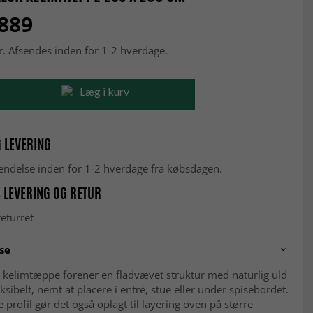
 889
r. Afsendes inden for 1-2 hverdage.
Læg i kurv
 LEVERING
fsendelse inden for 1-2 hverdage fra købsdagen.
 LEVERING OG RETUR
eturret
se
 kelimtæppe forener en fladvævet struktur med naturlig uld
eksibelt, nemt at placere i entré, stue eller under spisebordet.
 profil gør det også oplagt til layering oven på større