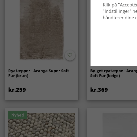
Klik på "Acceptér
"Indstillinger"
håndterer dine o
Ryatæpper - Aranga Super Soft
Bølget ryatæppe - Aran
Fur (brun)
Soft Fur (beige)
kr.259
kr.369
Nyhed