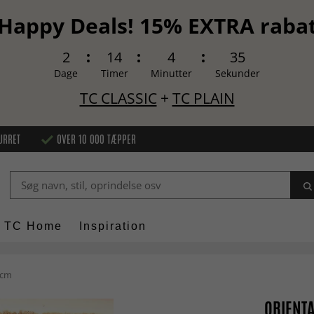
Happy Deals! 15% EXTRA raba
2
14
4
34
Dage
Timer
Minutter
Sekunder
TC CLASSIC
+
TC PLAIN
URRET
OVER 10 000 TÆPPER
TC Home
Inspiration
 cm
ORIENTA