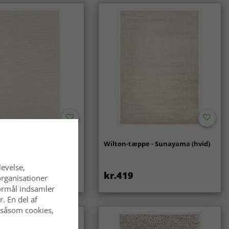
- Coastal (creme)
Wilton-tæppe - Sunayama (hvid)
levelse,
kr.419
organisationer
 formål indsamler
. En del af
 såsom cookies,