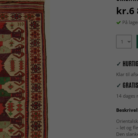
kr.6
På lage
✓
HURTIG
Klar til a
✓
GRATIS
14 dages r
Beskrivel
Orientalsk
– let og fl
Den slanke