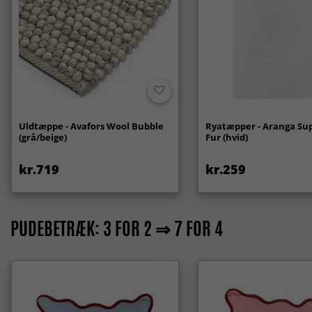
Uldtæppe - Avafors Wool Bubble
Ryatæpper - Aranga Sup
(grå/beige)
Fur (hvid)
kr.719
kr.259
PUDEBETRÆK: 3 FOR 2 ⇒ 7 FOR 4