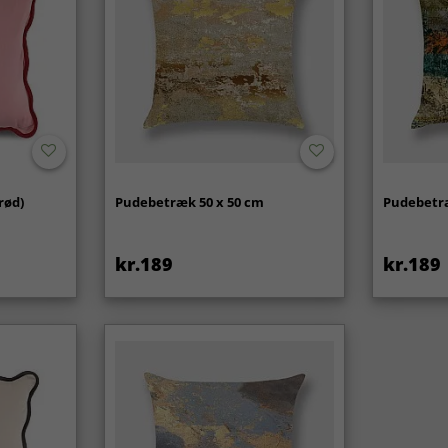
rød)
Pudebetræk 50 x 50 cm
Pudebetræ
kr.189
kr.189