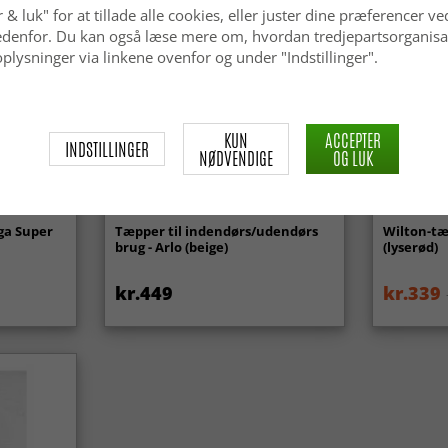
 & luk" for at tillade alle cookies, eller juster dine præferencer ve
 nedenfor. Du kan også læse mere om, hvordan tredjepartsorganisa
plysninger via linkene ovenfor og under "Indstillinger".
KUN
ACCEPTER
INDSTILLINGER
NØDVENDIGE
OG LUK
ga Super
Tæpper til indendørs/udendørs
Wilton-tæ
brug - Arlo (beige)
(lyserød)
kr.449
kr.339