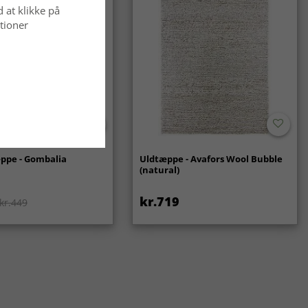
d at klikke på
tioner
ppe - Gombalia
Uldtæppe - Avafors Wool Bubble
(natural)
kr.719
kr.449