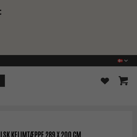
t
LSK KELIMTÆPPE 289 X 200 CM