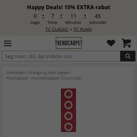
Happy Deals! 15% EXTRA rabat
0
7
11
45
Dage
Timer
Minutter
Sekunder
TC CLASSIC
+
TC PLAIN
LAGT I INDKØBSKURVEN.
Startsiden
/
Orange og rødt tæppe
/
Plasttæpper - Horredstæppet Circus (rød)