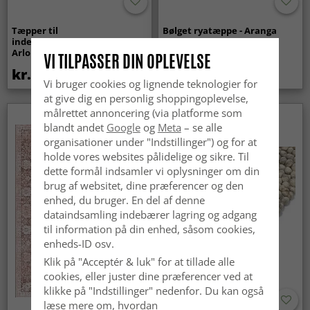
Tæpper til
Bølget ryatæppe - Aranga
indendørs/udendørs brug -
Super Soft Fur (beige)
Arlo (beige)
VI TILPASSER DIN OPLEVELSE
kr.439
kr.369
Vi bruger cookies og lignende teknologier for
at give dig en personlig shoppingoplevelse,
målrettet annoncering (via platforme som
Nyhed
blandt andet
Google
og
Meta
– se alle
organisationer under "Indstillinger") og for at
holde vores websites pålidelige og sikre. Til
dette formål indsamler vi oplysninger om din
brug af websitet, dine præferencer og den
enhed, du bruger. En del af denne
dataindsamling indebærer lagring og adgang
til information på din enhed, såsom cookies,
enheds-ID osv.
Klik på "Acceptér & luk" for at tillade alle
cookies, eller juster dine præferencer ved at
klikke på "Indstillinger" nedenfor. Du kan også
læse mere om, hvordan