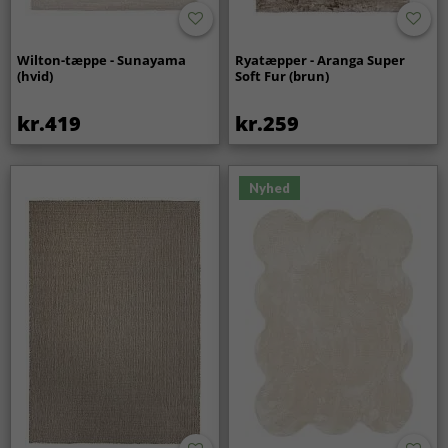
Wilton-tæppe - Sunayama
Ryatæpper - Aranga Super
(hvid)
Soft Fur (brun)
kr.419
kr.259
Nyhed