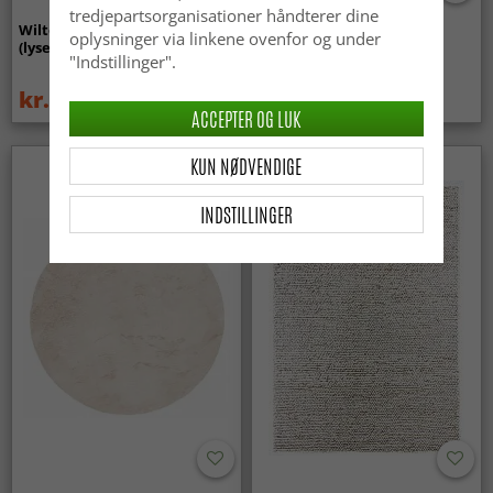
tredjepartsorganisationer håndterer dine
Wilton-tæppe - Gombalia
Uldtæppe - Avafors Wool
oplysninger via linkene ovenfor og under
(lyserød)
Bubble (grå/beige)
"Indstillinger".
kr.329
kr.719
kr.439
ACCEPTER OG LUK
KUN NØDVENDIGE
INDSTILLINGER