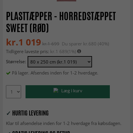
PLASTTÆPPER - HORREDSTÆPPET
SWEET (RØD)
kr.1 019
kr.1 699
Du sparer kr.680 (40%)
Tidligere laveste pris:
kr.1 689
(1%)
Størrelse:
På lager. Afsendes inden for 1-2 hverdage.
Læg i kurv
✓
HURTIG LEVERING
Klar til afsendelse inden for 1-2 hverdage fra købsdagen.