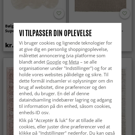
Bølget ryatæppe - Aranga
Tæpper til
Super Soft Fur (beige)
indendørs/udendørs brug -
VI TILPASSER DIN OPLEVELSE
Arlo (beige)
Vi bruger cookies og lignende teknologier for
kr.369
kr.449
at give dig en personlig shoppingoplevelse,
målrettet annoncering (via platforme som
blandt andet
Google
og
Meta
– se alle
organisationer under "Indstillinger") og for at
holde vores websites pålidelige og sikre. Til
dette formål indsamler vi oplysninger om din
brug af websitet, dine præferencer og den
enhed, du bruger. En del af denne
dataindsamling indebærer lagring og adgang
til information på din enhed, såsom cookies,
enheds-ID osv.
Klik på "Acceptér & luk" for at tillade alle
cookies, eller juster dine præferencer ved at
klikke på "Indstillinger" nedenfor. Du kan også