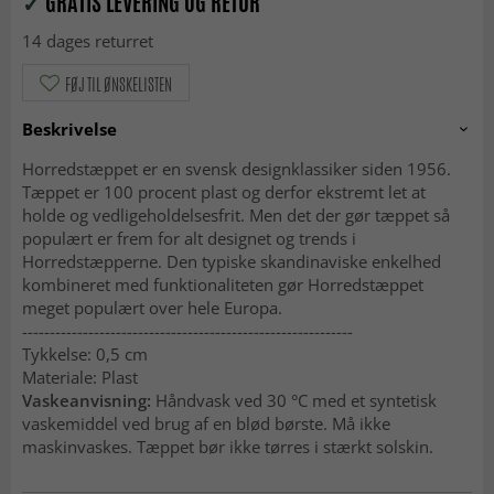
✓
GRATIS LEVERING OG RETUR
14 dages returret
FØJ TIL ØNSKELISTEN
Beskrivelse
Horredstæppet er en svensk designklassiker siden 1956.
Tæppet er 100 procent plast og derfor ekstremt let at
holde og vedligeholdelsesfrit. Men det der gør tæppet så
populært er frem for alt designet og trends i
Horredstæpperne. Den typiske skandinaviske enkelhed
kombineret med funktionaliteten gør Horredstæppet
meget populært over hele Europa.
------------------------------------------------------------
Tykkelse: 0,5 cm
Materiale: Plast
Vaskeanvisning:
Håndvask ved 30 °C med et syntetisk
vaskemiddel ved brug af en blød børste. Må ikke
maskinvaskes. Tæppet bør ikke tørres i stærkt solskin.