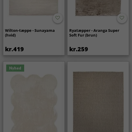
Wilton-tæppe - Sunayama
Ryatæpper - Aranga Super
(hvid)
Soft Fur (brun)
kr.419
kr.259
Nyhed