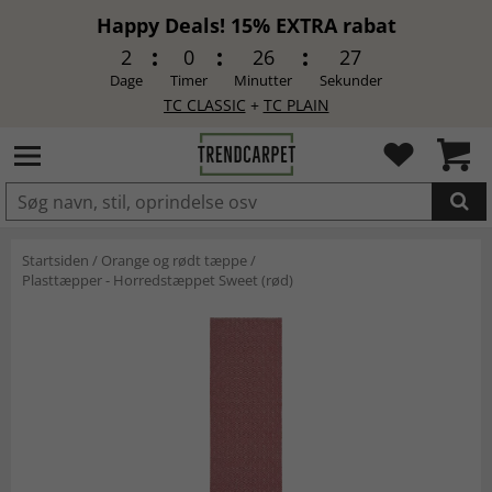
Happy Deals! 15% EXTRA rabat
2
0
26
27
Dage
Timer
Minutter
Sekunder
TC CLASSIC
+
TC PLAIN
LAGT I INDKØBSKURVEN.
Startsiden
/
Orange og rødt tæppe
/
Plasttæpper - Horredstæppet Sweet (rød)