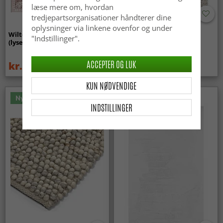
læse mere om, hvordan
tredjepartsorganisationer håndterer dine
oplysninger via linkene ovenfor og under
Wilton-tæppe - Gombalia
Uldtæppe - Avafors Wool
"Indstillinger".
(lyserød)
Bubble (natural)
ACCEPTER OG LUK
kr.339
kr.719
kr.449
KUN NØDVENDIGE
Nyhed
INDSTILLINGER