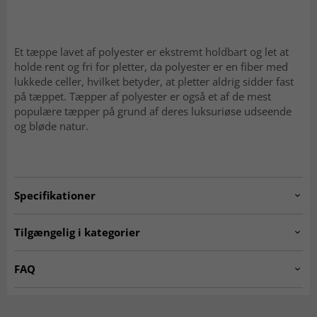
Et tæppe lavet af polyester er ekstremt holdbart og let at
holde rent og fri for pletter, da polyester er en fiber med
lukkede celler, hvilket betyder, at pletter aldrig sidder fast
på tæppet. Tæpper af polyester er også et af de mest
populære tæpper på grund af deres luksuriøse udseende
og bløde natur.
Specifikationer
Artno:
kh.idri.burgundy/multi.160r
Tilgængelig i kategorier
RUNDE TÆPPER
☆ Trendcarpet Vintage
FAQ
Luxury ☆
Er Wilton-tæpper bløde at gå på?
Tæpper til stuen
Røde tæpper
Ja, den tætte og bløde luv gør dem behagelige og