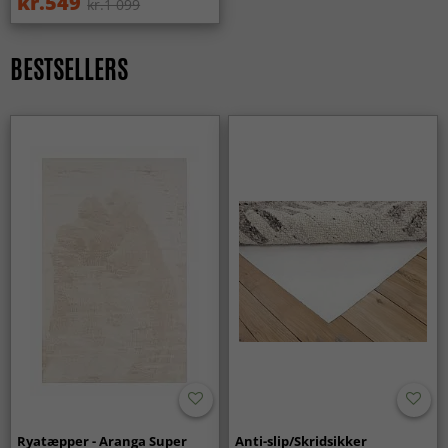
kr.549
kr.1 099
Passer Wilton-tæpper til forskellige indretningsstile?
Ja, Wilton-tæpper fås i mange mønstre og farver og passer
BESTSELLERS
lige godt i moderne hjem som i klassiske omgivelser.
Ryatæpper - Aranga Super
Anti-slip/Skridsikker