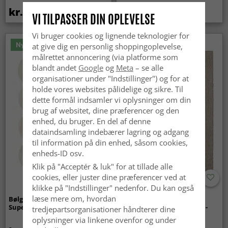
kr.419
kr.259
VI TILPASSER DIN OPLEVELSE
Vi bruger cookies og lignende teknologier for
Nyhed
at give dig en personlig shoppingoplevelse,
målrettet annoncering (via platforme som
blandt andet
Google
og
Meta
– se alle
organisationer under "Indstillinger") og for at
holde vores websites pålidelige og sikre. Til
dette formål indsamler vi oplysninger om din
brug af websitet, dine præferencer og den
enhed, du bruger. En del af denne
dataindsamling indebærer lagring og adgang
til information på din enhed, såsom cookies,
enheds-ID osv.
Klik på "Acceptér & luk" for at tillade alle
cookies, eller juster dine præferencer ved at
klikke på "Indstillinger" nedenfor. Du kan også
læse mere om, hvordan
Bølget ryatæppe - Aranga
Tæpper til
Super Soft Fur (beige)
indendørs/udendørs brug -
tredjepartsorganisationer håndterer dine
Arlo (beige)
oplysninger via linkene ovenfor og under