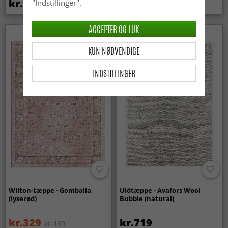
kr.369
kr.439
"Indstillinger".
ACCEPTER OG LUK
KUN NØDVENDIGE
INDSTILLINGER
Wilton-tæppe - Gombalia
Uldtæppe - Avafors Wool
(lyserød)
Bubble (natural)
kr.329
kr.719
kr.439