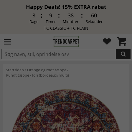
Happy Deals! 15% EXTRA rabat
3
9
38
60
Dage
Timer
Minutter
Sekunder
TC CLASSIC
+
TC PLAIN
LAGT I INDKØBSKURVEN.
Startsiden
/
Orange og rødt tæppe
/
Rundt tæppe - Idri (bordeaux/multi)