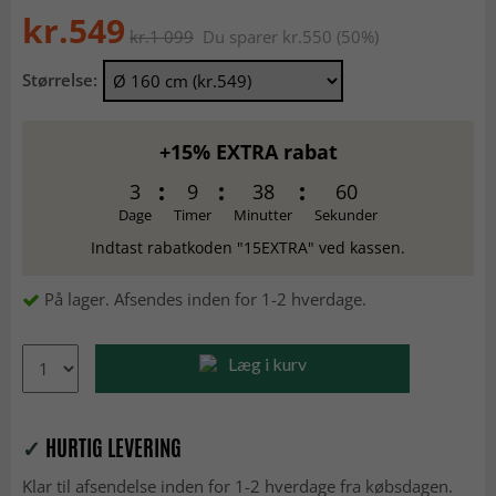
kr.549
kr.1 099
Du sparer kr.550 (50%)
Størrelse:
+15% EXTRA rabat
3
9
38
60
Dage
Timer
Minutter
Sekunder
Indtast rabatkoden "15EXTRA" ved kassen.
På lager. Afsendes inden for 1-2 hverdage.
Læg i kurv
✓
HURTIG LEVERING
Klar til afsendelse inden for 1-2 hverdage fra købsdagen.