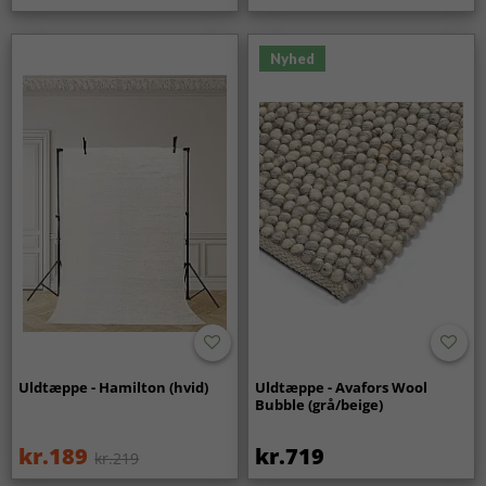
Nyhed
Uldtæppe - Hamilton (hvid)
Uldtæppe - Avafors Wool
Bubble (grå/beige)
kr.189
kr.719
kr.219