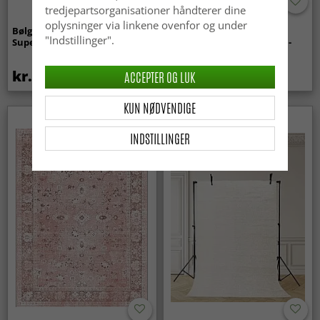
tredjepartsorganisationer håndterer dine
oplysninger via linkene ovenfor og under
Bølget ryatæppe - Aranga
Tæpper til
"Indstillinger".
Super Soft Fur (beige)
indendørs/udendørs brug -
Arlo (beige)
kr.369
kr.439
ACCEPTER OG LUK
KUN NØDVENDIGE
INDSTILLINGER