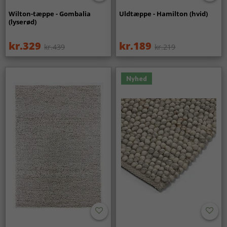
Wilton-tæppe - Gombalia
Uldtæppe - Hamilton (hvid)
(lyserød)
kr.329
kr.189
kr.439
kr.219
Nyhed