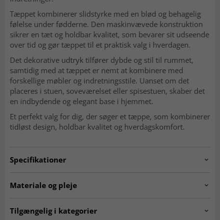
Tæppet kombinerer slidstyrke med en blød og behagelig
følelse under fødderne. Den maskinvævede konstruktion
sikrer en tæt og holdbar kvalitet, som bevarer sit udseende
over tid og gør tæppet til et praktisk valg i hverdagen.
Det dekorative udtryk tilfører dybde og stil til rummet,
samtidig med at tæppet er nemt at kombinere med
forskellige møbler og indretningsstile. Uanset om det
placeres i stuen, soveværelset eller spisestuen, skaber det
en indbydende og elegant base i hjemmet.
Et perfekt valg for dig, der søger et tæppe, som kombinerer
tidløst design, holdbar kvalitet og hverdagskomfort.
Specifikationer
Artno:
KH.bacalar.terracotta.160x230
Materiale og pleje
Anvendelse
Indendørs
MATERIALE
Tilgængelig i kategorier