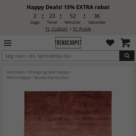
Happy Deals! 15% EXTRA rabat
2
23
52
35
Dage
Timer
Minutter
Sekunder
TC CLASSIC
+
TC PLAIN
LAGT I INDKØBSKURVEN.
Startsiden
/
Orange og rødt tæppe
/
Wilton-tæppe - Bacalar (terracotta)