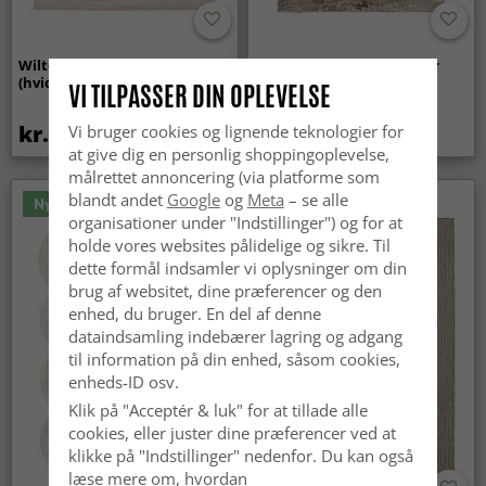
Wilton-tæppe - Sunayama
Ryatæpper - Aranga Super
(hvid)
Soft Fur (brun)
VI TILPASSER DIN OPLEVELSE
kr.419
kr.259
Vi bruger cookies og lignende teknologier for
at give dig en personlig shoppingoplevelse,
målrettet annoncering (via platforme som
blandt andet
Google
og
Meta
– se alle
Nyhed
organisationer under "Indstillinger") og for at
holde vores websites pålidelige og sikre. Til
dette formål indsamler vi oplysninger om din
brug af websitet, dine præferencer og den
enhed, du bruger. En del af denne
dataindsamling indebærer lagring og adgang
til information på din enhed, såsom cookies,
enheds-ID osv.
Klik på "Acceptér & luk" for at tillade alle
cookies, eller juster dine præferencer ved at
klikke på "Indstillinger" nedenfor. Du kan også
læse mere om, hvordan