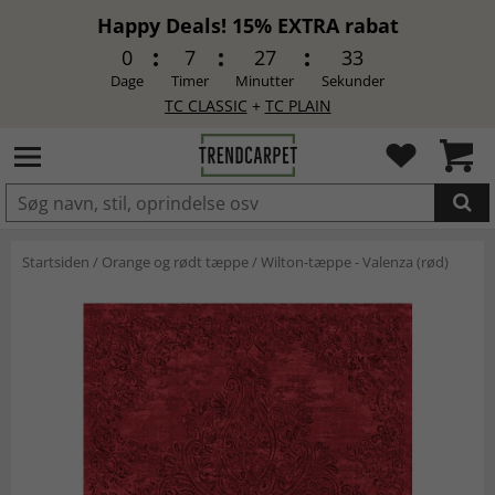
Happy Deals! 15% EXTRA rabat
0
7
27
32
Dage
Timer
Minutter
Sekunder
TC CLASSIC
+
TC PLAIN
LAGT I INDKØBSKURVEN.
Startsiden
/
Orange og rødt tæppe
/
Wilton-tæppe - Valenza (rød)