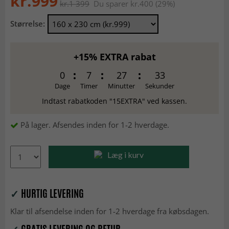
kr.999
kr.1 399
Du sparer kr.400 (29%)
Størrelse:
+15% EXTRA rabat
0
7
27
32
Dage
Timer
Minutter
Sekunder
Indtast rabatkoden "15EXTRA" ved kassen.
På lager. Afsendes inden for 1-2 hverdage.
Læg i kurv
✓
HURTIG LEVERING
Klar til afsendelse inden for 1-2 hverdage fra købsdagen.