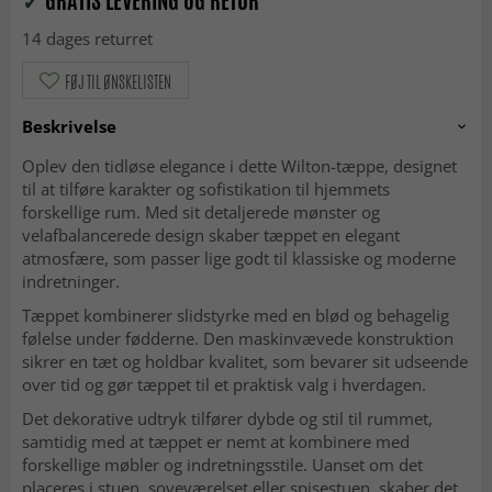
✓
GRATIS LEVERING OG RETUR
14 dages returret
FØJ TIL ØNSKELISTEN
Beskrivelse
Oplev den tidløse elegance i dette Wilton-tæppe, designet
til at tilføre karakter og sofistikation til hjemmets
forskellige rum. Med sit detaljerede mønster og
velafbalancerede design skaber tæppet en elegant
atmosfære, som passer lige godt til klassiske og moderne
indretninger.
Tæppet kombinerer slidstyrke med en blød og behagelig
følelse under fødderne. Den maskinvævede konstruktion
sikrer en tæt og holdbar kvalitet, som bevarer sit udseende
over tid og gør tæppet til et praktisk valg i hverdagen.
Det dekorative udtryk tilfører dybde og stil til rummet,
samtidig med at tæppet er nemt at kombinere med
forskellige møbler og indretningsstile. Uanset om det
placeres i stuen, soveværelset eller spisestuen, skaber det