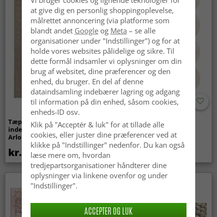
Vi bruger cookies og lignende teknologier for
at give dig en personlig shoppingoplevelse,
målrettet annoncering (via platforme som
blandt andet
Google
og
Meta
– se alle
organisationer under "Indstillinger") og for at
holde vores websites pålidelige og sikre. Til
dette formål indsamler vi oplysninger om din
brug af websitet, dine præferencer og den
enhed, du bruger. En del af denne
dataindsamling indebærer lagring og adgang
til information på din enhed, såsom cookies,
enheds-ID osv.
Tæpper til
Bølget ryatæppe - Aranga
Klik på "Acceptér & luk" for at tillade alle
indendørs/udendørs brug -
Super Soft Fur (beige)
cookies, eller juster dine præferencer ved at
Arlo (beige)
klikke på "Indstillinger" nedenfor. Du kan også
kr.439
kr.369
læse mere om, hvordan
tredjepartsorganisationer håndterer dine
oplysninger via linkene ovenfor og under
Nyhed
"Indstillinger".
ACCEPTER OG LUK