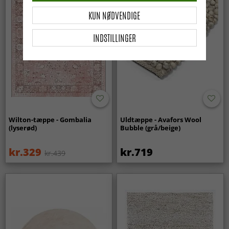
KUN NØDVENDIGE
INDSTILLINGER
Wilton-tæppe - Gombalia
Uldtæppe - Avafors Wool
(lyserød)
Bubble (grå/beige)
kr.329
kr.719
kr.439