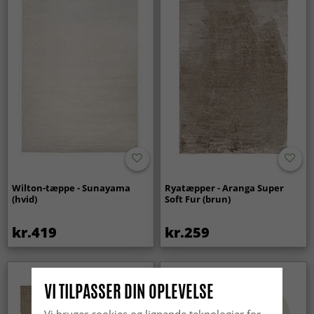
Wilton-tæppe - Sunayama
Ryatæpper - Aranga Super
(hvid)
Soft Fur (brun)
kr.419
kr.259
Nyhed
VI TILPASSER DIN OPLEVELSE