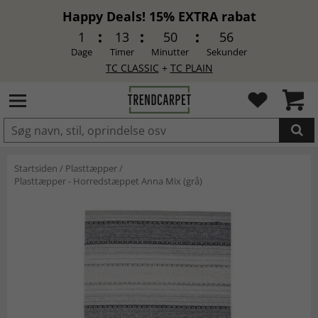
Happy Deals! 15% EXTRA rabat
1
13
50
55
Dage
Timer
Minutter
Sekunder
TC CLASSIC
+
TC PLAIN
LAGT I INDKØBSKURVEN.
Startsiden
/
Plasttæpper
/
Plasttæpper - Horredstæppet Anna Mix (grå)