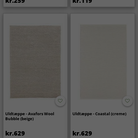
kr.259
kr.119
Uldtæppe - Avafors Wool
Uldtæppe - Coastal (creme)
Bubble (beige)
kr.629
kr.629