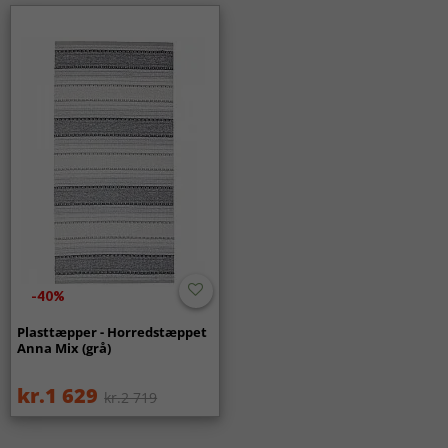
MODERNE TÆPPER
Rektangulære Tæpper
ALLE TÆPPER
-40%
Plasttæpper - Horredstæppet
Anna Mix (grå)
kr.1 629
kr.2 719