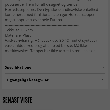
populært er frem for alt designet og trends i
Horredstæpperne. Den typiske skandinaviske enkelhed
kombineret med funktionaliteten gør Horredstæppet
meget populært over hele Europa.
------------------------------------------------------------
Tykkelse: 0,5 cm
Materiale: Plast
Vaskeanvisning:
Håndvask ved 30 °C med et syntetisk
vaskemiddel ved brug af en blød børste. Må ikke
maskinvaskes. Tæppet bør ikke tørres i stærkt solskin.
Specifikationer
Artno:
hrd.anna.grey-20
Tilgængelig i kategorier
Plasttæpper
Køkkentæpper
Tæpper 160x230 cm
SEASON SALE
SENAST VISTE
Kvadratisk tæppe
Tæpper 80 x 300 cm