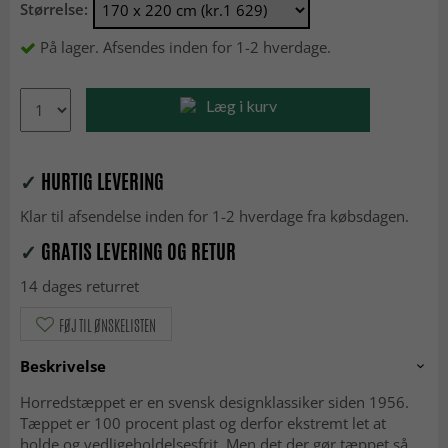
Størrelse:
På lager. Afsendes inden for 1-2 hverdage.
Læg i kurv
✓
HURTIG LEVERING
Klar til afsendelse inden for 1-2 hverdage fra købsdagen.
✓
GRATIS LEVERING OG RETUR
14 dages returret
FØJ TIL ØNSKELISTEN
Beskrivelse
Horredstæppet er en svensk designklassiker siden 1956.
Tæppet er 100 procent plast og derfor ekstremt let at
holde og vedligeholdelsesfrit. Men det der gør tæppet så