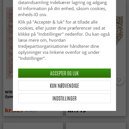
dataindsamling indebærer lagring og adgang
Nyhed
til information på din enhed, såsom cookies,
enheds-ID osv.
Klik på "Acceptér & luk" for at tillade alle
cookies, eller juster dine præferencer ved at
klikke på "Indstillinger" nedenfor. Du kan også
læse mere om, hvordan
tredjepartsorganisationer håndterer dine
oplysninger via linkene ovenfor og under
"Indstillinger".
ACCEPTER OG LUK
KUN NØDVENDIGE
Wilton-tæppe - Gombalia
Uldtæppe - Avafors Wool
(lyserød)
Bubble (grå/beige)
INDSTILLINGER
kr.329
kr.719
kr.439