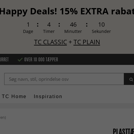
Happy Deals! 15% EXTRA raba
1
4
46
9
Dage
Timer
Minutter
Sekunder
TC CLASSIC
+
TC PLAIN
URRET
OVER 10 000 TÆPPER
TC Home
Inspiration
ven)
PLASTTÆ