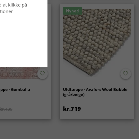
d at klikke på
tioner
Nyhed
ppe - Gombalia
Uldtæppe - Avafors Wool Bubble
(grå/beige)
kr.719
kr.439