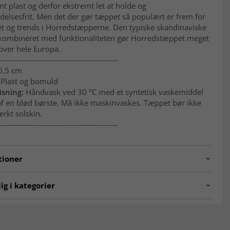
t plast og derfor ekstremt let at holde og
delsesfrit. Men det der gør tæppet så populært er frem for
et og trends i Horredstæpperne. Den typiske skandinaviske
kombineret med funktionaliteten gør Horredstæppet meget
over hele Europa.
----------------------------------------------
 0,5 cm
 Plast og bomuld
sning:
Håndvask ved 30 °C med et syntetisk vaskemiddel
af en blød børste. Må ikke maskinvaskes. Tæppet bør ikke
ærkt solskin.
----------------------------------------------
tioner
.asta.olive-15
ig i kategorier
er
Gangtæpper
pper
Tæpper 160x230 cm