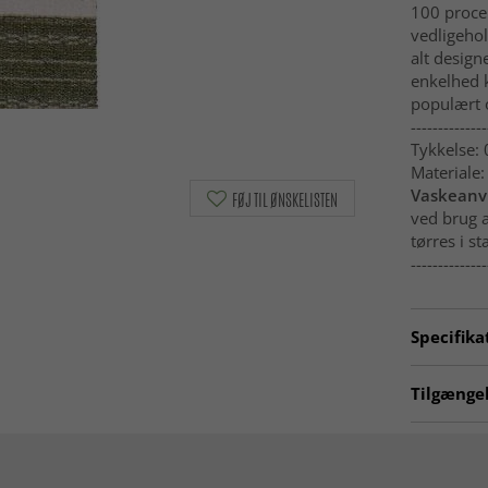
100 procen
vedligehol
alt design
enkelhed 
populært 
--------------
Tykkelse:
Materiale:
Vaskeanvi
FØJ TIL ØNSKELISTEN
ved brug 
tørres i st
--------------
Specifika
Artno:
hrd
Tilgængel
Plasttæpp
Køkkentæ