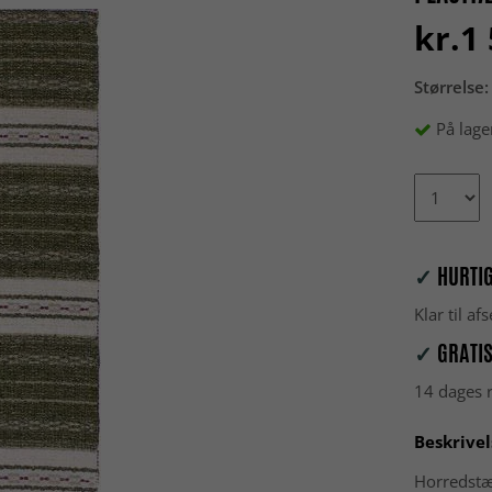
kr.1
Størrelse:
På lage
✓
HURTIG
Klar til a
✓
GRATIS
14 dages r
Beskrivel
Horredstæ