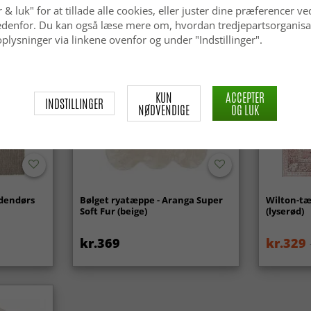
 & luk" for at tillade alle cookies, eller juster dine præferencer ve
 nedenfor. Du kan også læse mere om, hvordan tredjepartsorganisa
Nyhed
plysninger via linkene ovenfor og under "Indstillinger".
KUN
ACCEPTER
INDSTILLINGER
NØDVENDIGE
OG LUK
udendørs
Bølget ryatæppe - Aranga Super
Wilton-tæ
Soft Fur (beige)
(lyserød)
kr.369
kr.329