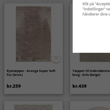
Klik på "Acceptér
"Indstillinger"
håndterer dine o
Ryatæpper - Aranga Super Soft
Tæpper til indendørs/
Fur (brun)
brug - Arlo (beige)
kr.259
kr.439