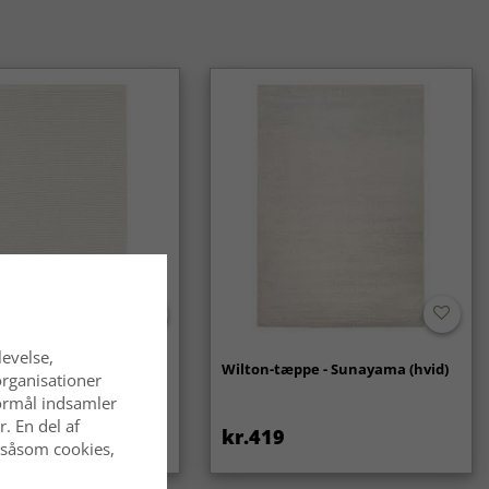
levelse,
- Coastal (creme)
Wilton-tæppe - Sunayama (hvid)
organisationer
 formål indsamler
. En del af
kr.419
 såsom cookies,