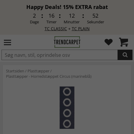
Happy Deals! 15% EXTRA rabat
2
16
12
51
Dage
Timer
Minutter
Sekunder
TC CLASSIC
+
TC PLAIN
LAGT I INDKØBSKURVEN.
Startsiden
/
Plasttæpper
/
Plasttæpper - Horredstæppet Circus (marineblå)