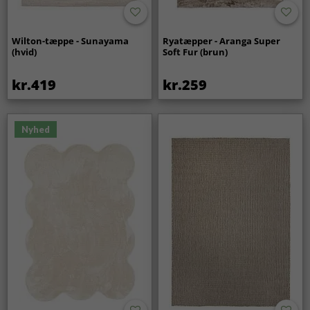
Wilton-tæppe - Sunayama
Ryatæpper - Aranga Super
(hvid)
Soft Fur (brun)
kr.419
kr.259
Nyhed