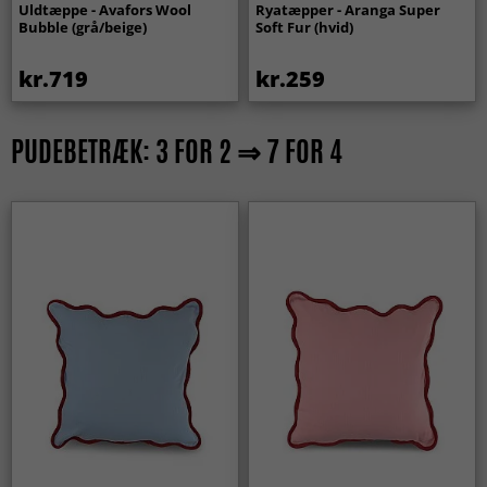
Uldtæppe - Avafors Wool
Ryatæpper - Aranga Super
Bubble (grå/beige)
Soft Fur (hvid)
kr.719
kr.259
PUDEBETRÆK: 3 FOR 2 ⇒ 7 FOR 4