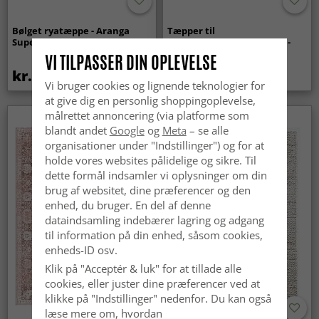
Bølget ryatæppe - Aranga
Tæpper til
Super Soft Fur (beige)
indendørs/udendørs brug -
Arlo (beige)
VI TILPASSER DIN OPLEVELSE
kr.369
kr.449
Vi bruger cookies og lignende teknologier for
at give dig en personlig shoppingoplevelse,
målrettet annoncering (via platforme som
blandt andet
Google
og
Meta
– se alle
organisationer under "Indstillinger") og for at
holde vores websites pålidelige og sikre. Til
dette formål indsamler vi oplysninger om din
brug af websitet, dine præferencer og den
enhed, du bruger. En del af denne
dataindsamling indebærer lagring og adgang
til information på din enhed, såsom cookies,
enheds-ID osv.
Klik på "Acceptér & luk" for at tillade alle
cookies, eller juster dine præferencer ved at
klikke på "Indstillinger" nedenfor. Du kan også
læse mere om, hvordan