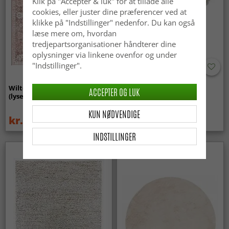
Klik på "Acceptér & luk" for at tillade alle
cookies, eller juster dine præferencer ved at
klikke på "Indstillinger" nedenfor. Du kan også
læse mere om, hvordan
tredjepartsorganisationer håndterer dine
oplysninger via linkene ovenfor og under
"Indstillinger".
Wilton-tæppe - Gombalia
Uldtæppe - Avafors Wool
ACCEPTER OG LUK
(lyserød)
Bubble (grå/beige)
KUN NØDVENDIGE
kr.329
kr.719
kr.439
INDSTILLINGER