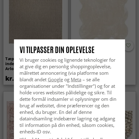
VI TILPASSER DIN OPLEVELSE
Tæpper til
Bølget ryatæppe - Aranga
Vi bruger cookies og lignende teknologier for
indendørs/udendørs brug -
Super Soft Fur (beige)
at give dig en personlig shoppingoplevelse,
Arlo (beige)
målrettet annoncering (via platforme som
kr.439
kr.369
blandt andet
Google
og
Meta
– se alle
organisationer under "Indstillinger") og for at
holde vores websites pålidelige og sikre. Til
Nyhed
dette formål indsamler vi oplysninger om din
brug af websitet, dine præferencer og den
enhed, du bruger. En del af denne
dataindsamling indebærer lagring og adgang
til information på din enhed, såsom cookies,
enheds-ID osv.