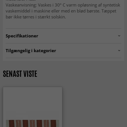
Vaskeanvisning: Vaskes i 30º C varm opløsning af syntetisk
vaskemiddel i maskine eller med en blød børste. Tæppet
bør ikke tørres i stærkt solskin.
Specifikationer
Artno:
97778812-4.H610.B.P4
Tilgængelig i kategorier
Plasttæpper
Røde tæpper
Rektangulære Tæpper
SENAST VISTE