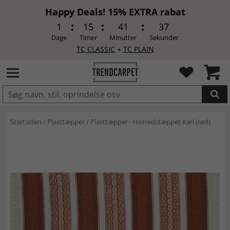
Happy Deals! 15% EXTRA rabat
1
15
41
37
Dage
Timer
Minutter
Sekunder
TC CLASSIC
+
TC PLAIN
LAGT I INDKØBSKURVEN.
Startsiden
/
Plasttæpper
/
Plasttæpper - Horredstæppet Karl (rød)