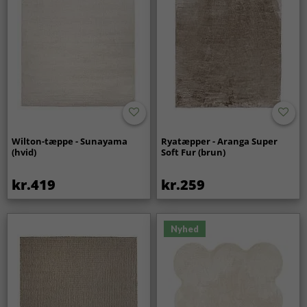
Wilton-tæppe - Sunayama
Ryatæpper - Aranga Super
(hvid)
Soft Fur (brun)
kr.419
kr.259
Nyhed