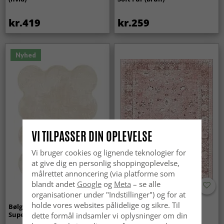
kr.419
kr.259
Nyhed
VI TILPASSER DIN OPLEVELSE
Vi bruger cookies og lignende teknologier for
at give dig en personlig shoppingoplevelse,
målrettet annoncering (via platforme som
blandt andet
Google
og
Meta
– se alle
organisationer under "Indstillinger") og for at
holde vores websites pålidelige og sikre. Til
Bølget ryatæppe - Aranga
Wilton-tæppe - Gombalia
Super Soft Fur (beige)
(lyserød)
dette formål indsamler vi oplysninger om din