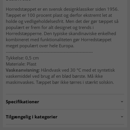
Horredstæppet er en svensk designklassiker siden 1956.
Tæppet er 100 procent plast og derfor ekstremt let at
holde og vedligeholdelsesfrit. Men det der gør tæppet så
populært er frem for alt designet og trends i
Horredstæpperne. Den typiske skandinaviske enkelhed
kombineret med funktionaliteten gør Horredstæppet
meget populært over hele Europa.
------------------------------------------------------------
Tykkelse: 0,5 cm
Materiale: Plast
Vaskeanvisning:
Håndvask ved 30 °C med et syntetisk
vaskemiddel ved brug af en blød børste. Må ikke
maskinvaskes. Tæppet bør ikke tørres i stærkt solskin.
Specifikationer
Artno:
hrd.rosa.grey-1
Tilgængelig i kategorier
Plasttæpper
Grå tæpper