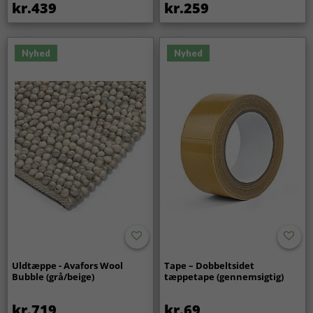
kr.439
kr.259
Nyhed
Nyhed
Uldtæppe - Avafors Wool
Tape – Dobbeltsidet
Bubble (grå/beige)
tæppetape (gennemsigtig)
kr.719
kr.69