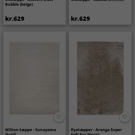
Bubble (beige)
kr.629
kr.629
Wilton-tæppe - Sunayama
Ryatæpper - Aranga Super
(hvid)
Soft Fur (brun)