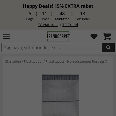
Happy Deals! 15% EXTRA rabat
6
11
48
12
Dage
Timer
Minutter
Sekunder
TC Naturals
+
TC Trend
LAGT I INDKØBSKURVEN.
Startsiden
/
Plasttæpper
/
Plasttæpper - Horredstæppet Rosa (grå)