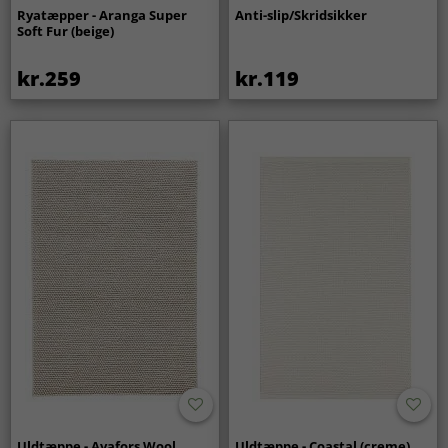
Ryatæpper - Aranga Super
Anti-slip/Skridsikker
Soft Fur (beige)
kr.259
kr.119
Uldtæppe - Avafors Wool
Uldtæppe - Coastal (creme)