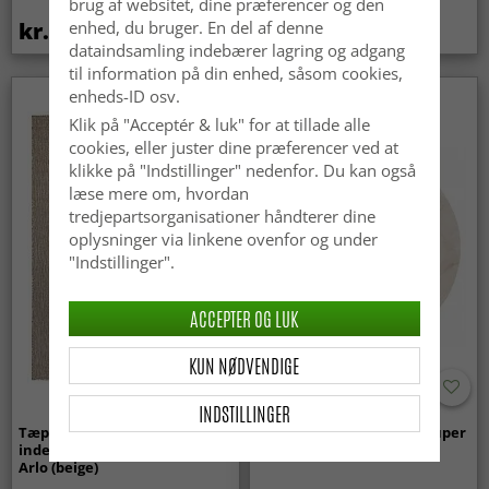
brug af websitet, dine præferencer og den
kr.369
kr.329
enhed, du bruger. En del af denne
kr.439
dataindsamling indebærer lagring og adgang
til information på din enhed, såsom cookies,
enheds-ID osv.
Klik på "Acceptér & luk" for at tillade alle
cookies, eller juster dine præferencer ved at
klikke på "Indstillinger" nedenfor. Du kan også
læse mere om, hvordan
tredjepartsorganisationer håndterer dine
oplysninger via linkene ovenfor og under
"Indstillinger".
ACCEPTER OG LUK
KUN NØDVENDIGE
INDSTILLINGER
Tæpper til
Runde tæpper - Aranga Super
indendørs/udendørs brug -
Soft Fur (beige)
Arlo (beige)