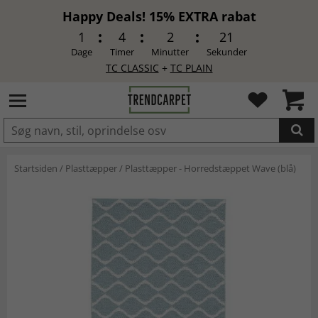
Happy Deals! 15% EXTRA rabat
1
4
2
21
Dage
Timer
Minutter
Sekunder
TC CLASSIC
+
TC PLAIN
LAGT I INDKØBSKURVEN.
Startsiden
/
Plasttæpper
/
Plasttæpper - Horredstæppet Wave (blå)