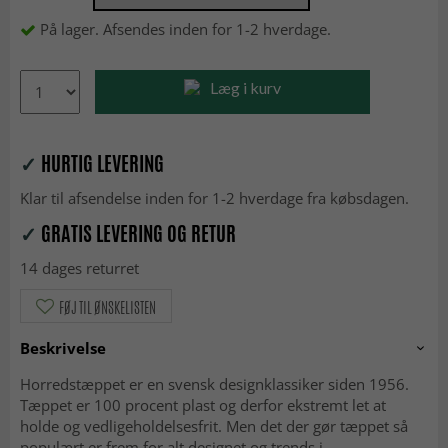
På lager. Afsendes inden for 1-2 hverdage.
Læg i kurv
✓
HURTIG LEVERING
Klar til afsendelse inden for 1-2 hverdage fra købsdagen.
✓
GRATIS LEVERING OG RETUR
14 dages returret
FØJ TIL ØNSKELISTEN
Beskrivelse
Horredstæppet er en svensk designklassiker siden 1956.
Tæppet er 100 procent plast og derfor ekstremt let at
holde og vedligeholdelsesfrit. Men det der gør tæppet så
populært er frem for alt designet og trends i