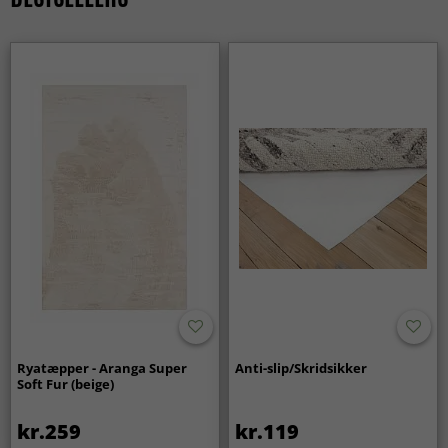
Ryatæpper - Aranga Super
Anti-slip/Skridsikker
Soft Fur (beige)
kr.259
kr.119