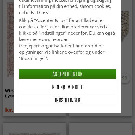
til information på din enhed, såsom cookies,
enheds-ID osv.
Klik på "Acceptér & luk" for at tillade alle
cookies, eller juster dine præferencer ved at
klikke på "Indstillinger" nedenfor. Du kan også
læse mere om, hvordan
tredjepartsorganisationer håndterer dine
oplysninger via linkene ovenfor og under
"Indstillinger".
ACCEPTER OG LUK
KUN NØDVENDIGE
Wilton-tæppe - Gombalia
Uldtæppe - Avafors Wool
(lyserød)
Bubble (grå/beige)
INDSTILLINGER
kr.329
kr.719
kr.439