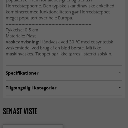
Horredstæpperne. Den typiske skandinaviske enkelhed
kombineret med funktionaliteten gør Horredstæppet
meget populært over hele Europa.
------------------------------------------------------------
Tykkelse: 0,5 cm
Materiale: Plast
Vaskeanvisning:
Håndvask ved 30 °C med et syntetisk
vaskemiddel ved brug af en blød børste. Må ikke
maskinvaskes. Tæppet bør ikke tørres i stærkt solskin.
Specifikationer
Artno:
hrd.wave.blue-25
Tilgængelig i kategorier
Plasttæpper
Køkkentæpper
Tæpper 200 x 300 cm
Tæpper 160x230 cm
SENAST VISTE
Tæpper 140x200 cm
MODERNE TÆPPER