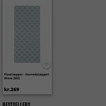
Rektangulære Tæpper
Tæpper 80 x 150 cm
Tæpper 80 x 250 cm
Tæpper 160 x 160 cm
Tæpper 200 x 200 cm
ALLE TÆPPER
Plasttæpper - Horredstæppet
Wave (blå)
kr.269
BESTSELLERS