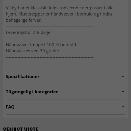
Visby har et klassisk tidløst udseende der passer i alle
hjem. Kludetæpper er håndvævet i bomuld og findes i
behagelige farver.
------------------------------------------------------------
Leveringstid: 2-8 dage.
------------------------------------------------------------
Håndvævet tæppe i 100 % bomuld.
Håndvaskes ved 30 grader.
------------------------------------------------------------
Specifikationer
Artno:
Visby.red.08004.
Tilgængelig i kategorier
Kludetæpper
Gangtæpper
FAQ
Røde tæpper
Tæpper 160x230 cm
Hvad er et kludetæppe?
Tæpper 140x200 cm
Tæpper 80 x 300 cm
Et kludetæppe er et vævet tæppe med en traditionel følelse
SENAST VISTE
og et levende udtryk. Det kendetegnes af sine farveskift og