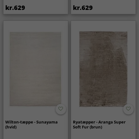
kr.629
kr.629
Wilton-tæppe - Sunayama
Ryatæpper - Aranga Super
(hvid)
Soft Fur (brun)