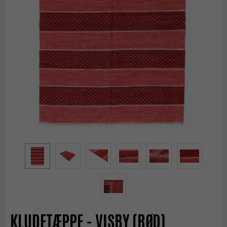
KLUDETÆPPE - VISBY (RØD)