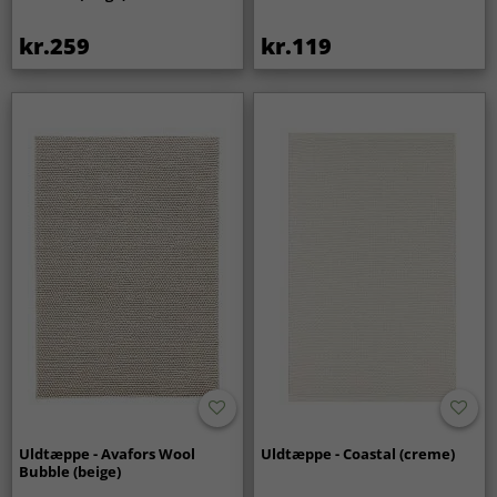
kr.259
kr.119
Uldtæppe - Avafors Wool
Uldtæppe - Coastal (creme)
Bubble (beige)