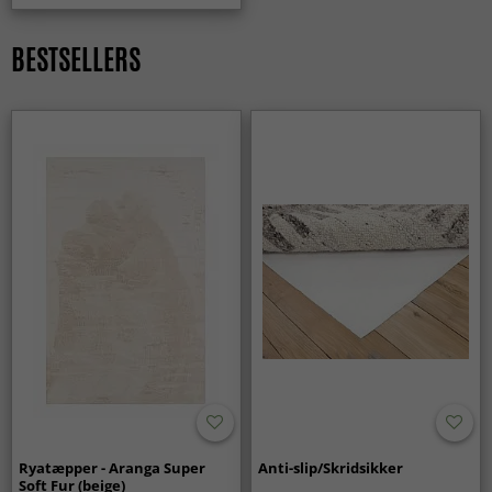
værdsætter dem netop for deres praktiske egenskaber i
hverdagen.
BESTSELLERS
Er kludetæpper et godt valg til familiehjem?
Ja, kludetæpper passer perfekt i hjem med børn og meget
aktivitet. De er slidstærke, funktionelle og bevarer deres
udtryk ved daglig brug.
Ryatæpper - Aranga Super
Anti-slip/Skridsikker
Soft Fur (beige)