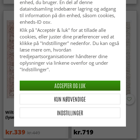
enhed, du bruger. En del af denne
dataindsamling indebærer lagring og adgang
til information på din enhed, såsom cookies,
enheds-ID osv.
Klik på "Acceptér & luk" for at tillade alle
cookies, eller juster dine præferencer ved at
klikke på "Indstillinger" nedenfor. Du kan også
læse mere om, hvordan
tredjepartsorganisationer håndterer dine
oplysninger via linkene ovenfor og under
"Indstillinger".
ACCEPTER OG LUK
KUN NØDVENDIGE
INDSTILLINGER
Wilton-tæppe - Gombalia
Uldtæppe - Avafors Wool
(lyserød)
Bubble (natural)
kr.339
kr.719
kr.449