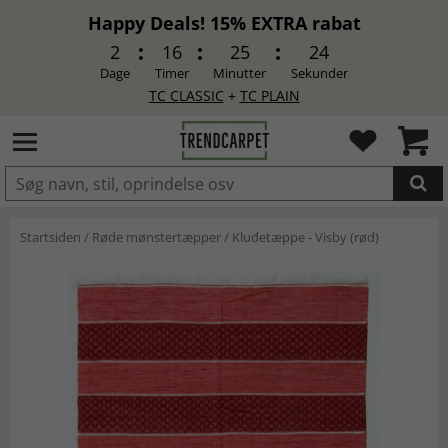
Happy Deals! 15% EXTRA rabat
2
16
25
24
Dage
Timer
Minutter
Sekunder
TC CLASSIC
+
TC PLAIN
LAGT I INDKØBSKURVEN.
Startsiden
/
Røde mønstertæpper
/
Kludetæppe - Visby (rød)