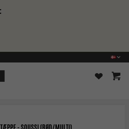
t
TÆPPE - SOUSSI (RØD/MULTI)