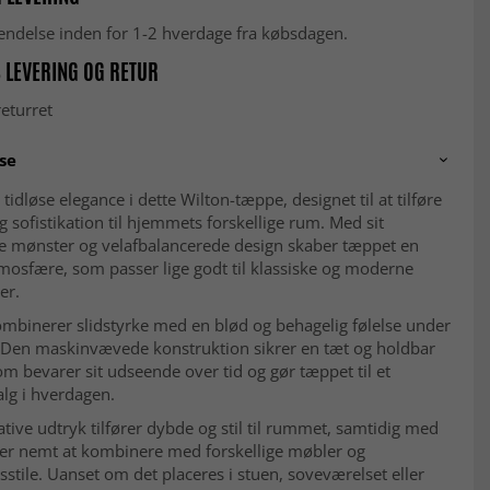
fsendelse inden for 1-2 hverdage fra købsdagen.
 LEVERING OG RETUR
eturret
se
tidløse elegance i dette Wilton-tæppe, designet til at tilføre
g sofistikation til hjemmets forskellige rum. Med sit
de mønster og velafbalancerede design skaber tæppet en
mosfære, som passer lige godt til klassiske og moderne
er.
mbinerer slidstyrke med en blød og behagelig følelse under
 Den maskinvævede konstruktion sikrer en tæt og holdbar
som bevarer sit udseende over tid og gør tæppet til et
alg i hverdagen.
tive udtryk tilfører dybde og stil til rummet, samtidig med
 er nemt at kombinere med forskellige møbler og
sstile. Uanset om det placeres i stuen, soveværelset eller