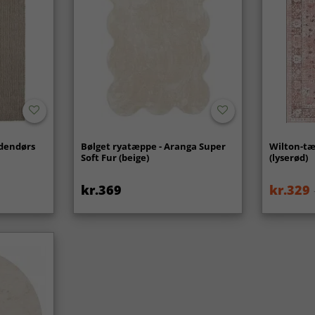
udendørs
Bølget ryatæppe - Aranga Super
Wilton-tæ
Soft Fur (beige)
(lyserød)
kr.369
kr.329