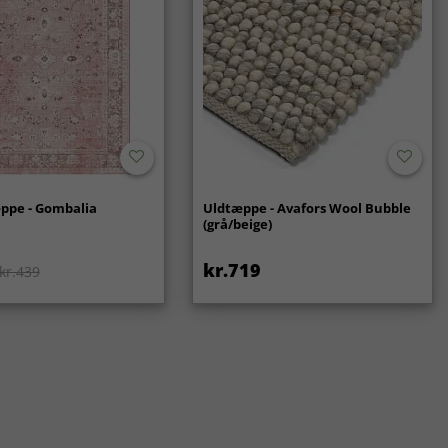
ppe - Gombalia
Uldtæppe - Avafors Wool Bubble
(grå/beige)
kr.719
kr.439