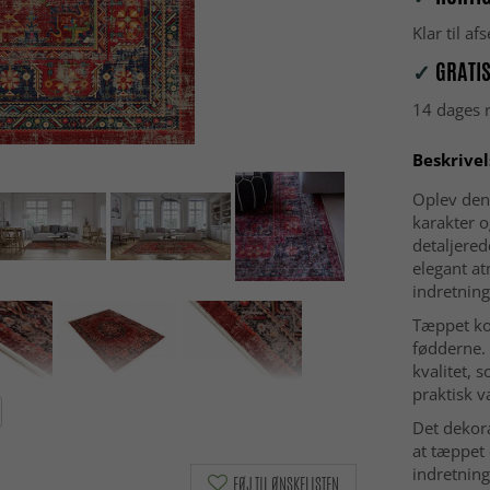
Klar til a
✓
GRATIS
14 dages r
Beskrivel
Oplev den 
karakter o
detaljere
elegant at
indretning
Tæppet ko
fødderne.
kvalitet, 
praktisk v
Det dekora
at tæppet
indretning
FØJ TIL ØNSKELISTEN