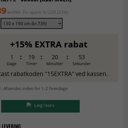
39
kr.959
Du sparer kr.220 (23%)
+15% EXTRA rabat
1
19
20
52
Dage
Timer
Minutter
Sekunder
tast rabatkoden "15EXTRA" ved kassen.
r. Afsendes inden for 1-2 hverdage.
Læg i kurv
 LEVERING