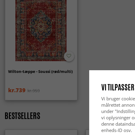
Wilton-tæppe - Soussi (rød/multi)
VI TILPASSER
kr.739
kr.959
Vi bruger cookie
målrettet annon
under "Indstilli
BESTSELLERS
vi oplysninger o
denne dataindsa
enheds-ID osv.