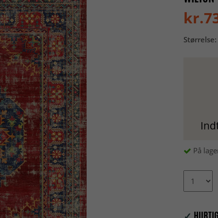
kr.7
Størrelse:
Ind
På lage
✓
HURTIG