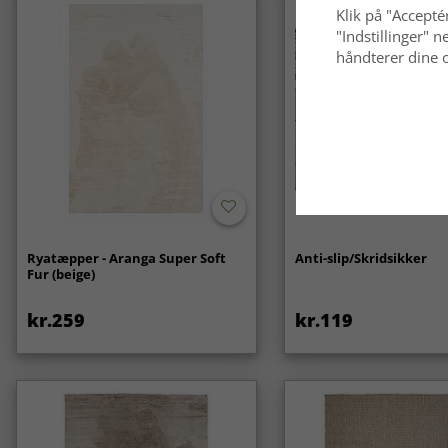
Klik på "Acceptér
"Indstillinger"
håndterer dine o
Ryatæpper - Aranga Super Soft
Anti-slip/Skridsikker
Fur (beige)
kr.259
kr.119