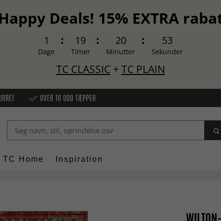
Happy Deals! 15% EXTRA raba
1
19
20
52
Dage
Timer
Minutter
Sekunder
TC CLASSIC
+
TC PLAIN
URRET
OVER 10 000 TÆPPER
TC Home
Inspiration
WILTON-