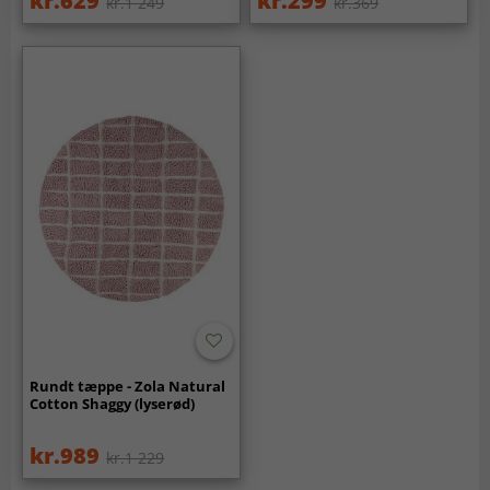
kr.629
kr.299
kr.1 249
kr.369
Rundt tæppe - Zola Natural
Cotton Shaggy (lyserød)
kr.989
kr.1 229