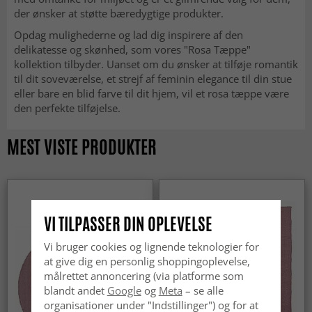
der ønsker at støtte bæredygtige produkter.
Opdag mulighederne og lad dig inspirere af den
delikatesse og skønhed, som vores "Rosa Tæppe"
kollektion tilbyder. Uanset om du ønsker at tilføje romantik
til dit soveværelse, et strejf af feminin elegance til din stue
eller bare en blid farve til dit hjem, vil et rosa tæppe være
den perfekte tilføjelse.
MEST VISTE PRODUKTER
VI TILPASSER DIN OPLEVELSE
Vi bruger cookies og lignende teknologier for
at give dig en personlig shoppingoplevelse,
målrettet annoncering (via platforme som
blandt andet
Google
og
Meta
– se alle
organisationer under "Indstillinger") og for at