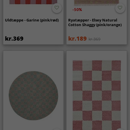
-50%
Uldtæppe - Garine (pink/rød)
Ryatæpper - Elsey Natural
Cotton Shaggy (pink/orange)
kr.369
kr.189
kr.369