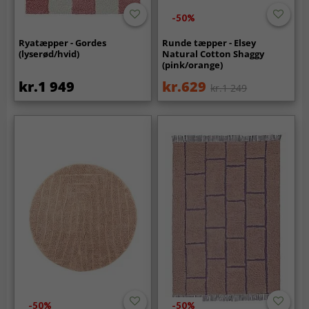
-50%
Ryatæpper - Gordes
Runde tæpper - Elsey
(lyserød/hvid)
Natural Cotton Shaggy
(pink/orange)
kr.1 949
kr.629
kr.1 249
-50%
-50%