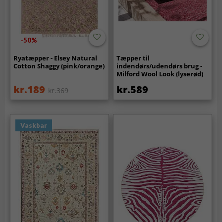
-50%
Ryatæpper - Elsey Natural
Tæpper til
Cotton Shaggy (pink/orange)
indendørs/udendørs brug -
Milford Wool Look (lyserød)
kr.189
kr.589
kr.369
Vaskbar