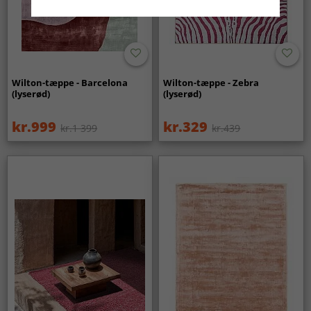
Wilton-tæppe - Barcelona
Wilton-tæppe - Zebra
(lyserød)
(lyserød)
kr.999
kr.329
kr.1 399
kr.439