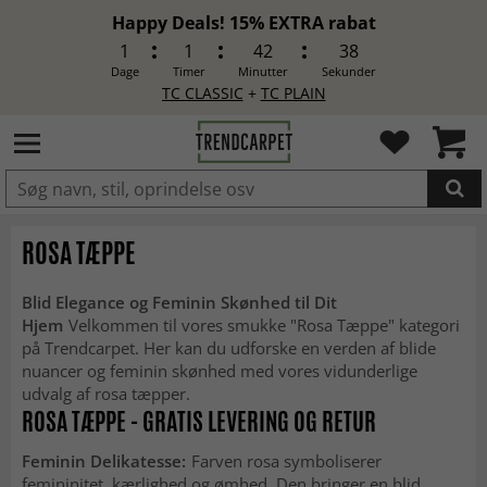
Happy Deals! 15% EXTRA rabat
1
1
42
36
Dage
Timer
Minutter
Sekunder
TC CLASSIC
+
TC PLAIN
LAGT I INDKØBSKURVEN.
ROSA TÆPPE
Blid Elegance og Feminin Skønhed til Dit
Hjem
Velkommen til vores smukke "Rosa Tæppe" kategori
på Trendcarpet. Her kan du udforske en verden af blide
nuancer og feminin skønhed med vores vidunderlige
udvalg af rosa tæpper.
ROSA TÆPPE - GRATIS LEVERING OG RETUR
Feminin Delikatesse:
Farven rosa symboliserer
femininitet, kærlighed og ømhed. Den bringer en blid