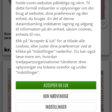
holde vores websites pålidelige og sikre. Til
dette formål indsamler vi oplysninger om din
brug af websitet, dine præferencer og den
enhed, du bruger. En del af denne
dataindsamling indebærer lagring og adgang
til information på din enhed, såsom cookies,
Rundt tæppe - Garine
Uldtæppe - Garine
enheds-ID osv.
(orange/rosa)
(orange/pink)
Klik på "Acceptér & luk" for at tillade alle
cookies, eller juster dine præferencer ved at
kr.479
kr.369
klikke på "Indstillinger" nedenfor. Du kan også
læse mere om, hvordan
tredjepartsorganisationer håndterer dine
oplysninger via linkene ovenfor og under
"Indstillinger".
ACCEPTER OG LUK
KUN NØDVENDIGE
INDSTILLINGER