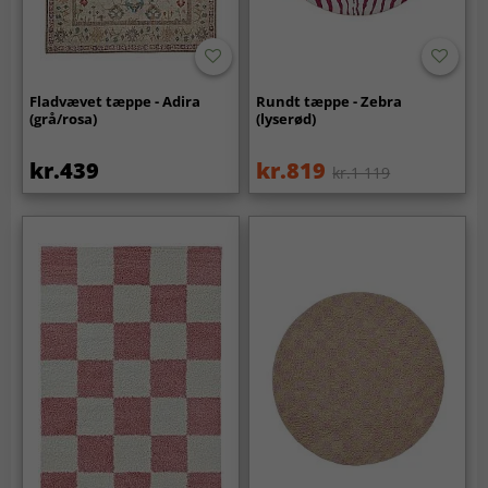
Fladvævet tæppe - Adira
Rundt tæppe - Zebra
(grå/rosa)
(lyserød)
kr.439
kr.819
kr.1 119