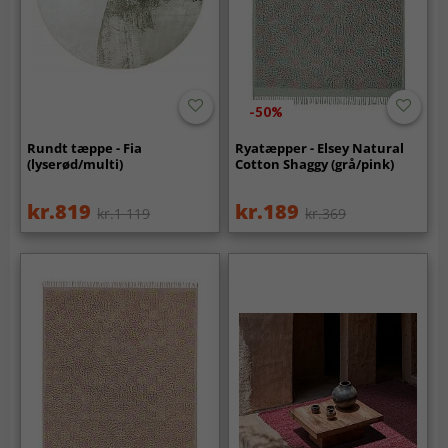
-50%
Rundt tæppe - Fia
Ryatæpper - Elsey Natural
(lyserød/multi)
Cotton Shaggy (grå/pink)
kr.819
kr.189
kr.1 119
kr.369