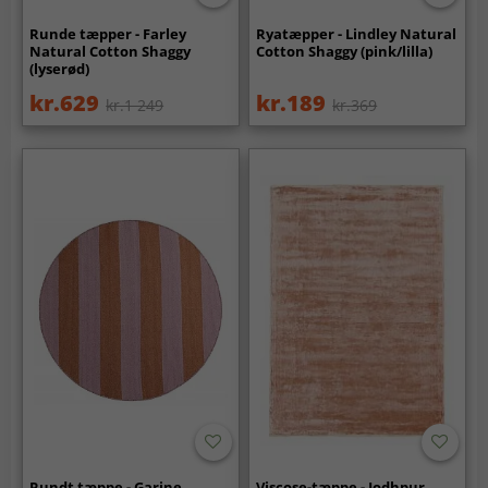
Runde tæpper - Farley
Ryatæpper - Lindley Natural
Natural Cotton Shaggy
Cotton Shaggy (pink/lilla)
(lyserød)
kr.629
kr.189
kr.1 249
kr.369
Rundt tæppe - Garine
Viscose-tæppe - Jodhpur