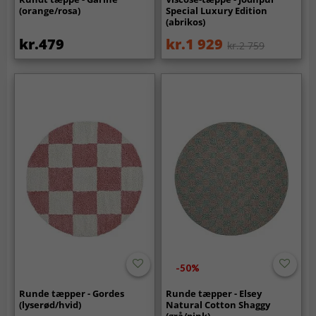
(orange/rosa)
Special Luxury Edition
(abrikos)
kr.479
kr.1 929
kr.2 759
-50%
Runde tæpper - Gordes
Runde tæpper - Elsey
(lyserød/hvid)
Natural Cotton Shaggy
(grå/pink)