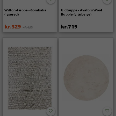
Wilton-tæppe - Gombalia
Uldtæppe - Avafors Wool
(lyserød)
Bubble (grå/beige)
kr.329
kr.719
kr.439