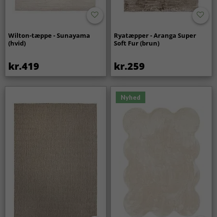
Wilton-tæppe - Sunayama
Ryatæpper - Aranga Super
(hvid)
Soft Fur (brun)
kr.419
kr.259
Nyhed