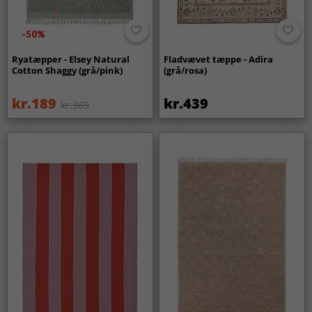
-50%
Ryatæpper - Elsey Natural
Fladvævet tæppe - Adira
Cotton Shaggy (grå/pink)
(grå/rosa)
kr.189
kr.439
kr.369