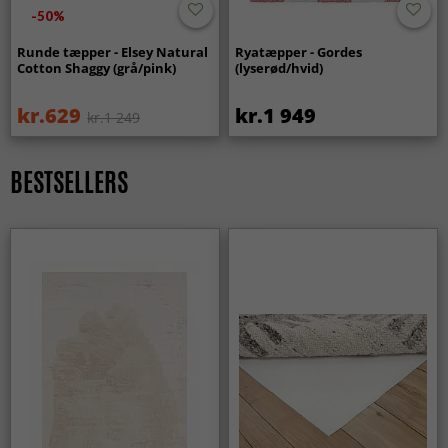
-50%
Runde tæpper - Elsey Natural
Ryatæpper - Gordes
Cotton Shaggy (grå/pink)
(lyserød/hvid)
kr.629
kr.1 949
kr.1 249
BESTSELLERS