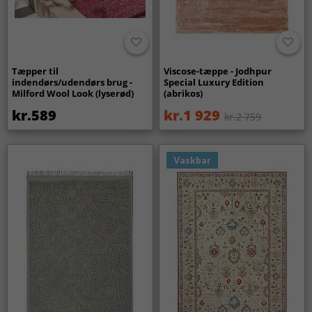
Tæpper til
Viscose-tæppe - Jodhpur
indendørs/udendørs brug -
Special Luxury Edition
Milford Wool Look (lyserød)
(abrikos)
kr.589
kr.1 929
kr.2 759
Vaskbar