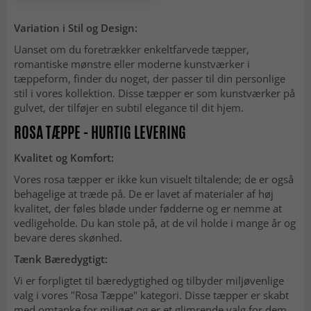
Variation i Stil og Design:
Uanset om du foretrækker enkeltfarvede tæpper,
romantiske mønstre eller moderne kunstværker i
tæppeform, finder du noget, der passer til din personlige
stil i vores kollektion. Disse tæpper er som kunstværker på
gulvet, der tilføjer en subtil elegance til dit hjem.
ROSA TÆPPE - HURTIG LEVERING
Kvalitet og Komfort:
Vores rosa tæpper er ikke kun visuelt tiltalende; de er også
behagelige at træde på. De er lavet af materialer af høj
kvalitet, der føles bløde under fødderne og er nemme at
vedligeholde. Du kan stole på, at de vil holde i mange år og
bevare deres skønhed.
Tænk Bæredygtigt:
Vi er forpligtet til bæredygtighed og tilbyder miljøvenlige
valg i vores "Rosa Tæppe" kategori. Disse tæpper er skabt
med omtanke for miljøet og er et glimrende valg for dem,