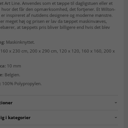
t Art Line. Anvendes som et tæppe til dagligstuen eller et
 hvor det får den opmærksomhed, det fortjener. Et Wilton-
 er inspireret af nutidens designere og moderne mønstre.
 er meget høj og prisen er lav da tæppet maskinvæves,
debærer, at tæppets pris bliver billigere end hvis det blev
.
ng:
Maskinknyttet.
160 x 230 cm, 200 x 290 cm, 120 x 120, 160 x 160, 200 x
ca:
10 mm
e:
Belgien.
:
100% Polypropylen.
tioner
3797-rose-200x200
ig i kategorier
ÆPPER
Tæpper til stuen