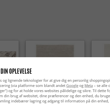
Passer Wi
Ja, Wilton
moderne h
 DIN OPLEVELSE
s og lignende teknologier for at give dig en personlig shoppingop
cering (via platforme som blandt andet
Google
og
Meta
– se alle 
nger") og for at holde vores websites pålidelige og sikre. Til dette
m din brug af websitet, dine præferencer og den enhed, du bruger
mling indebærer lagring og adgang til information på din enhed,
Uldtæppe - Avafors Wool Bubble
Uldtæppe 