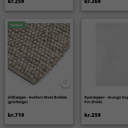
kr.259
kr.369
Nyhed
Uldtæppe - Avafors Wool Bubble
Ryatæpper - Aranga Sup
(grå/beige)
Fur (hvid)
kr.719
kr.259