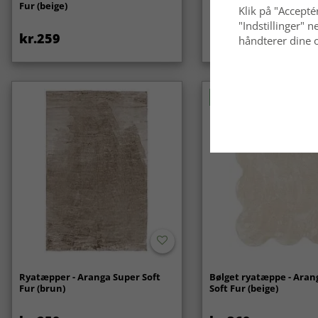
Fur (beige)
Klik på "Acceptér
"Indstillinger"
kr.259
kr.119
håndterer dine o
Nyhed
Ryatæpper - Aranga Super Soft
Bølget ryatæppe - Aran
Fur (brun)
Soft Fur (beige)