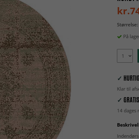
kr.7
Størrelse:
På lage
✓
HURTIG
Klar til a
✓
GRATIS
14 dages r
Beskrivel
Indendørs