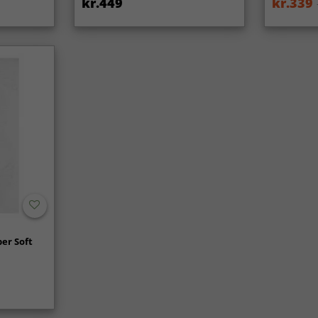
kr.449
kr.339
er Soft