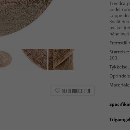
Trendcarpe
andet rum
tæppe der
Kvaliteten
hvilket in
håndlavet
Fremstilli
Størrelse:
200.
Tykkelse, 
Oprindels
Materiale
FØJ TIL ØNSKELISTEN
Specifika
Artno:
71
Tilgængel
RUNDE T