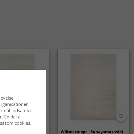
lton-tæpper til forskellige indretningsstile?
-tæpper fås i mange mønstre og farver og passer lige godt i
jem som i klassiske omgivelser.
levelse,
organisationer
 formål indsamler
. En del af
 såsom cookies,
- Coastal (creme)
Wilton-tæppe - Sunayama (hvid)