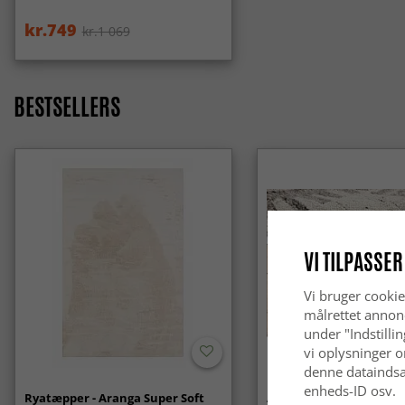
kr.749
kr.1 069
BESTSELLERS
VI TILPASSER
Vi bruger cookie
målrettet annon
under "Indstilli
vi oplysninger o
denne dataindsa
enheds-ID osv.
Ryatæpper - Aranga Super Soft
Anti-slip/Skridsikker