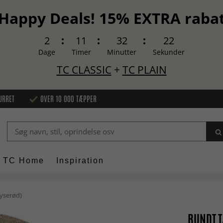
Happy Deals! 15% EXTRA raba
2
11
32
21
Dage
Timer
Minutter
Sekunder
TC CLASSIC
+
TC PLAIN
URRET
OVER 10 000 TÆPPER
TC Home
Inspiration
lyserød)
RUNDT T