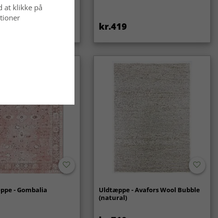
d at klikke på
tioner
kr.419
ppe - Gombalia
Uldtæppe - Avafors Wool Bubble
(natural)