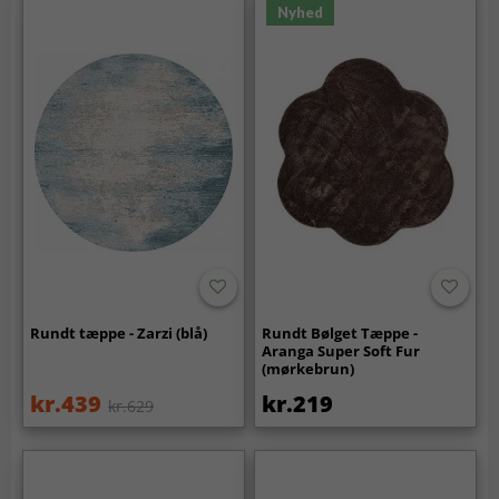
Nyhed
Rundt tæppe - Zarzi (blå)
Rundt Bølget Tæppe -
Aranga Super Soft Fur
(mørkebrun)
kr.439
kr.219
kr.629