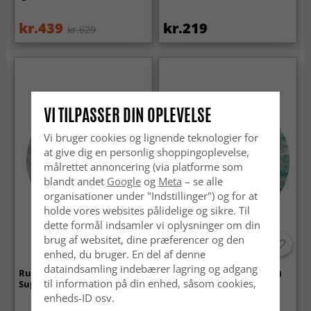
kr.439
kr.219
kr.629
VI TILPASSER DIN OPLEVELSE
Vi bruger cookies og lignende teknologier for
at give dig en personlig shoppingoplevelse,
målrettet annoncering (via platforme som
blandt andet
Google
og
Meta
– se alle
organisationer under "Indstillinger") og for at
holde vores websites pålidelige og sikre. Til
dette formål indsamler vi oplysninger om din
brug af websitet, dine præferencer og den
enhed, du bruger. En del af denne
dataindsamling indebærer lagring og adgang
Runde tæpper - Aranga
Rundt tæppe - Kebira (blå)
til information på din enhed, såsom cookies,
Super Soft Fur (grå)
enheds-ID osv.