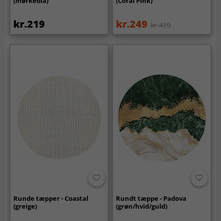
(mørkeblå)
(Coral Pink)
kr.219
kr.249
kr.419
Runde tæpper - Coastal
Rundt tæppe - Padova
(greige)
(grøn/hvid/guld)