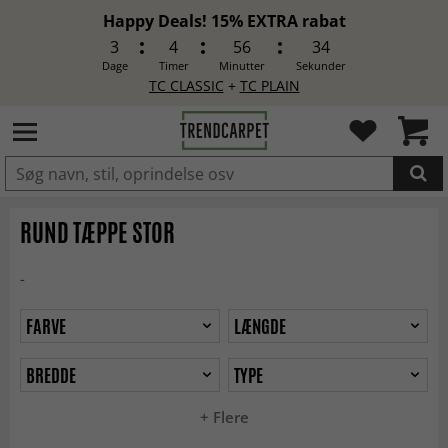
Happy Deals! 15% EXTRA rabat
3
4
56
32
Dage
Timer
Minutter
Sekunder
TC CLASSIC
+
TC PLAIN
LAGT I INDKØBSKURVEN.
RUND TÆPPE STOR
-
FARVE
LÆNGDE
BREDDE
TYPE
+ Flere