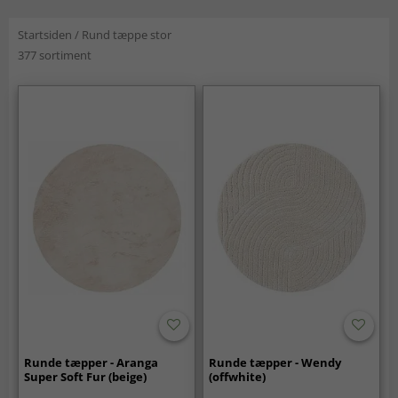
Startsiden
/
Rund tæppe stor
377 sortiment
Runde tæpper - Aranga
Runde tæpper - Wendy
Super Soft Fur (beige)
(offwhite)