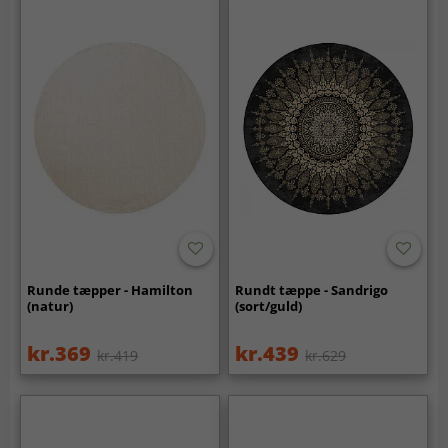
Runde tæpper - Hamilton
Rundt tæppe - Sandrigo
(natur)
(sort/guld)
kr.369
kr.439
kr.419
kr.629