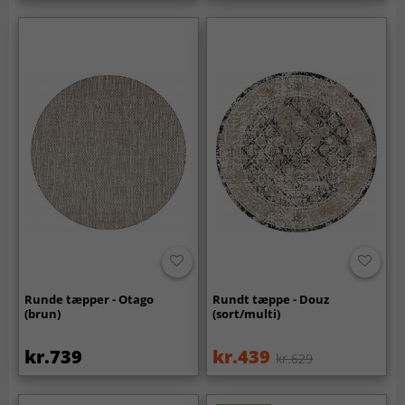
Runde tæpper - Otago
Rundt tæppe - Douz
(brun)
(sort/multi)
kr.739
kr.439
kr.629