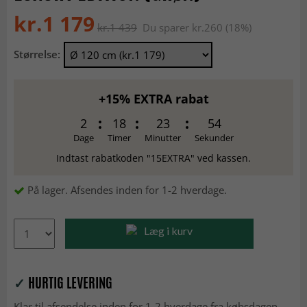
kr.1 179
kr.1 439
Du sparer kr.260 (18%)
Størrelse:
+15% EXTRA rabat
2
18
23
53
Dage
Timer
Minutter
Sekunder
Indtast rabatkoden "15EXTRA" ved kassen.
På lager. Afsendes inden for 1-2 hverdage.
Læg i kurv
✓
HURTIG LEVERING
Klar til afsendelse inden for 1-2 hverdage fra købsdagen.