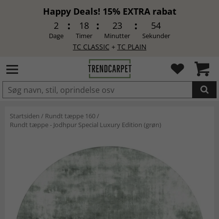
Happy Deals! 15% EXTRA rabat
2
18
23
53
Dage
Timer
Minutter
Sekunder
TC CLASSIC
+
TC PLAIN
LAGT I INDKØBSKURVEN.
Startsiden
/
Rundt tæppe 160
/
Rundt tæppe - Jodhpur Special Luxury Edition (grøn)