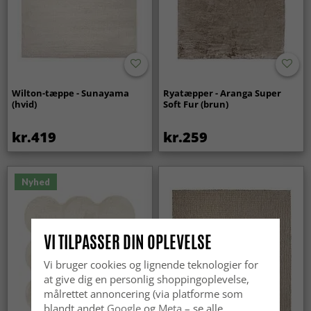
Wilton-tæppe - Sunayama
Ryatæpper - Aranga Super
(hvid)
Soft Fur (brun)
kr.419
kr.259
Nyhed
VI TILPASSER DIN OPLEVELSE
Vi bruger cookies og lignende teknologier for
at give dig en personlig shoppingoplevelse,
målrettet annoncering (via platforme som
blandt andet
Google
og
Meta
– se alle