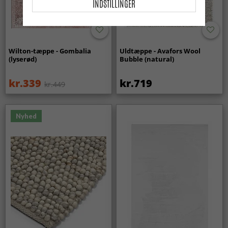
INDSTILLINGER
Wilton-tæppe - Gombalia
Uldtæppe - Avafors Wool
(lyserød)
Bubble (natural)
kr.339
kr.719
kr.449
Nyhed