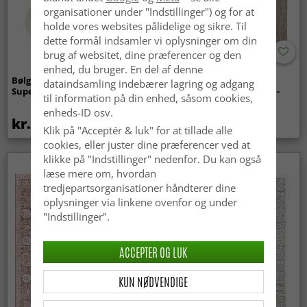
organisationer under "Indstillinger") og for at
holde vores websites pålidelige og sikre. Til
dette formål indsamler vi oplysninger om din
brug af websitet, dine præferencer og den
enhed, du bruger. En del af denne
Bølget ryatæppe - Aranga
Tæpper til
dataindsamling indebærer lagring og adgang
Super Soft Fur (beige)
indendørs/udendørs brug -
til information på din enhed, såsom cookies,
Arlo (beige)
enheds-ID osv.
kr.369
kr.449
Klik på "Acceptér & luk" for at tillade alle
cookies, eller juster dine præferencer ved at
klikke på "Indstillinger" nedenfor. Du kan også
læse mere om, hvordan
tredjepartsorganisationer håndterer dine
oplysninger via linkene ovenfor og under
"Indstillinger".
ACCEPTER OG LUK
KUN NØDVENDIGE