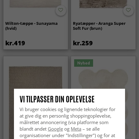
Wilton-tæppe - Sunayama
Ryatæpper - Aranga Super
(hvid)
Soft Fur (brun)
kr.419
kr.259
Nyhed
VI TILPASSER DIN OPLEVELSE
Vi bruger cookies og lignende teknologier for
at give dig en personlig shoppingoplevelse,
målrettet annoncering (via platforme som
blandt andet
Google
og
Meta
– se alle
organisationer under "Indstillinger") og for at