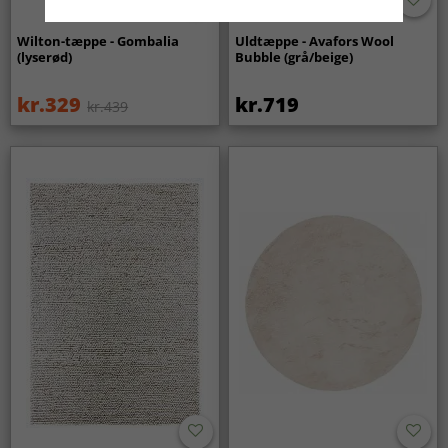
Wilton-tæppe - Gombalia
Uldtæppe - Avafors Wool
(lyserød)
Bubble (grå/beige)
kr.329
kr.719
kr.439