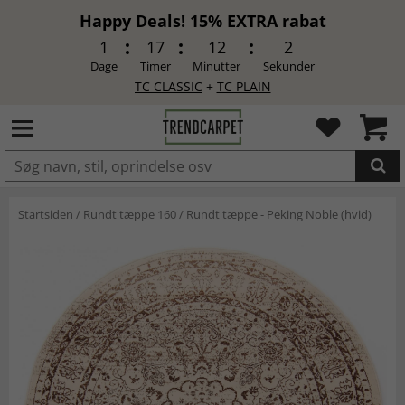
Happy Deals! 15% EXTRA rabat
1
17
12
1
Dage
Timer
Minutter
Sekunder
TC CLASSIC
+
TC PLAIN
LAGT I INDKØBSKURVEN.
Startsiden
/
Rundt tæppe 160
/
Rundt tæppe - Peking Noble (hvid)