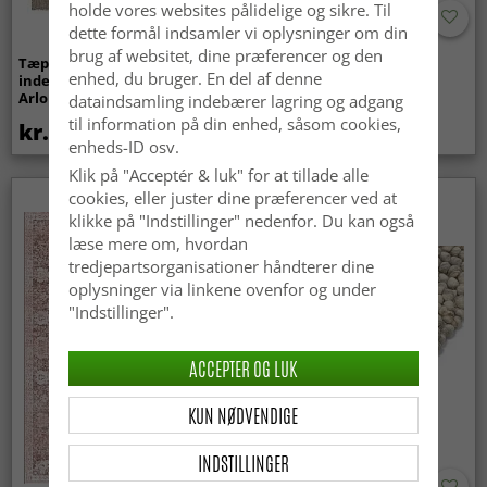
holde vores websites pålidelige og sikre. Til
dette formål indsamler vi oplysninger om din
brug af websitet, dine præferencer og den
Tæpper til
Bølget ryatæppe - Aranga
enhed, du bruger. En del af denne
indendørs/udendørs brug -
Super Soft Fur (beige)
Arlo (beige)
dataindsamling indebærer lagring og adgang
til information på din enhed, såsom cookies,
kr.439
kr.369
enheds-ID osv.
Klik på "Acceptér & luk" for at tillade alle
cookies, eller juster dine præferencer ved at
Nyhed
klikke på "Indstillinger" nedenfor. Du kan også
læse mere om, hvordan
tredjepartsorganisationer håndterer dine
oplysninger via linkene ovenfor og under
"Indstillinger".
ACCEPTER OG LUK
KUN NØDVENDIGE
INDSTILLINGER