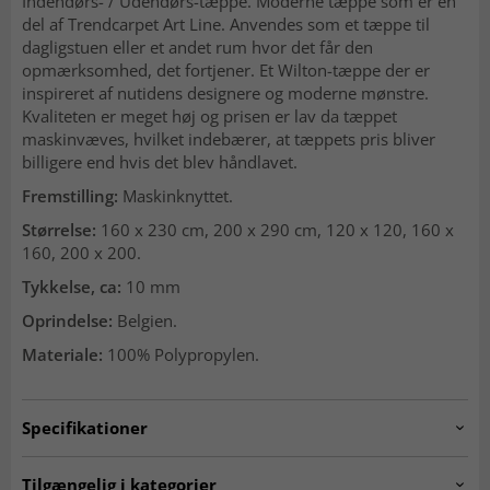
Indendørs- / Udendørs-tæppe. Moderne tæppe som er en
del af Trendcarpet Art Line. Anvendes som et tæppe til
dagligstuen eller et andet rum hvor det får den
opmærksomhed, det fortjener. Et Wilton-tæppe der er
inspireret af nutidens designere og moderne mønstre.
Kvaliteten er meget høj og prisen er lav da tæppet
maskinvæves, hvilket indebærer, at tæppets pris bliver
billigere end hvis det blev håndlavet.
Fremstilling:
Maskinknyttet.
Størrelse:
160 x 230 cm, 200 x 290 cm, 120 x 120, 160 x
160, 200 x 200.
Tykkelse, ca:
10 mm
Oprindelse:
Belgien.
Materiale:
100% Polypropylen.
Specifikationer
Artno:
713798-ivory-120x120
Tilgængelig i kategorier