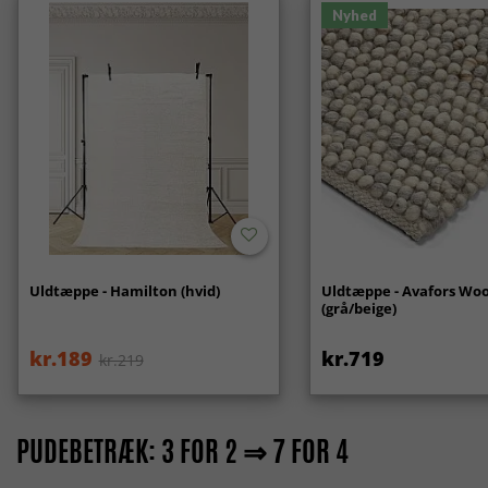
Nyhed
Uldtæppe - Hamilton (hvid)
Uldtæppe - Avafors Woo
(grå/beige)
kr.189
kr.719
kr.219
PUDEBETRÆK: 3 FOR 2 ⇒ 7 FOR 4