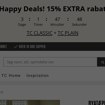
Happy Deals! 15% EXTRA raba
3
1
47
47
Dage
Timer
Minutter
Sekunder
TC CLASSIC
+
TC PLAIN
URRET
OVER 10 000 TÆPPER
TC Home
Inspiration
ul)
RYATÆPP