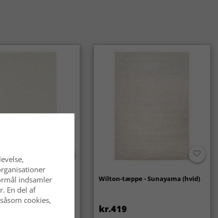
omfortable overflade. De skaber et trygt miljø og holder sig
å i et aktivt hjem – med korrekt pleje.
a-tæpper ekstra varme på kolde gulve?
tte og høje luv fungerer som et isolerende lag, der gør gulvet
geligt at gå på og giver en varmere fornemmelse i rummet.
pper et godt valg til langvarig brug?
pper er designet til at bevare både komfort og form over tid.
pleje føles tæppet fortsat blødt og bidrager til et stilfuldt og
 hjem år efter år.
levelse,
organisationer
- Coastal (creme)
Wilton-tæppe - Sunayama (hvid)
 formål indsamler
. En del af
 såsom cookies,
kr.419