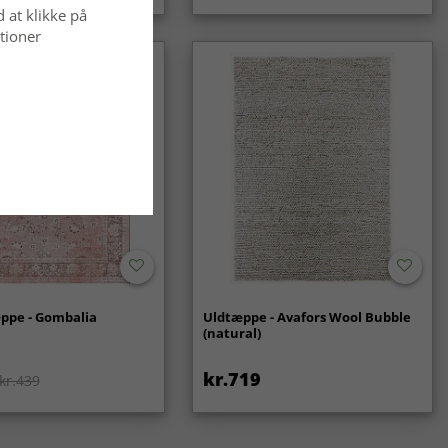
d at klikke på
tioner
ppe - Gombalia
Uldtæppe - Avafors Wool Bubble
(natural)
kr.719
kr.439