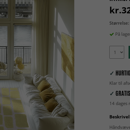
kr.3
Størrelse:
På lage
✓
HURTIG
Klar til a
✓
GRATIS
14 dages r
Beskrivel
Håndvævet