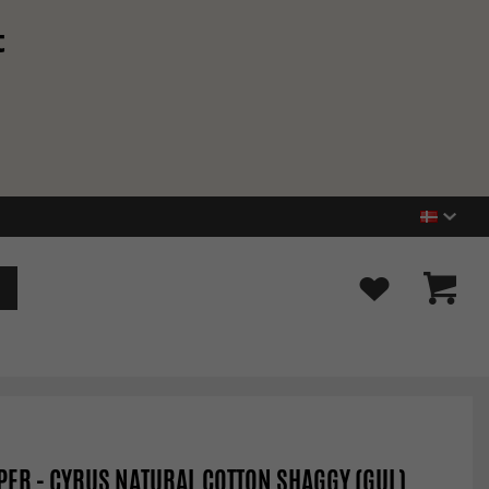
t
ER - CYRUS NATURAL COTTON SHAGGY (GUL)