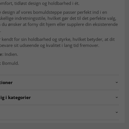
omfort, tidløst design og holdbarhed i ét.
e design af vores bomuldsteppe passer perfekt ind i en
ellige indretningsstile, hvilket gør det til det perfekte valg,
du ønsker at forny dit hjem eller supplere din eksisterende
.
kendt for sin holdbarhed og styrke, hvilket betyder, at dit
bevare sit udseende og kvalitet i lang tid fremover.
e:
Indien.
:
Bomuld.
tioner
5.cyrus.yellow.80x150
ig i kategorier
r
Tæpper til stuen
er
Tæpper 200 x 300 cm
et rya-tæppe?
60x230 cm
Tæpper 240 x 340 cm
pe er et tæppe med lang og tæt luv, som giver en ekstra