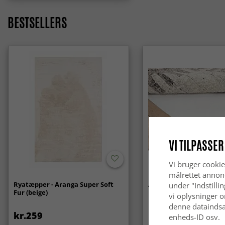
BESTSELLERS
VI TILPASSER
Vi bruger cookie
målrettet annon
Ryatæpper - Aranga Super Soft
Anti-slip/Skridsikker
under "Indstilli
Fur (beige)
vi oplysninger o
denne dataindsa
kr.259
kr.119
enheds-ID osv.