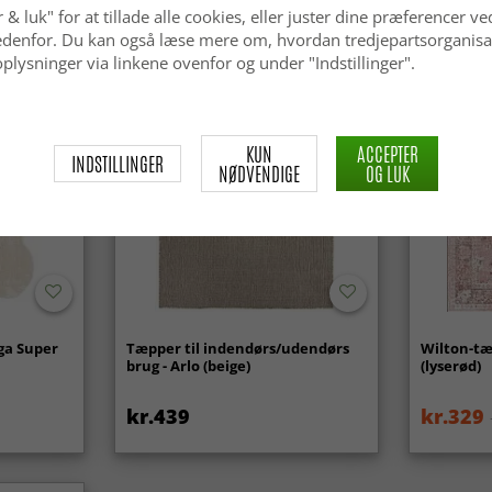
 & luk" for at tillade alle cookies, eller juster dine præferencer ve
 nedenfor. Du kan også læse mere om, hvordan tredjepartsorganisa
plysninger via linkene ovenfor og under "Indstillinger".
KUN
ACCEPTER
INDSTILLINGER
NØDVENDIGE
OG LUK
ga Super
Tæpper til indendørs/udendørs
Wilton-tæ
brug - Arlo (beige)
(lyserød)
kr.439
kr.329