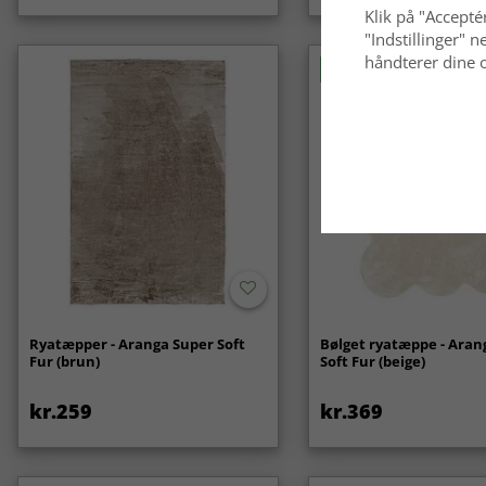
Klik på "Acceptér
"Indstillinger"
håndterer dine o
Nyhed
Ryatæpper - Aranga Super Soft
Bølget ryatæppe - Aran
Fur (brun)
Soft Fur (beige)
kr.259
kr.369