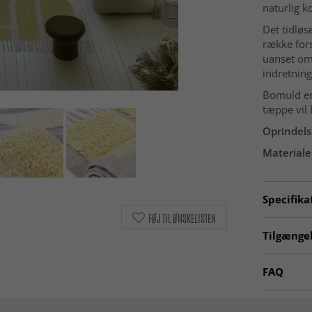
naturlig k
Det tidløs
række forsk
uanset om 
indretning
Bomuld er 
tæppe vil 
Oprindels
Materiale
Specifika
FØJ TIL ØNSKELISTEN
Artno:
d4
Tilgængel
Ryatæppe
FAQ
Gule tæpp
Hvad er 
Tæpper 1
Et rya-tæp