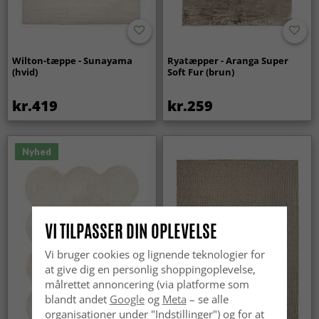
Wilton-tæppe - Sunayama
Ryatæpper - Aranga Super
(hvid)
Soft Fur (brun)
kr.419
kr.259
Nyhed
VI TILPASSER DIN OPLEVELSE
Vi bruger cookies og lignende teknologier for
at give dig en personlig shoppingoplevelse,
målrettet annoncering (via platforme som
blandt andet
Google
og
Meta
– se alle
organisationer under "Indstillinger") og for at