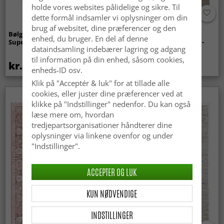
holde vores websites pålidelige og sikre. Til
dette formål indsamler vi oplysninger om din
brug af websitet, dine præferencer og den
Bølget ryatæppe - Aranga
Tæpper til
enhed, du bruger. En del af denne
Super Soft Fur (beige)
indendørs/udendørs brug -
dataindsamling indebærer lagring og adgang
Arlo (beige)
til information på din enhed, såsom cookies,
kr.369
kr.449
enheds-ID osv.
Klik på "Acceptér & luk" for at tillade alle
cookies, eller juster dine præferencer ved at
klikke på "Indstillinger" nedenfor. Du kan også
læse mere om, hvordan
tredjepartsorganisationer håndterer dine
oplysninger via linkene ovenfor og under
"Indstillinger".
ACCEPTER OG LUK
KUN NØDVENDIGE
INDSTILLINGER