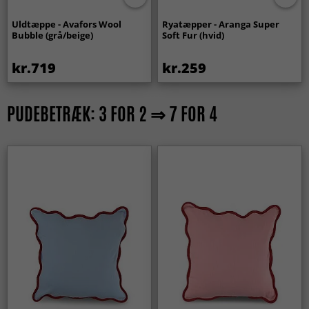
Uldtæppe - Avafors Wool
Ryatæpper - Aranga Super
Bubble (grå/beige)
Soft Fur (hvid)
kr.719
kr.259
PUDEBETRÆK: 3 FOR 2 ⇒ 7 FOR 4