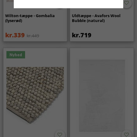
Wilton-tæppe - Gombalia
Uldtæppe - Avafors Wool
(lyserød)
Bubble (natural)
kr.339
kr.719
kr.449
Nyhed