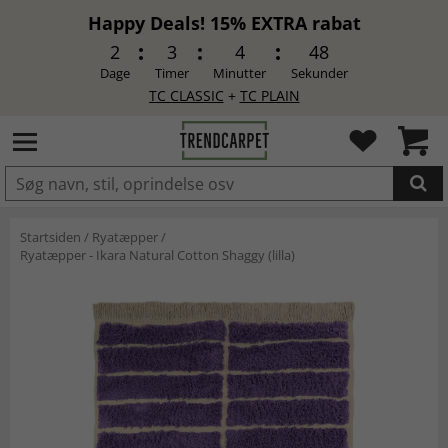
Happy Deals! 15% EXTRA rabat
2
3
4
48
Dage
Timer
Minutter
Sekunder
TC CLASSIC
+
TC PLAIN
LAGT I INDKØBSKURVEN.
Startsiden
/
Ryatæpper
/
Ryatæpper - Ikara Natural Cotton Shaggy (lilla)