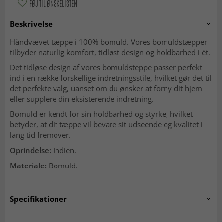
FØJ TIL ØNSKELISTEN
Beskrivelse
Håndvævet tæppe i 100% bomuld. Vores bomuldstæpper
tilbyder naturlig komfort, tidløst design og holdbarhed i ét.
Det tidløse design af vores bomuldsteppe passer perfekt
ind i en række forskellige indretningsstile, hvilket gør det til
det perfekte valg, uanset om du ønsker at forny dit hjem
eller supplere din eksisterende indretning.
Bomuld er kendt for sin holdbarhed og styrke, hvilket
betyder, at dit tæppe vil bevare sit udseende og kvalitet i
lang tid fremover.
Oprindelse:
Indien.
Materiale:
Bomuld.
Specifikationer
Artno:
d52.ikara.purple.80x150