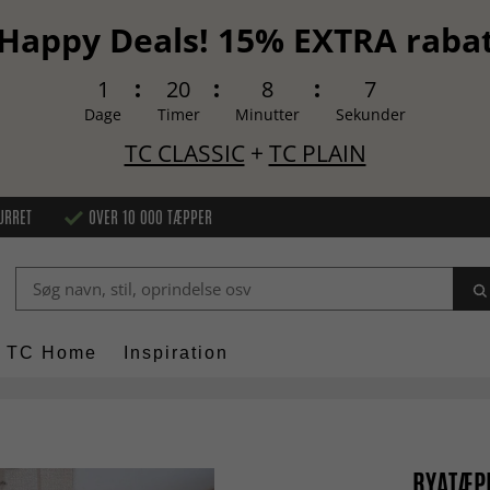
Happy Deals! 15% EXTRA raba
1
20
8
6
Dage
Timer
Minutter
Sekunder
TC CLASSIC
+
TC PLAIN
URRET
OVER 10 000 TÆPPER
TC Home
Inspiration
RYATÆPP