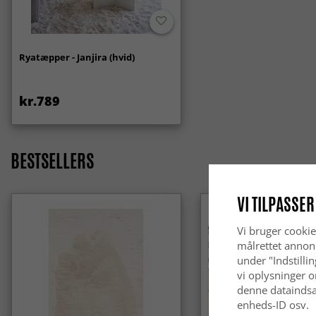
Ryatæpper - Janjira (hvid)
kr.789
BESTSELLERS
VI TILPASSER
Vi bruger cookie
målrettet annon
under "Indstilli
vi oplysninger o
denne dataindsa
enheds-ID osv.