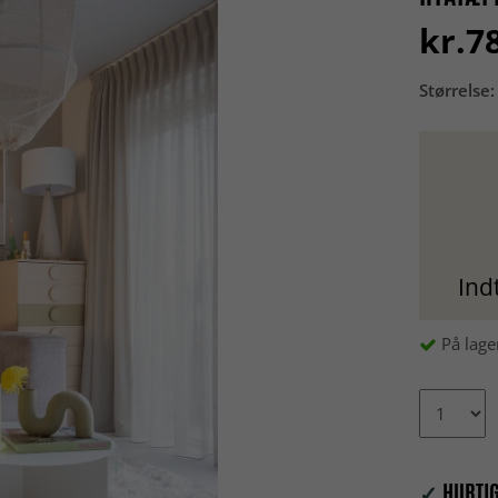
kr.7
Størrelse:
Ind
På lage
✓
HURTIG