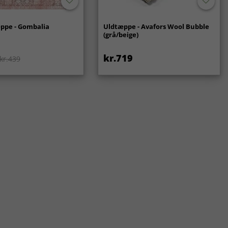
ppe - Gombalia
Uldtæppe - Avafors Wool Bubble
(grå/beige)
kr.719
kr.439