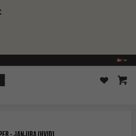
t
ER - JANJIRA (HVID)