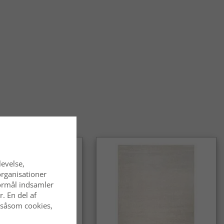
æpper nemme at vedligeholde?
pper er nemme at holde friske. Ved at ryste tæppet eller
 børste luven bevarer rya-tæppet sit luftige og fyldige udtryk
æpper velegnede til hjem med børn eller kæledyr?
pper fungerer rigtig godt i familiehjem takket være deres
omfortable overflade. De skaber et trygt miljø og holder sig
å i et aktivt hjem – med korrekt pleje.
a-tæpper ekstra varme på kolde gulve?
tte og høje luv fungerer som et isolerende lag, der gør gulvet
geligt at gå på og giver en varmere fornemmelse i rummet.
levelse,
pper et godt valg til langvarig brug?
organisationer
pper er designet til at bevare både komfort og form over tid.
 formål indsamler
pleje føles tæppet fortsat blødt og bidrager til et stilfuldt og
. En del af
 hjem år efter år.
 såsom cookies,