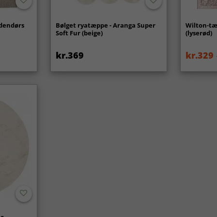
udendørs
Bølget ryatæppe - Aranga Super
Wilton-tæ
Soft Fur (beige)
(lyserød)
kr.369
kr.329