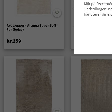
Klik på "Acceptér
"Indstillinger"
håndterer dine o
Ryatæpper - Aranga Super Soft
Anti-slip/Skridsikker
Fur (beige)
kr.259
kr.119