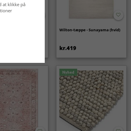
d at klikke på
tioner
- Coastal (creme)
Wilton-tæppe - Sunayama (hvid)
kr.419
Nyhed