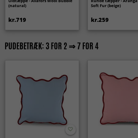
Uldtæppe - Avafors Wool Bubble
Runde tæpper - Aranga
(natural)
Soft Fur (beige)
kr.719
kr.259
PUDEBETRÆK: 3 FOR 2 ⇒ 7 FOR 4