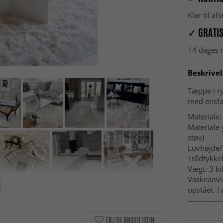
Klar til a
✓
GRATIS
14 dages r
Beskrivel
Tæppe i r
med ensfa
Materiale:
Materiale 
støv)
Luvhøjde/
Trådtykkel
Vægt: 3 ki
Vaskeanvis
opstået. I 
--------------
FØJ TIL ØNSKELISTEN