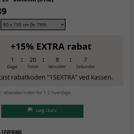
89
+15% EXTRA rabat
1
20
8
6
Dage
Timer
Minutter
Sekunder
tast rabatkoden "15EXTRA" ved kassen.
r. Afsendes inden for 1-2 hverdage.
Læg i kurv
 LEVERING