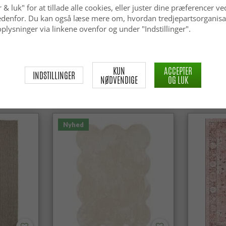
 & luk" for at tillade alle cookies, eller juster dine præferencer ve
 nedenfor. Du kan også læse mere om, hvordan tredjepartsorganisa
plysninger via linkene ovenfor og under "Indstillinger".
Uldtæppe - Avafors Wool Bubble
Uldtæppe 
(beige)
KUN
ACCEPTER
INDSTILLINGER
NØDVENDIGE
OG LUK
kr.629
kr.629
Nyhed