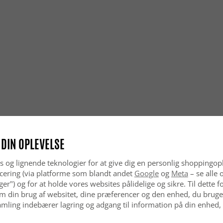
rummet.
Er rya-t
Ja, rya-tæ
forsigtigt
over tid.
Er rya-t
Ja, rya-tæ
bløde og k
pæne – ogs
Giver ry
Ja, den tæ
 DIN OPLEVELSE
mere beha
s og lignende teknologier for at give dig en personlig shoppingop
Er rya-tæ
cering (via platforme som blandt andet
Google
og
Meta
– se alle 
Ja, rya-tæ
nger") og for at holde vores websites pålidelige og sikre. Til dette
Med enkel 
m din brug af websitet, dine præferencer og den enhed, du bruger
indbydende
mling indebærer lagring og adgang til information på din enhed,