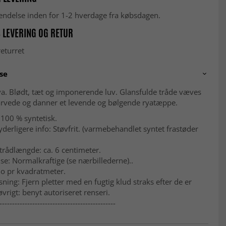
fsendelse inden for 1-2 hverdage fra købsdagen.
 LEVERING OG RETUR
eturret
se
ya. Blødt, tæt og imponerende luv. Glansfulde tråde væves
rvede og danner et levende og bølgende ryatæppe.
 100 % syntetisk.
yderligere info: Støvfrit. (varmebehandlet syntet frastøder
trådlængde: ca. 6 centimeter.
se: Normalkraftige (se nærbillederne)..
lo pr kvadratmeter.
ning: Fjern pletter med en fugtig klud straks efter de er
øvrigt: benyt autoriseret renseri.
----------------------------------------------