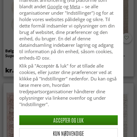
målrettet annoncering (via platforme som
blandt andet
Google
og
Meta
– se alle
organisationer under "Indstillinger") og for at
holde vores websites pålidelige og sikre. Til
dette formål indsamler vi oplysninger om din
brug af websitet, dine præferencer og den
enhed, du bruger. En del af denne
dataindsamling indebærer lagring og adgang
Bølget ryatæppe - Aranga
Tæpper til
til information på din enhed, såsom cookies,
Super Soft Fur (beige)
indendørs/udendørs brug -
enheds-ID osv.
Arlo (beige)
Klik på "Acceptér & luk" for at tillade alle
kr.369
kr.449
cookies, eller juster dine præferencer ved at
klikke på "Indstillinger" nedenfor. Du kan også
læse mere om, hvordan
tredjepartsorganisationer håndterer dine
oplysninger via linkene ovenfor og under
"Indstillinger".
ACCEPTER OG LUK
KUN NØDVENDIGE