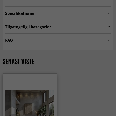
Specifikationer
Artno:
RC-CR-21-2264.offwhite.80x250cm
Tilgængelig i kategorier
Ryatæpper
Tæpper til stuen
FAQ
Hvide tæpper
Tæpper 200 x 300 cm
Hvad er et rya-tæppe?
Tæpper 160x230 cm
Tæpper 240 x 340 cm
Et rya-tæppe er et tæppe med lang og tæt luv, som giver
SENAST VISTE
en ekstra blød og hyggelig fornemmelse. Rya-tæpper er
Tæpper soveværelse
MODERNE TÆPPER
særligt værdsat for høj komfort, varme og evnen til at
skabe et indbydende hjem.
Rektangulære Tæpper
Tæpper 80 x 250 cm
Hvordan føles det at gå på et rya-tæppe?
At gå på et rya-tæppe føles blødt, varmt og behageligt. Den
høje luv giver en dæmpende og luksuriøs fornemmelse
under fødderne, hvilket gør rya-tæpper perfekte til rum,
hvor komfort er i fokus.
Hvilke rum passer rya-tæpper bedst i?