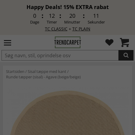
Happy Deals! 15% EXTRA rabat
0
12
20
10
Dage
Timer
Minutter
Sekunder
TC CLASSIC
+
TC PLAIN
LAGT I INDKØBSKURVEN.
Startsiden
/
Sisal tæppe med kant
/
Runde tæpper (sisal) - Agave (beige/beige)