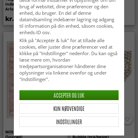
indendørs/udendørs brug -
Super Soft Fur (beige)
brug af websitet, dine præferencer og den
Arlo (beige)
enhed, du bruger. En del af denne
kr.439
kr.369
dataindsamling indebærer lagring og adgang
til information på din enhed, såsom cookies,
enheds-ID osv.
Nyhed
Klik på "Acceptér & luk" for at tillade alle
cookies, eller juster dine præferencer ved at
klikke på "Indstillinger" nedenfor. Du kan også
læse mere om, hvordan
tredjepartsorganisationer håndterer dine
oplysninger via linkene ovenfor og under
"Indstillinger".
ACCEPTER OG LUK
KUN NØDVENDIGE
INDSTILLINGER
Wilton-tæppe - Gombalia
Uldtæppe - Avafors Wool
(lyserød)
Bubble (grå/beige)