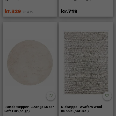
kr.329
kr.719
kr.439
Runde tæpper - Aranga Super
Uldtæppe - Avafors Wool
Soft Fur (beige)
Bubble (natural)