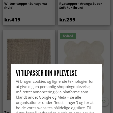
Wilton-tæppe - Sunayama
Ryatæpper - Aranga Super
(hvid)
Soft Fur (brun)
kr.419
kr.259
Nyhed
VI TILPASSER DIN OPLEVELSE
Vi bruger cookies og lignende teknologier for
at give dig en personlig shoppingoplevelse,
målrettet annoncering (via platforme som
blandt andet
Google
og
Meta
– se alle
organisationer under "Indstillinger") og for at
holde vores websites pålidelige og sikre. Til
Tæpper til
Bølget ryatæppe - Aranga
dette formål indsamler vi oplysninger om din