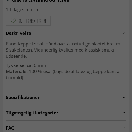
14 dages returret
FØJ TIL ØNSKELISTEN
Beskrivelse
Rund tæppe i sisal. Håndlavet af naturlige plantefibre fra
Sisal-planten. Vidunderlig kvalitet med klassisk smukt
udseende.
Tykkelse, ca:
6 mm
Materiale:
100 % sisal (bagside af latex og tæppe kant af
bomuld)
Specifikationer
Artno:
sisal.design8.round
Tilgængelig i kategorier
RUNDE TÆPPER
Beige tæpper
FAQ