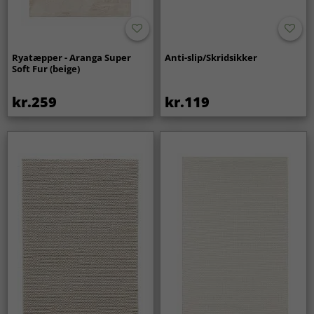
Ryatæpper - Aranga Super
Anti-slip/Skridsikker
Soft Fur (beige)
kr.259
kr.119