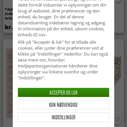
dette formål indsamler vi oplysninger om din
Tæpper til
Bølget ryatæppe - Aranga
brug af websitet, dine præferencer og den
indendørs/udendørs brug -
Super Soft Fur (beige)
enhed, du bruger. En del af denne
Arlo (beige)
dataindsamling indebærer lagring og adgang
kr.439
kr.369
til information på din enhed, såsom cookies,
enheds-ID osv.
Klik på "Acceptér & luk" for at tillade alle
Nyhed
cookies, eller juster dine præferencer ved at
klikke på "Indstillinger" nedenfor. Du kan også
læse mere om, hvordan
tredjepartsorganisationer håndterer dine
oplysninger via linkene ovenfor og under
"Indstillinger".
ACCEPTER OG LUK
KUN NØDVENDIGE
INDSTILLINGER