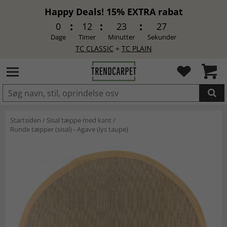
Happy Deals! 15% EXTRA rabat
0
12
23
26
Dage
Timer
Minutter
Sekunder
TC CLASSIC
+
TC PLAIN
LAGT I INDKØBSKURVEN.
Startsiden
/
Sisal tæppe med kant
/
Runde tæpper (sisal) - Agave (lys taupe)