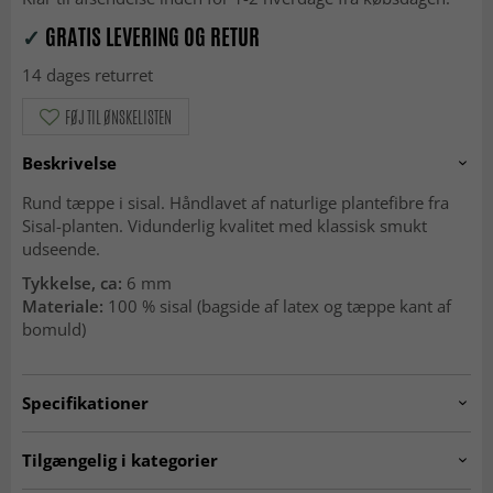
✓
GRATIS LEVERING OG RETUR
14 dages returret
FØJ TIL ØNSKELISTEN
Beskrivelse
Rund tæppe i sisal. Håndlavet af naturlige plantefibre fra
Sisal-planten. Vidunderlig kvalitet med klassisk smukt
udseende.
Tykkelse, ca:
6 mm
Materiale:
100 % sisal (bagside af latex og tæppe kant af
bomuld)
Specifikationer
Artno:
sisal.design10.round
Tilgængelig i kategorier