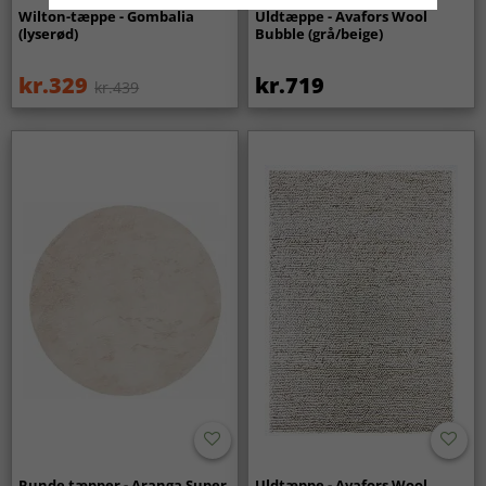
Wilton-tæppe - Gombalia
Uldtæppe - Avafors Wool
(lyserød)
Bubble (grå/beige)
kr.329
kr.719
kr.439
Runde tæpper - Aranga Super
Uldtæppe - Avafors Wool