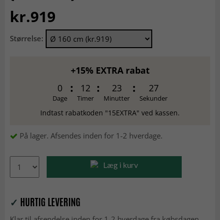
kr.919
Størrelse:
+15% EXTRA rabat
0
12
23
26
Dage
Timer
Minutter
Sekunder
Indtast rabatkoden "15EXTRA" ved kassen.
På lager. Afsendes inden for 1-2 hverdage.
Læg i kurv
✓
HURTIG LEVERING
Klar til afsendelse inden for 1-2 hverdage fra købsdagen.