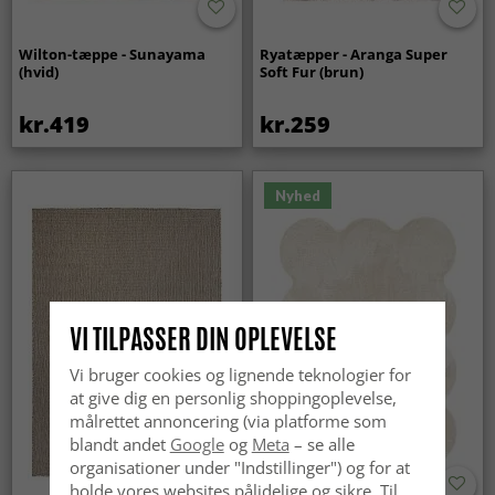
Wilton-tæppe - Sunayama
Ryatæpper - Aranga Super
(hvid)
Soft Fur (brun)
kr.419
kr.259
Nyhed
VI TILPASSER DIN OPLEVELSE
Vi bruger cookies og lignende teknologier for
at give dig en personlig shoppingoplevelse,
målrettet annoncering (via platforme som
blandt andet
Google
og
Meta
– se alle
organisationer under "Indstillinger") og for at
holde vores websites pålidelige og sikre. Til