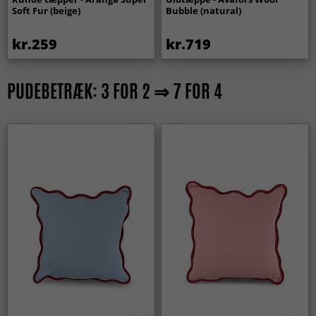
Soft Fur (beige)
Bubble (natural)
kr.259
kr.719
PUDEBETRÆK: 3 FOR 2 ⇒ 7 FOR 4