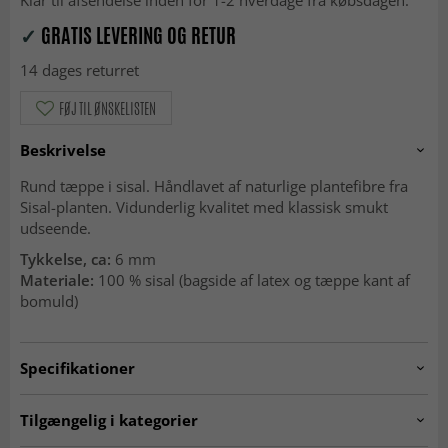
✓
GRATIS LEVERING OG RETUR
14 dages returret
FØJ TIL ØNSKELISTEN
Beskrivelse
Rund tæppe i sisal. Håndlavet af naturlige plantefibre fra
Sisal-planten. Vidunderlig kvalitet med klassisk smukt
udseende.
Tykkelse, ca:
6 mm
Materiale:
100 % sisal (bagside af latex og tæppe kant af
bomuld)
Specifikationer
Artno:
sisal.design12.round
Tilgængelig i kategorier