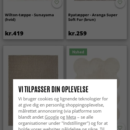
Wilton-tæppe - Sunayama
Ryatæpper - Aranga Super
(hvid)
Soft Fur (brun)
kr.419
kr.259
Nyhed
VI TILPASSER DIN OPLEVELSE
Vi bruger cookies og lignende teknologier for
at give dig en personlig shoppingoplevelse,
målrettet annoncering (via platforme som
blandt andet
Google
og
Meta
– se alle
organisationer under "Indstillinger") og for at
holde vores websites pålidelige og sikre. Til