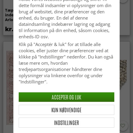
dette formål indsamler vi oplysninger om din
Tæpper til
Bølget ryatæppe - Aranga
brug af websitet, dine præferencer og den
indendørs/udendørs brug -
Super Soft Fur (beige)
enhed, du bruger. En del af denne
Arlo (beige)
dataindsamling indebærer lagring og adgang
kr.439
kr.369
til information på din enhed, såsom cookies,
enheds-ID osv.
Klik på "Acceptér & luk" for at tillade alle
Nyhed
cookies, eller juster dine præferencer ved at
klikke på "Indstillinger" nedenfor. Du kan også
læse mere om, hvordan
tredjepartsorganisationer håndterer dine
oplysninger via linkene ovenfor og under
"Indstillinger".
ACCEPTER OG LUK
KUN NØDVENDIGE
INDSTILLINGER