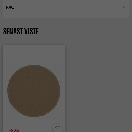
RUNDE TÆPPER
Beige tæpper
FAQ
Sisaltæpper
SEASON SALE
Kan jeg bruge et rundt tæppe under spisebordet?
MODERNE TÆPPER
R 160 cm
Ja, et rundt tæppe under et rundt eller firkantet bord giver
SENAST VISTE
et stilrent og sammenhængende udtryk.
R 200 cm
R 240 cm
Er runde tæpper et godt valg til mit hjem?
ALLE TÆPPER
Runde tæpper skaber en blødere og mere harmonisk
stemning i rummet og kan hjælpe med at bryde de rette
linjer i indretningen.
Passer runde tæpper i små rum?
Ja, runde tæpper kan få små rum til at virke mere luftige og
åbne takket være deres bløde linjer.
Findes runde tæpper i forskellige materialer og
stilarter?
Ja, de fås fra bløde rya-tæpper til slidstærke uldtæpper og
moderne design-tæpper - så du kan vælge en stil, der
passer til dit hjem.
-50%