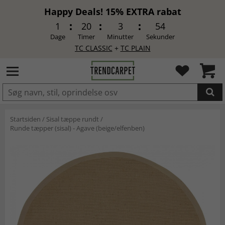
Happy Deals! 15% EXTRA rabat
1
20
3
53
Dage
Timer
Minutter
Sekunder
TC CLASSIC
+
TC PLAIN
LAGT I INDKØBSKURVEN.
Startsiden
/
Sisal tæppe rundt
/
Runde tæpper (sisal) - Agave (beige/elfenben)