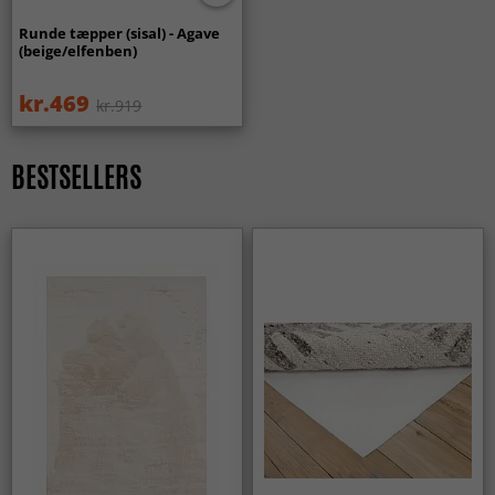
Passer runde tæpper i både moderne og klassiske
hjem?
Runde tæpper (sisal) - Agave
(beige/elfenben)
Helt sikkert. Formen er tidløs og fungerer i mange
forskellige indretninger.
kr.469
kr.919
Kan et rundt tæppe hjælpe med at indramme en
møbelgruppe?
BESTSELLERS
Ja, et rundt tæppe er perfekt til at skabe et naturligt
midtpunkt — for eksempel under et sofabord eller i en
læsekrog.