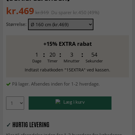
kr.469
kr.919
Du sparer kr.450 (49%)
Størrelse:
+15% EXTRA rabat
1
20
3
53
Dage
Timer
Minutter
Sekunder
Indtast rabatkoden "15EXTRA" ved kassen.
På lager. Afsendes inden for 1-2 hverdage.
Læg i kurv
✓
HURTIG LEVERING
Klar til afsendelse inden for 1-2 hverdage fra købsdagen.