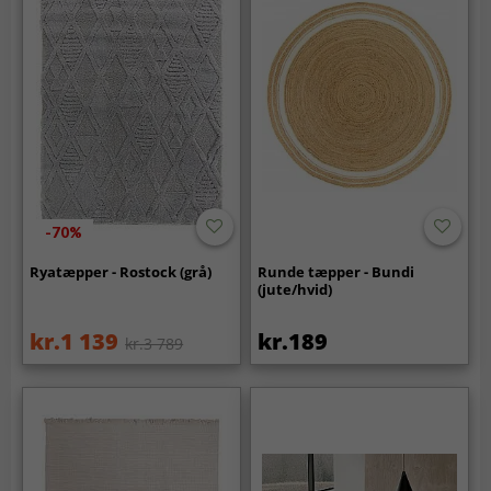
-70%
Ryatæpper - Rostock (grå)
Runde tæpper - Bundi
(jute/hvid)
kr.1 139
kr.189
kr.3 789