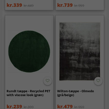
kr.339
kr.739
kr.449
kr.959
Rundt tæppe - Recycled PET
Wilton-tæppe - Olmedo
with viscose look (grøn)
(grå/beige)
kr.239
kr.479
kr.399
kr.959