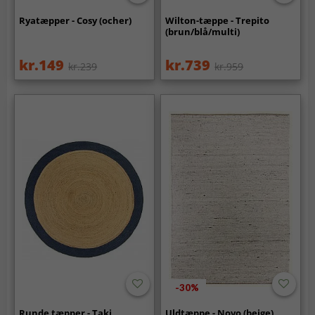
Ryatæpper - Cosy (ocher)
Wilton-tæppe - Trepito
(brun/blå/multi)
kr.149
kr.739
kr.239
kr.959
-30%
Runde tæpper - Taki
Uldtæppe - Novo (beige)