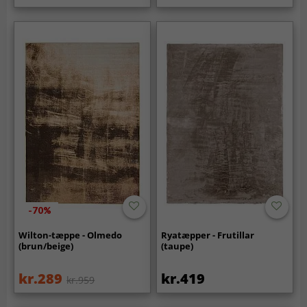
-70%
Wilton-tæppe - Olmedo
Ryatæpper - Frutillar
(brun/beige)
(taupe)
kr.289
kr.419
kr.959