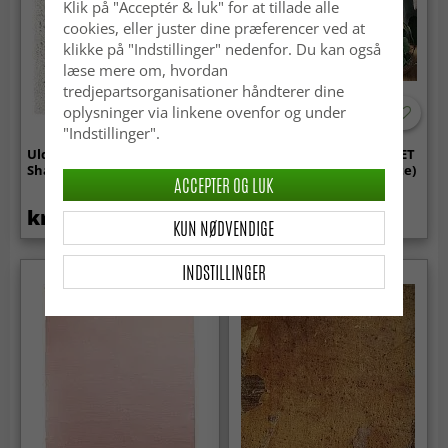
Klik på "Acceptér & luk" for at tillade alle
cookies, eller juster dine præferencer ved at
klikke på "Indstillinger" nedenfor. Du kan også
læse mere om, hvordan
tredjepartsorganisationer håndterer dine
oplysninger via linkene ovenfor og under
"Indstillinger".
Uldtæppe - Aliste Wool
Rundt tæppe - Recycled PET
Shaggy (snow white)
with viscose look (off-white)
ACCEPTER OG LUK
kr.739
kr.299
KUN NØDVENDIGE
INDSTILLINGER