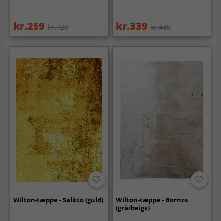
kr.259
kr.339
kr.729
kr.449
Wilton-tæppe - Salitto (guld)
Wilton-tæppe - Bornos
(grå/beige)