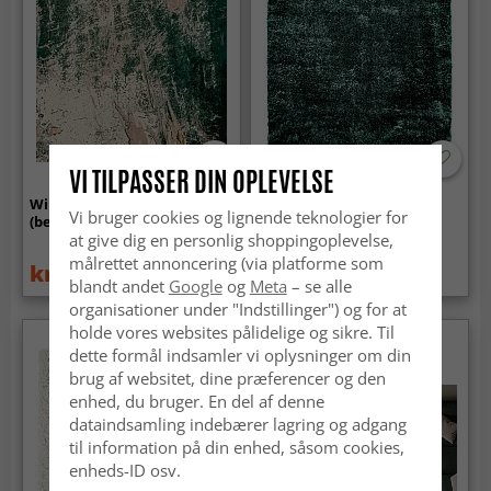
VI TILPASSER DIN OPLEVELSE
Wilton-tæppe - Tamalous
Ryatæpper - Cosy
Vi bruger cookies og lignende teknologier for
(beige/grøn)
(mørkegrøn)
at give dig en personlig shoppingoplevelse,
målrettet annoncering (via platforme som
kr.739
kr.239
kr.959
blandt andet
Google
og
Meta
– se alle
organisationer under "Indstillinger") og for at
holde vores websites pålidelige og sikre. Til
dette formål indsamler vi oplysninger om din
brug af websitet, dine præferencer og den
enhed, du bruger. En del af denne
dataindsamling indebærer lagring og adgang
til information på din enhed, såsom cookies,
enheds-ID osv.