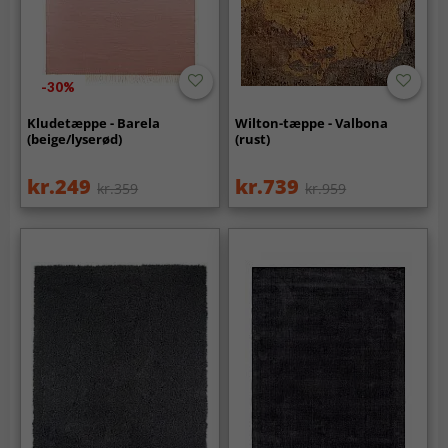
-30%
Kludetæppe - Barela
Wilton-tæppe - Valbona
(beige/lyserød)
(rust)
kr.249
kr.739
kr.359
kr.959