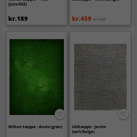
(jute/blå)
kr.189
kr.459
kr.649
Wilton-tæppe - Anzio (grøn)
Uldtæppe - Jenim
(sort/beige)