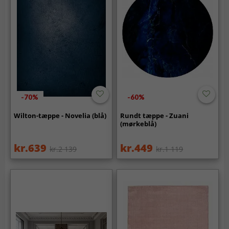
-70%
-60%
Wilton-tæppe - Novelia (blå)
Rundt tæppe - Zuani
(mørkeblå)
kr.639
kr.449
kr.2 139
kr.1 119