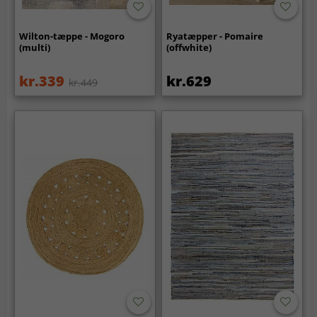
Wilton-tæppe - Mogoro
Ryatæpper - Pomaire
(multi)
(offwhite)
kr.339
kr.629
kr.449