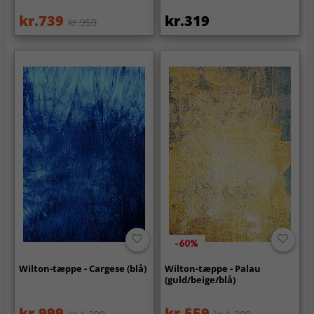
kr.739
kr.319
kr.959
-60%
Wilton-tæppe - Cargese (blå)
Wilton-tæppe - Palau
(guld/beige/blå)
kr.999
kr.559