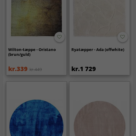
Wilton-tæppe - Oristano
Ryatæpper - Ada (offwhite)
(brun/guld)
kr.339
kr.1 729
kr.449