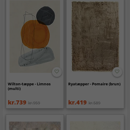
Wilton-tæppe - Limnos
Ryatæpper - Pomaire (brun)
(multi)
kr.739
kr.419
kr.959
kr.589