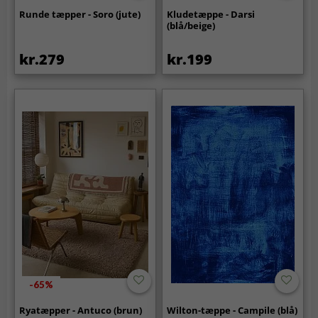
Runde tæpper - Soro (jute)
Kludetæppe - Darsi
(blå/beige)
kr.279
kr.199
-65%
Ryatæpper - Antuco (brun)
Wilton-tæppe - Campile (blå)