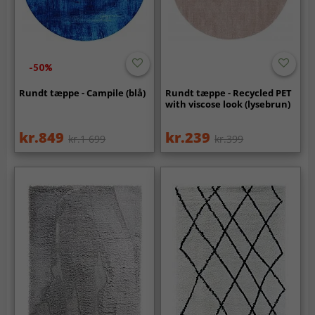
-50%
Rundt tæppe - Campile (blå)
Rundt tæppe - Recycled PET
with viscose look (lysebrun)
kr.849
kr.239
kr.1 699
kr.399