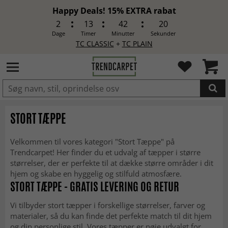
Happy Deals! 15% EXTRA rabat
2
13
42
18
Dage
Timer
Minutter
Sekunder
TC CLASSIC
+
TC PLAIN
LAGT I INDKØBSKURVEN.
STORT TÆPPE
Velkommen til vores kategori "Stort Tæppe" på
Trendcarpet! Her finder du et udvalg af tæpper i større
størrelser, der er perfekte til at dække større områder i dit
hjem og skabe en hyggelig og stilfuld atmosfære.
STORT TÆPPE - GRATIS LEVERING OG RETUR
Vi tilbyder stort tæpper i forskellige størrelser, farver og
materialer, så du kan finde det perfekte match til dit hjem
og din personlige stil. Vores tæpper er nøje udvalgt for