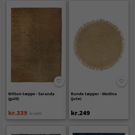
Wilton-tæppe - Saranda
Runde tæpper - Medina
(guld)
(jute)
kr.339
kr.249
kr.449