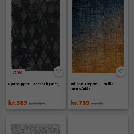
-70%
Ryatæpper - Rostock (sort)
Wilton-tæppe - Librilla
(brun/blå)
kr.389
kr.739
kr.1 289
kr.959