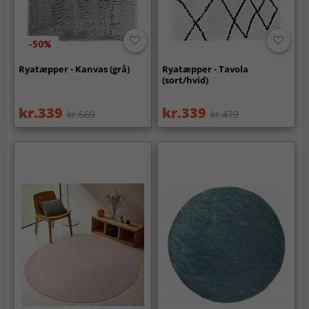
-50%
Ryatæpper - Kanvas (grå)
Ryatæpper - Tavola
(sort/hvid)
kr.339
kr.339
kr.669
kr.479