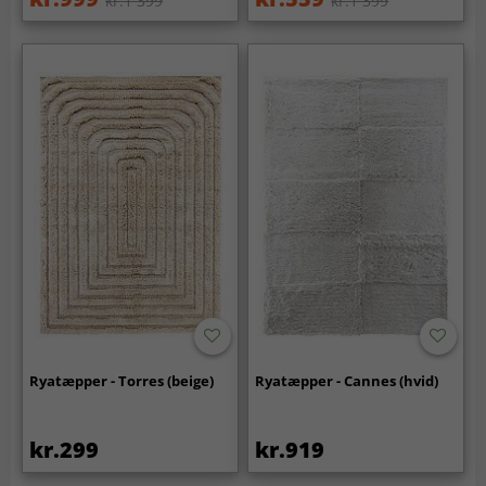
kr.1 399
kr.1 399
Ryatæpper - Torres (beige)
Ryatæpper - Cannes (hvid)
kr.299
kr.919