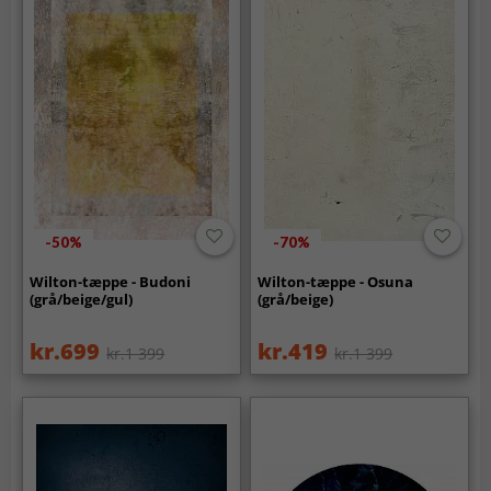
-50%
-70%
Wilton-tæppe - Budoni
Wilton-tæppe - Osuna
(grå/beige/gul)
(grå/beige)
kr.699
kr.419
kr.1 399
kr.1 399