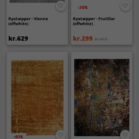
-30%
Ryatæpper - Vienne
Ryatæpper - Frutillar
(offwhite)
(offwhite)
kr.629
kr.299
kr.419
-40%