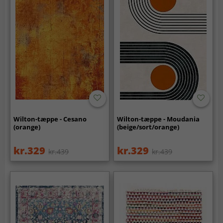
Wilton-tæppe - Cesano
Wilton-tæppe - Moudania
(orange)
(beige/sort/orange)
kr.329
kr.329
kr.439
kr.439