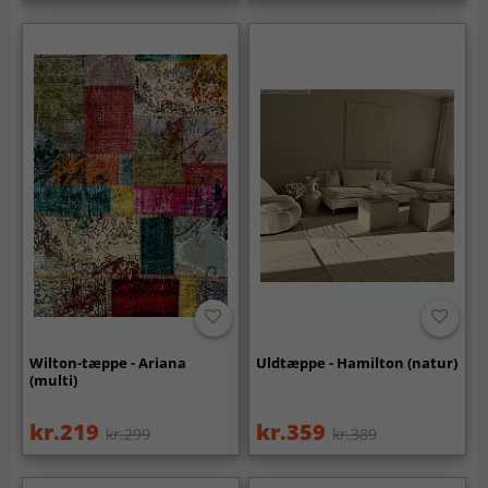
Wilton-tæppe - Ariana
Uldtæppe - Hamilton (natur)
(multi)
kr.219
kr.359
kr.299
kr.389