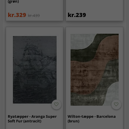
(grøn)
kr.329
kr.239
kr.439
Ryatæpper - Aranga Super
Wilton-tæppe - Barcelona
Soft Fur (antracit)
(brun)