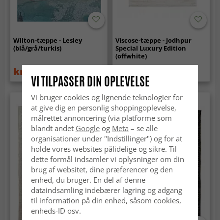
Wilton-tæppe - Lesley
Viscose-tæppe - Jodhpur
(blå/grå/turkis)
Special Luxury Edition
(offwhite)
kr.329
kr.1 179
kr.439
kr.1 439
VI TILPASSER DIN OPLEVELSE
Vi bruger cookies og lignende teknologier for
at give dig en personlig shoppingoplevelse,
målrettet annoncering (via platforme som
blandt andet
Google
og
Meta
– se alle
organisationer under "Indstillinger") og for at
holde vores websites pålidelige og sikre. Til
dette formål indsamler vi oplysninger om din
brug af websitet, dine præferencer og den
enhed, du bruger. En del af denne
dataindsamling indebærer lagring og adgang
til information på din enhed, såsom cookies,
enheds-ID osv.