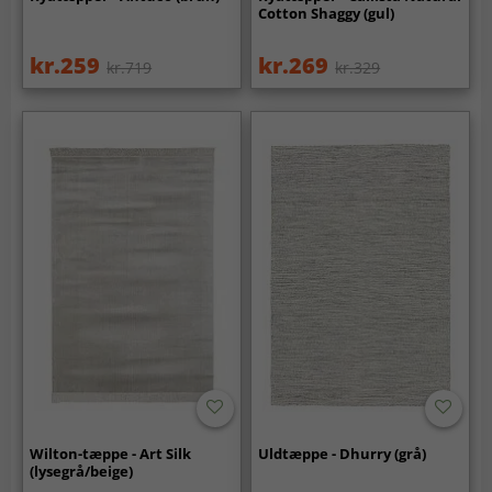
Cotton Shaggy (gul)
kr.259
kr.269
kr.719
kr.329
Wilton-tæppe - Art Silk
Uldtæppe - Dhurry (grå)
(lysegrå/beige)