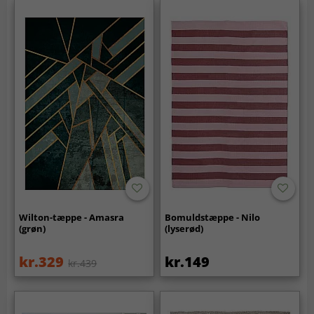
Wilton-tæppe - Amasra
Bomuldstæppe - Nilo
(grøn)
(lyserød)
kr.329
kr.149
kr.439