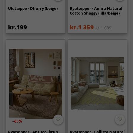
Uldtæppe - Dhurry (beige)
Ryatæpper - Amira Natural
Cotton Shaggy (lilla/beige)
kr.199
kr.1 359
kr.1 689
-65%
Ryatæpper - Antuco (brun)
Ryatæpper - Callista Natural