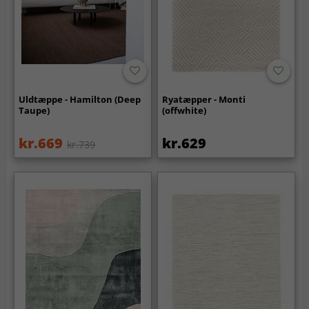
Uldtæppe - Hamilton (Deep
Ryatæpper - Monti
Taupe)
(offwhite)
kr.669
kr.629
kr.739