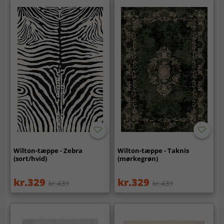
Wilton-tæppe - Zebra
Wilton-tæppe - Taknis
(sort/hvid)
(mørkegrøn)
kr.329
kr.329
kr.439
kr.439