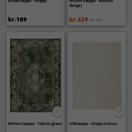
Kludetæppe - Happy
Wilton-tæppe - Mateur
(beige)
kr.189
kr.329
kr.439
Wilton-tæppe - Taknis (grøn)
Uldtæppe - Otago (natur)