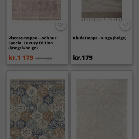
Viscose-tæppe - Jodhpur
Kludetæppe - Vinga (beige)
Special Luxury Edition
(lysegrå/beige)
kr.1 179
kr.179
kr.1 439