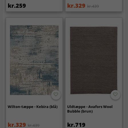
kr.259
kr.329
kr.439
Wilton-tæppe - Kebira (blå)
Uldtæppe - Avafors Wool
Bubble (brun)
kr.329
kr.719
kr.439