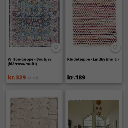
Wilton-tæppe - Bouhjar
Kludetæppe - Lindby (multi)
(blå/rosa/multi)
kr.329
kr.189
kr.439