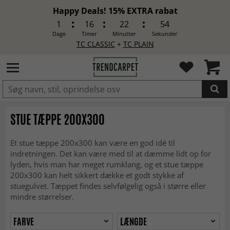
Happy Deals! 15% EXTRA rabat
1
16
22
52
Dage
Timer
Minutter
Sekunder
TC CLASSIC
+
TC PLAIN
LAGT I INDKØBSKURVEN.
STUE TÆPPE 200X300
Et stue tæppe 200x300 kan være en god idé til
indretningen. Det kan være med til at dæmme lidt op for
lyden, hvis man har meget rumklang, og et stue tæppe
200x300 kan helt sikkert dække et godt stykke af
stuegulvet. Tæppet findes selvfølgelig også i større eller
mindre størrelser.
FARVE
LÆNGDE