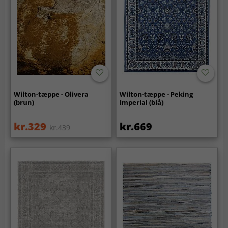
Wilton-tæppe - Olivera
Wilton-tæppe - Peking
(brun)
Imperial (blå)
kr.329
kr.669
kr.439