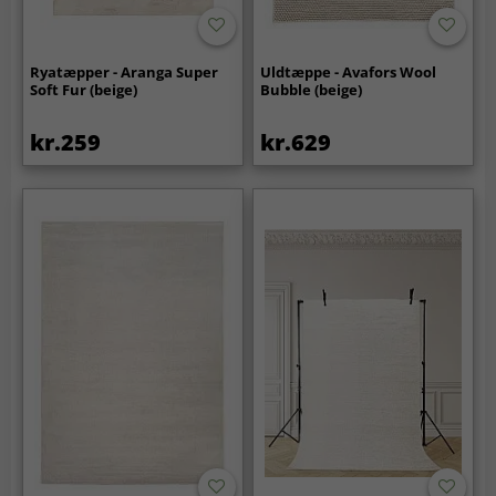
Ryatæpper - Aranga Super
Uldtæppe - Avafors Wool
Soft Fur (beige)
Bubble (beige)
kr.259
kr.629