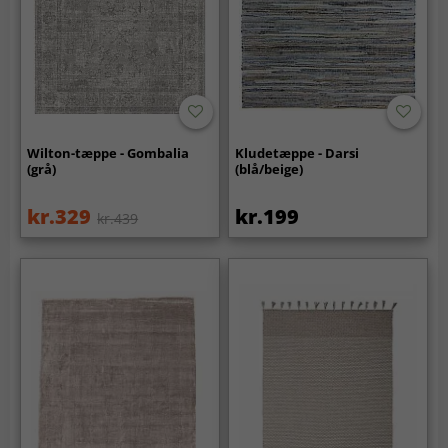
Wilton-tæppe - Gombalia
Kludetæppe - Darsi
(grå)
(blå/beige)
kr.329
kr.199
kr.439