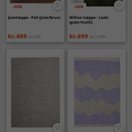
-50%
-50%
Jutetæppe - Pali (jute/brun)
Wilton-tæppe - Lazio
(grøn/multi)
kr.489
kr.699
kr.979
kr.1 399