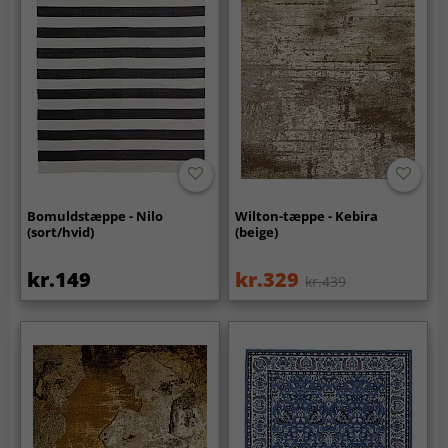
Bomuldstæppe - Nilo
Wilton-tæppe - Kebira
(sort/hvid)
(beige)
kr.149
kr.329
kr.439