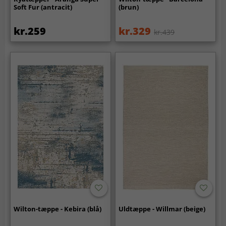
Soft Fur (antracit)
(brun)
kr.259
kr.329
kr.439
Wilton-tæppe - Kebira (blå)
Uldtæppe - Willmar (beige)