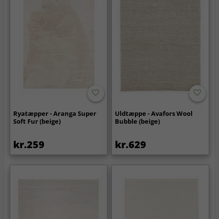
Ryatæpper - Aranga Super
Uldtæppe - Avafors Wool
Soft Fur (beige)
Bubble (beige)
kr.259
kr.629