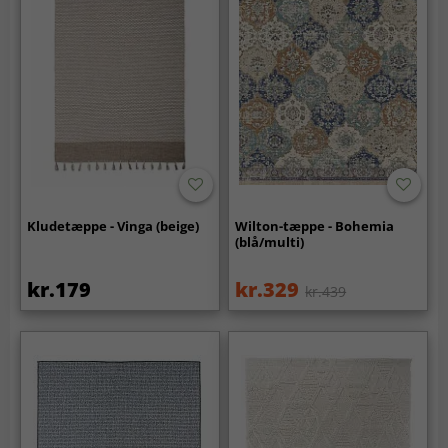
Kludetæppe - Vinga (beige)
Wilton-tæppe - Bohemia
(blå/multi)
kr.179
kr.329
kr.439