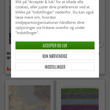
Klik på "Acceptér & luk" for at tillade alle
cookies, eller juster dine præferencer ved at
klikke på "Indstillinger" nedenfor. Du kan også
læse mere om, hvordan
tredjepartsorganisationer håndterer dine
oplysninger via linkene ovenfor og under
"Indstillinger".
ACCEPTER OG LUK
Wilton-tæppe - Barcelona
Uldtæppe - Dhurry (natur)
KUN NØDVENDIGE
(grøn)
INDSTILLINGER
kr.999
kr.199
kr.1 399