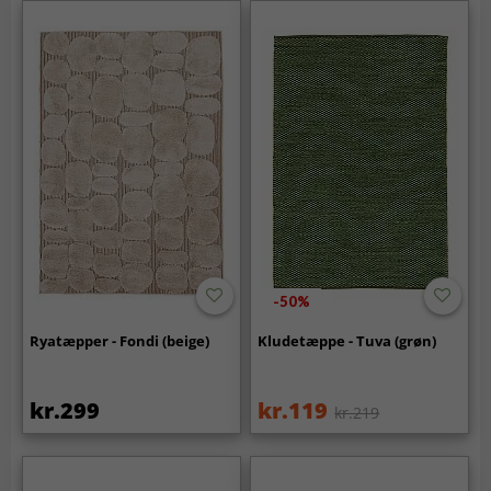
-50%
Ryatæpper - Fondi (beige)
Kludetæppe - Tuva (grøn)
kr.299
kr.119
kr.219