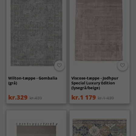
Wilton-tæppe - Gombalia
Viscose-tæppe - Jodhpur
(grå)
Special Luxury Edition
(lysegrå/beige)
kr.329
kr.1 179
kr.439
kr.1 439