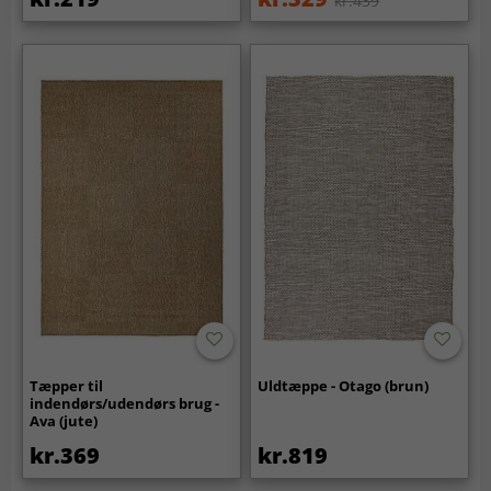
kr.439
Tæpper til
Uldtæppe - Otago (brun)
indendørs/udendørs brug -
Ava (jute)
kr.369
kr.819