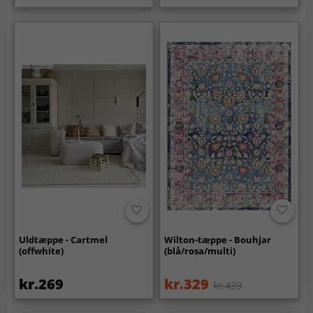
Uldtæppe - Cartmel
Wilton-tæppe - Bouhjar
(offwhite)
(blå/rosa/multi)
kr.269
kr.329
kr.439