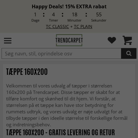
Happy Deals! 15% EXTRA rabat
1
4
18
52
Dage
Timer
Minutter
Sekunder
TC CLASSIC
+
TC PLAIN
LAGT I INDKØBSKURVEN.
TÆPPE 160X200
Velkommen til vores udvalg af tæpper i størrelsen
160x200 på Trendcarpet. Disse tæpper er skabt for at
tilføre komfort og skønhed til dit hjem. Vi forstår, at
størrelsen på et tæppe kan have stor betydning for
rummets udtryk, og vores udvalg er nøje udvalgt for at
tilbyde tæpper i den ideelle størrelse til forskellige formål
og indretningsbehov.
TÆPPE 160X200 - GRATIS LEVERING OG RETUR