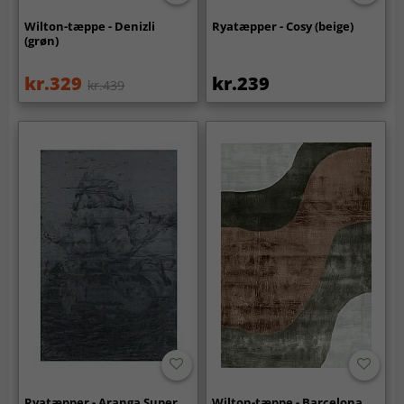
Wilton-tæppe - Denizli
Ryatæpper - Cosy (beige)
(grøn)
kr.329
kr.239
kr.439
Ryatæpper - Aranga Super
Wilton-tæppe - Barcelona