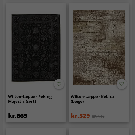
Wilton-tæppe - Peking
Wilton-tæppe - Kebira
Majestic (sort)
(beige)
kr.669
kr.329
kr.439