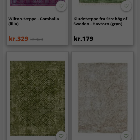
Wilton-tæppe - Gombalia
Kludetæppe fra Strehög of
(lilla)
Sweden - Havtorn (grøn)
kr.329
kr.179
kr.439