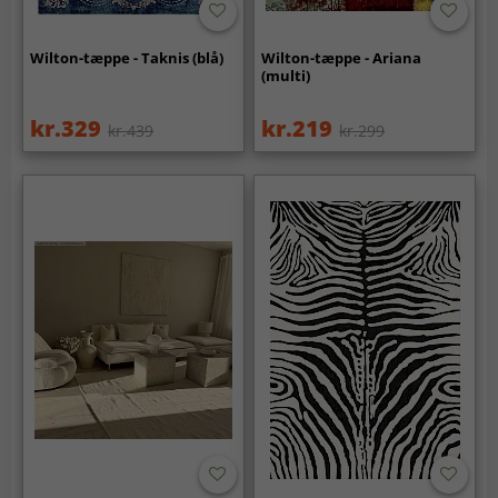
Wilton-tæppe - Taknis (blå)
Wilton-tæppe - Ariana
(multi)
kr.329
kr.219
kr.439
kr.299