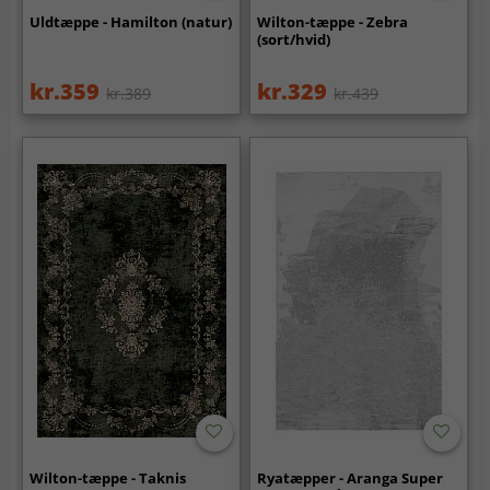
Uldtæppe - Hamilton (natur)
Wilton-tæppe - Zebra
(sort/hvid)
kr.359
kr.329
kr.389
kr.439
Wilton-tæppe - Taknis
Ryatæpper - Aranga Super