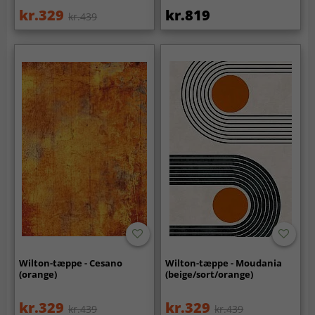
kr.329
kr.819
kr.439
Wilton-tæppe - Cesano
Wilton-tæppe - Moudania
(orange)
(beige/sort/orange)
kr.329
kr.329
kr.439
kr.439