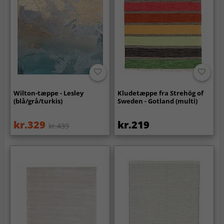
Wilton-tæppe - Lesley
Kludetæppe fra Strehög of
(blå/grå/turkis)
Sweden - Gotland (multi)
kr.329
kr.219
kr.439