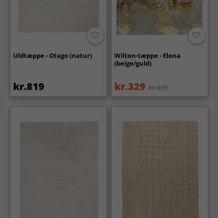
Uldtæppe - Otago (natur)
Wilton-tæppe - Elena
(beige/guld)
kr.819
kr.329
kr.439