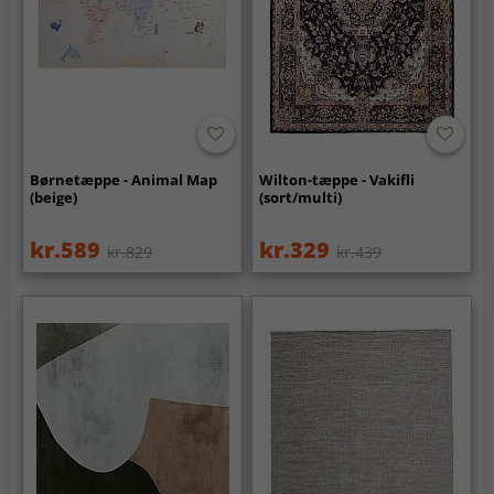
Børnetæppe - Animal Map
Wilton-tæppe - Vakifli
(beige)
(sort/multi)
kr.589
kr.329
kr.829
kr.439