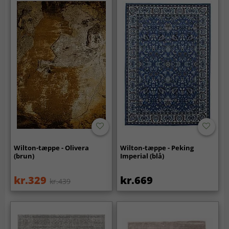
Wilton-tæppe - Olivera
Wilton-tæppe - Peking
(brun)
Imperial (blå)
kr.329
kr.669
kr.439