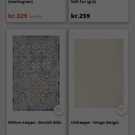
(mørkegrøn)
Soft Fur (grå)
kr.329
kr.259
kr.439
Wilton-tæppe - Denizli (blå)
Uldtæppe - Otago (beige)