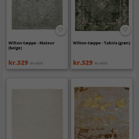
Wilton-tæppe - Mateur
Wilton-tæppe - Taknis (grøn)
(beige)
kr.329
kr.329
kr.439
kr.439