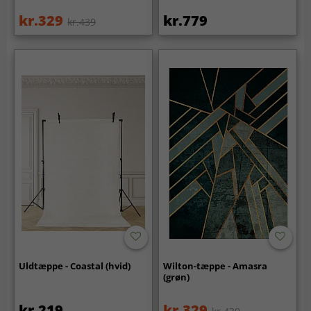
kr.329
kr.779
kr.439
Uldtæppe - Coastal (hvid)
Wilton-tæppe - Amasra
(grøn)
kr.219
kr.329