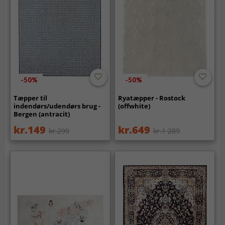
-50%
-50%
Tæpper til
Ryatæpper - Rostock
indendørs/udendørs brug -
(offwhite)
Bergen (antracit)
kr.149
kr.649
kr.299
kr.1 289