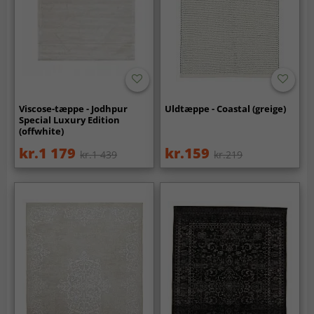
Viscose-tæppe - Jodhpur
Uldtæppe - Coastal (greige)
Special Luxury Edition
(offwhite)
kr.1 179
kr.159
kr.1 439
kr.219