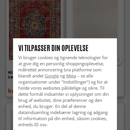
VI TILPASSER DIN OPLEVELSE
Vi bruger cookies og lignende teknologier for
at give dig en personlig shoppingoplevelse,
målrettet annoncering (via platforme som
Wilton-tæppe - Soussi
Ryatæpper - Monti
blandt andet
Google
og
Meta
– se alle
(rød/multi)
(offwhite)
organisationer under "Indstillinger") og for at
holde vores websites pålidelige og sikre. Til
kr.739
kr.629
kr.959
dette formål indsamler vi oplysninger om din
brug af websitet, dine præferencer og den
enhed, du bruger. En del af denne
dataindsamling indebærer lagring og adgang
til information på din enhed, såsom cookies,
enheds-ID osv.