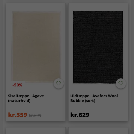
-50%
Sisaltæppe - Agave
Uldtæppe - Avafors Wool
(naturhvid)
Bubble (sort)
kr.359
kr.629
kr.699