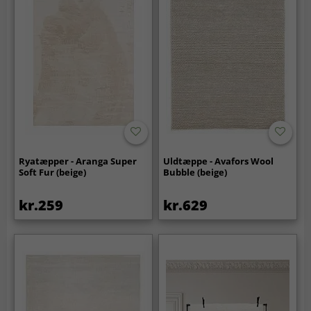
Ryatæpper - Aranga Super
Uldtæppe - Avafors Wool
Soft Fur (beige)
Bubble (beige)
kr.259
kr.629