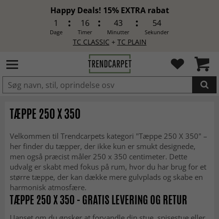
Happy Deals! 15% EXTRA rabat
1
16
43
53
Dage
Timer
Minutter
Sekunder
TC CLASSIC
+
TC PLAIN
LAGT I INDKØBSKURVEN.
TÆPPE 250 X 350
Velkommen til Trendcarpets kategori "Tæppe 250 X 350" –
her finder du tæpper, der ikke kun er smukt designede,
men også præcist måler 250 x 350 centimeter. Dette
udvalg er skabt med fokus på rum, hvor du har brug for et
større tæppe, der kan dække mere gulvplads og skabe en
harmonisk atmosfære.
TÆPPE 250 X 350 - GRATIS LEVERING OG RETUR
Uanset om du ønsker at forvandle din stue, spisestue eller