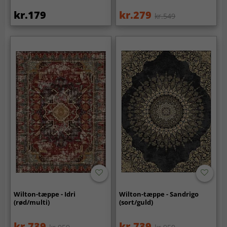
kr.179
kr.279
kr.549
Wilton-tæppe - Idri
Wilton-tæppe - Sandrigo
(rød/multi)
(sort/guld)
kr.739
kr.739