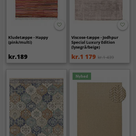
Kludetæppe - Happy
Viscose-tæppe - Jodhpur
(pink/multi)
Special Luxury Edition
(lysegrå/beige)
kr.189
kr.1 179
kr.1 439
Nyhed