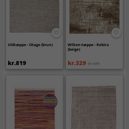
Uldtæppe - Otago (brun)
Wilton-tæppe - Kebira
(beige)
kr.819
kr.329
kr.439