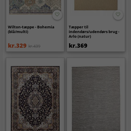
Wilton-tæppe - Bohemia
Tæpper til
(blå/multi)
indendørs/udendørs brug -
Arlo (natur)
kr.329
kr.369
kr.439