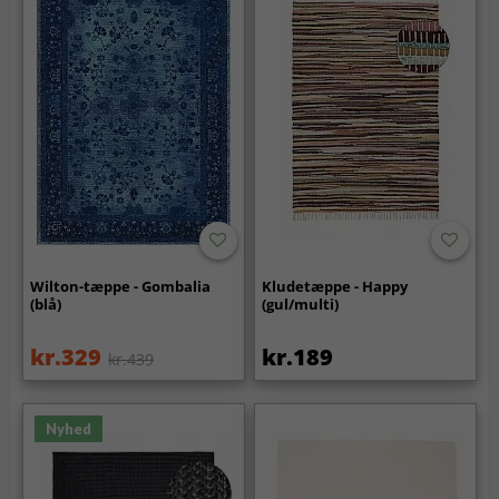
Wilton-tæppe - Gombalia
Kludetæppe - Happy
(blå)
(gul/multi)
kr.329
kr.189
kr.439
Nyhed