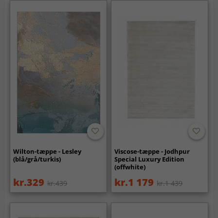
Wilton-tæppe - Lesley
Viscose-tæppe - Jodhpur
(blå/grå/turkis)
Special Luxury Edition
(offwhite)
kr.329
kr.1 179
kr.439
kr.1 439