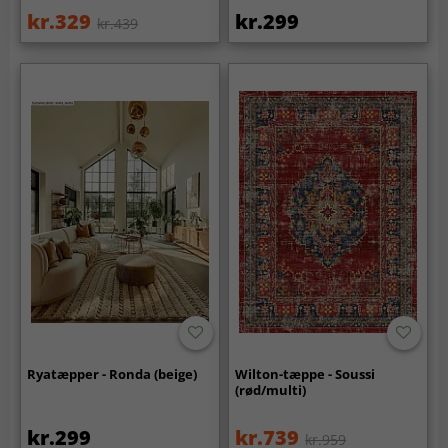
kr.329
kr.299
kr.439
Ryatæpper - Ronda (beige)
Wilton-tæppe - Soussi
(rød/multi)
kr.299
kr.739
kr.959