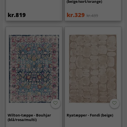
(beige/sort/orange)
kr.819
kr.329
kr.439
Wilton-tæppe - Bouhjar
Ryatæpper - Fondi (beige)
(blå/rosa/multi)