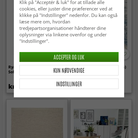
Klik på "Acceptér & luk" for at tillade alle
cookies, eller juster dine præferencer ved at
klikke på "Indstillinger" nedenfor. Du kan også
læse mere om, hvordan
tredjepartsorganisationer håndterer dine
oplysninger via linkene ovenfor og under
"Indstillinger".
ACCEPTER OG LUK
Ryatæpper - Aranga Super
Wilton-tæppe - Kebira (blå)
KUN NØDVENDIGE
Soft Fur (antracit)
INDSTILLINGER
kr.259
kr.329
kr.439