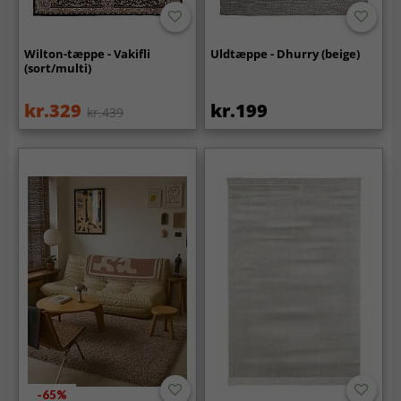
Wilton-tæppe - Vakifli
Uldtæppe - Dhurry (beige)
(sort/multi)
kr.329
kr.199
kr.439
-65%