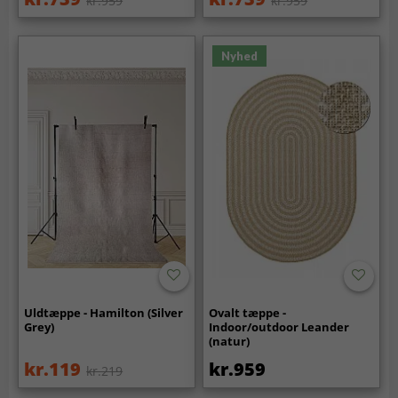
kr.959
kr.959
Nyhed
Uldtæppe - Hamilton (Silver
Ovalt tæppe -
Grey)
Indoor/outdoor Leander
(natur)
kr.119
kr.959
kr.219