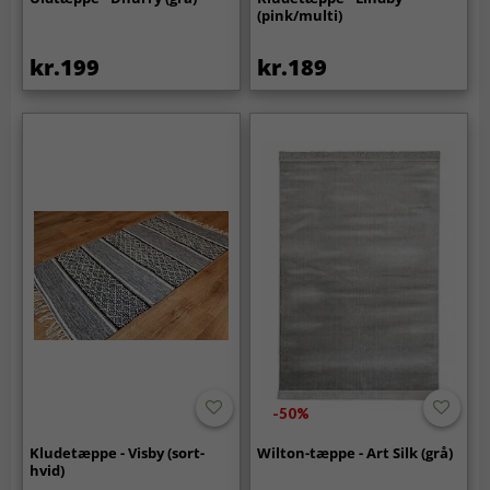
(pink/multi)
kr.199
kr.189
-50%
Kludetæppe - Visby (sort-
Wilton-tæppe - Art Silk (grå)
hvid)