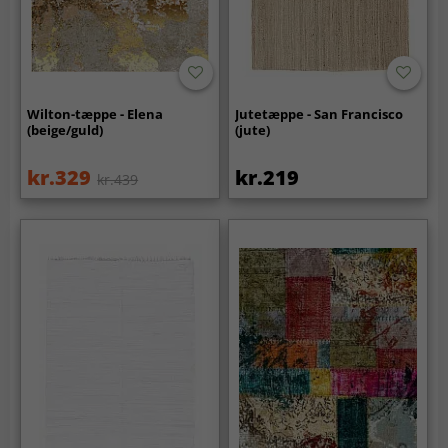
Wilton-tæppe - Elena
Jutetæppe - San Francisco
(beige/guld)
(jute)
kr.329
kr.219
kr.439