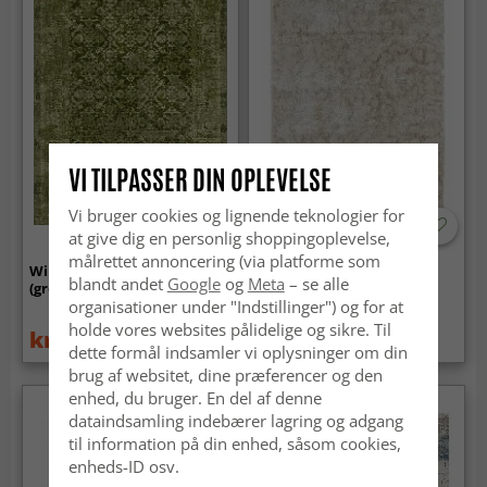
VI TILPASSER DIN OPLEVELSE
Vi bruger cookies og lignende teknologier for
at give dig en personlig shoppingoplevelse,
målrettet annoncering (via platforme som
Wilton-tæppe - Denizli
Ryatæpper - Cosy (beige)
blandt andet
Google
og
Meta
– se alle
(grøn)
organisationer under "Indstillinger") og for at
holde vores websites pålidelige og sikre. Til
kr.329
kr.239
kr.439
dette formål indsamler vi oplysninger om din
brug af websitet, dine præferencer og den
enhed, du bruger. En del af denne
dataindsamling indebærer lagring og adgang
til information på din enhed, såsom cookies,
enheds-ID osv.