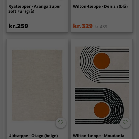
Ryatæpper - Aranga Super
Wilton-tæppe - Denizli (blå)
Soft Fur (grå)
kr.259
kr.329
kr.439
Uldtæppe - Otago (beige)
Wilton-tæppe - Moudania