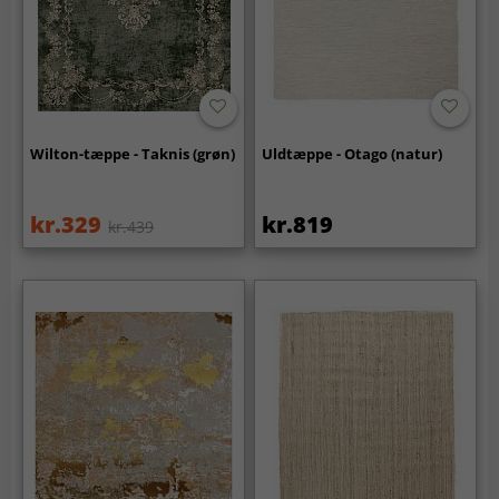
Wilton-tæppe - Taknis (grøn)
Uldtæppe - Otago (natur)
kr.329
kr.819
kr.439