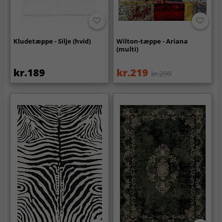
Kludetæppe - Silje (hvid)
Wilton-tæppe - Ariana
(multi)
kr.189
kr.219
kr.299