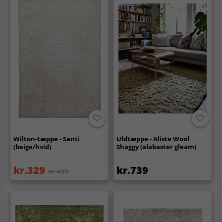
Wilton-tæppe - Santi
Uldtæppe - Aliste Wool
(beige/hvid)
Shaggy (alabaster gleam)
kr.329
kr.739
kr.439