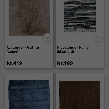
Ryatæpper - Frutillar
Kludetæppe - Home
(taupe)
(blå/multi)
kr.419
kr.189