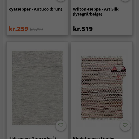
Ryatæpper - Antuco (brun)
Wilton-tæppe - Art Silk
(lysegrå/beige)
kr.259
kr.519
kr.719
Uldtæppe - Dhurry (grå)
Kludetæppe - Lindby