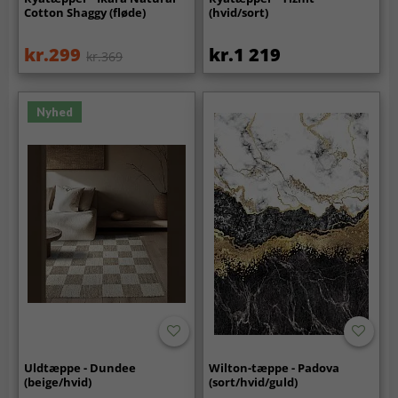
Cotton Shaggy (fløde)
(hvid/sort)
kr.299
kr.1 219
kr.369
Nyhed
Uldtæppe - Dundee
Wilton-tæppe - Padova
(beige/hvid)
(sort/hvid/guld)