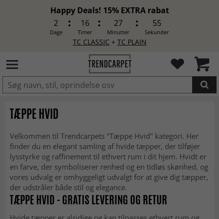
Happy Deals! 15% EXTRA rabat
2
16
27
53
Dage
Timer
Minutter
Sekunder
TC CLASSIC
+
TC PLAIN
LAGT I INDKØBSKURVEN.
TÆPPE HVID
Velkommen til Trendcarpets "Tæppe Hvid" kategori. Her
finder du en elegant samling af hvide tæpper, der tilføjer
lysstyrke og raffinement til ethvert rum i dit hjem. Hvidt er
en farve, der symboliserer renhed og en tidløs skønhed, og
vores udvalg er omhyggeligt udvalgt for at give dig tæpper,
der udstråler både stil og elegance.
TÆPPE HVID - GRATIS LEVERING OG RETUR
Hvide tæpper er alsidige og kan tilpasses ethvert rum og