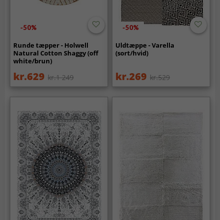
-50%
-50%
Runde tæpper - Holwell
Uldtæppe - Varella
Natural Cotton Shaggy (off
(sort/hvid)
white/brun)
kr.629
kr.269
kr.1 249
kr.529