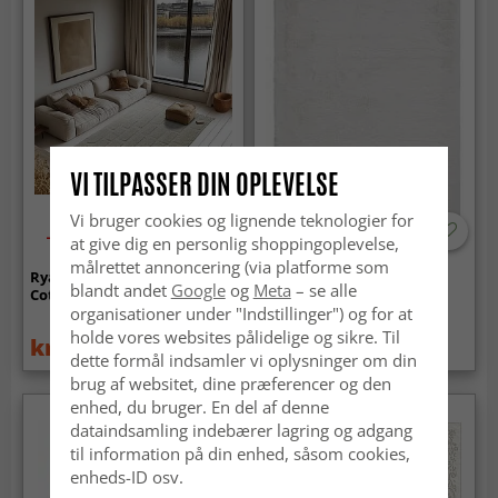
VI TILPASSER DIN OPLEVELSE
Vi bruger cookies og lignende teknologier for
-50%
at give dig en personlig shoppingoplevelse,
målrettet annoncering (via platforme som
Ryatæpper - Cyrus Natural
Ryatæpper - Cloud Super
blandt andet
Google
og
Meta
– se alle
Cotton Shaggy (off-white)
Soft (hvid)
organisationer under "Indstillinger") og for at
holde vores websites pålidelige og sikre. Til
kr.169
kr.299
kr.339
dette formål indsamler vi oplysninger om din
brug af websitet, dine præferencer og den
enhed, du bruger. En del af denne
dataindsamling indebærer lagring og adgang
til information på din enhed, såsom cookies,
enheds-ID osv.