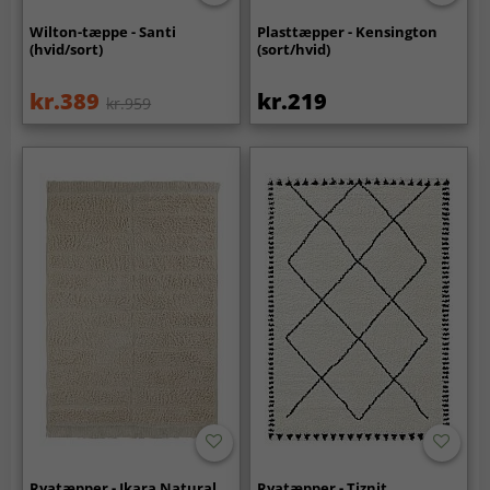
Wilton-tæppe - Santi
Plasttæpper - Kensington
(hvid/sort)
(sort/hvid)
kr.389
kr.219
kr.959
Ryatæpper - Ikara Natural
Ryatæpper - Tiznit