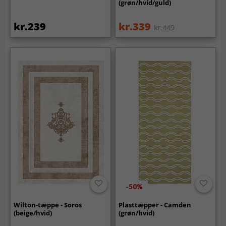
(grøn/hvid/guld)
kr.239
kr.339
kr.449
-50%
Wilton-tæppe - Soros
Plasttæpper - Camden
(beige/hvid)
(grøn/hvid)