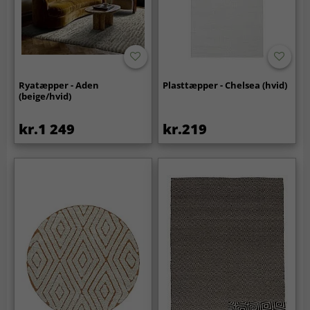
Ryatæpper - Aden
Plasttæpper - Chelsea (hvid)
(beige/hvid)
kr.1 249
kr.219