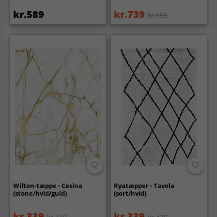
kr.589
kr.739
kr.959
Wilton-tæppe - Cesina
Ryatæpper - Tavola
(stone/hvid/guld)
(sort/hvid)
kr.339
kr.339