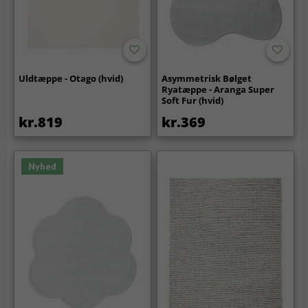
Uldtæppe - Otago (hvid)
Asymmetrisk Bølget
Ryatæppe - Aranga Super
Soft Fur (hvid)
kr.819
kr.369
Nyhed