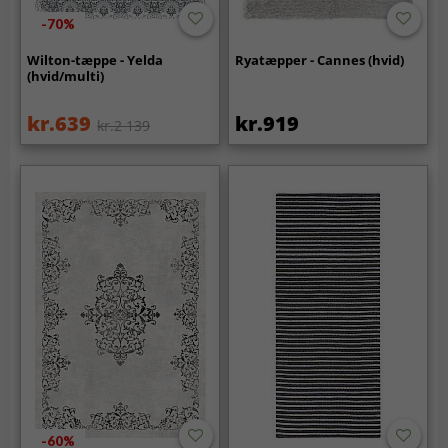
-70%
Wilton-tæppe - Yelda
Ryatæpper - Cannes (hvid)
(hvid/multi)
kr.639
kr.919
kr.2 139
-60%