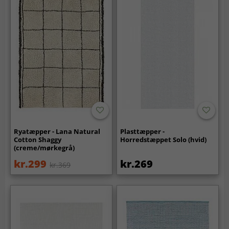
Ryatæpper - Lana Natural
Plasttæpper -
Cotton Shaggy
Horredstæppet Solo (hvid)
(creme/mørkegrå)
kr.299
kr.269
kr.369