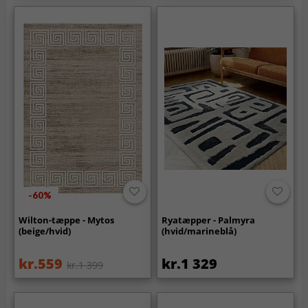
-60%
Wilton-tæppe - Mytos
Ryatæpper - Palmyra
(beige/hvid)
(hvid/marineblå)
kr.559
kr.1 329
kr.1 399