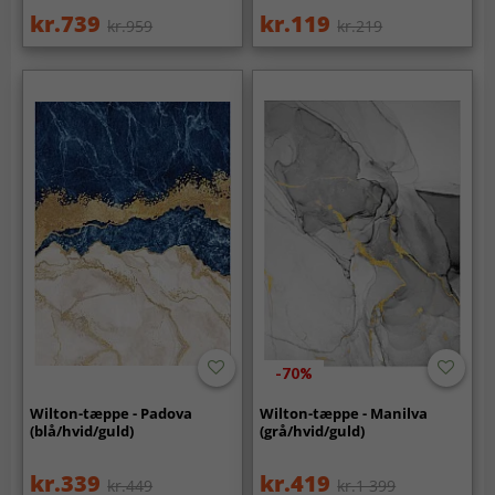
kr.739
kr.119
kr.959
kr.219
-70%
Wilton-tæppe - Padova
Wilton-tæppe - Manilva
(blå/hvid/guld)
(grå/hvid/guld)
kr.339
kr.419
kr.449
kr.1 399