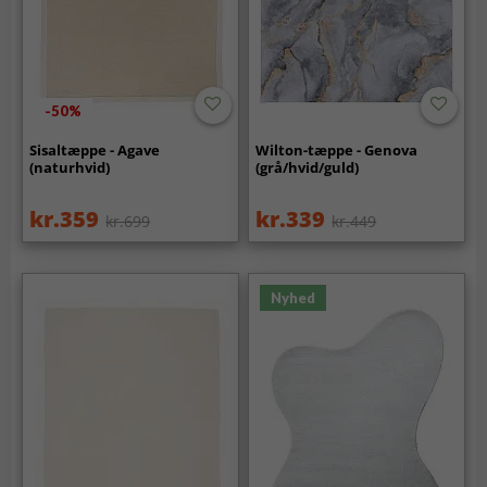
-50%
Sisaltæppe - Agave
Wilton-tæppe - Genova
(naturhvid)
(grå/hvid/guld)
kr.359
kr.339
kr.699
kr.449
Nyhed