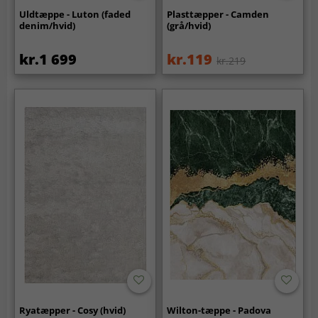
Uldtæppe - Luton (faded
Plasttæpper - Camden
denim/hvid)
(grå/hvid)
kr.1 699
kr.119
kr.219
Ryatæpper - Cosy (hvid)
Wilton-tæppe - Padova