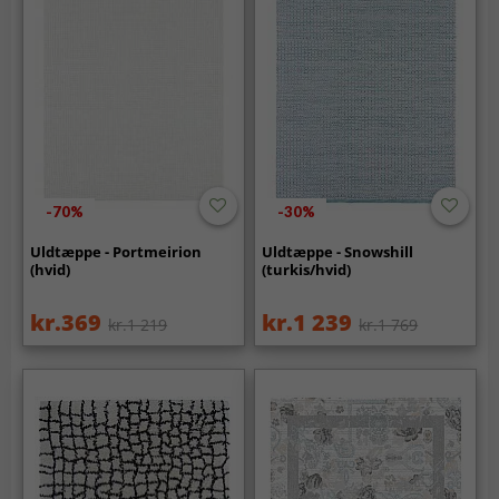
-70%
-30%
Uldtæppe - Portmeirion
Uldtæppe - Snowshill
(hvid)
(turkis/hvid)
kr.369
kr.1 239
kr.1 219
kr.1 769