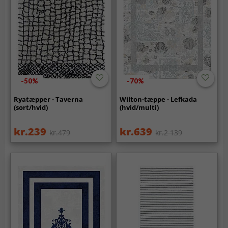
-50%
-70%
Ryatæpper - Taverna
Wilton-tæppe - Lefkada
(sort/hvid)
(hvid/multi)
kr.239
kr.639
kr.479
kr.2 139