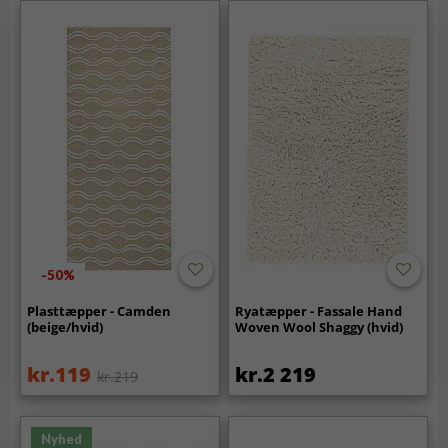
-50%
Plasttæpper - Camden
Ryatæpper - Fassale Hand
(beige/hvid)
Woven Wool Shaggy (hvid)
kr.119
kr.2 219
kr.219
Nyhed