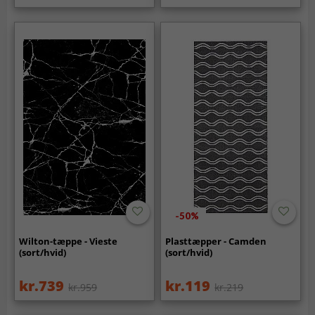
-50%
Wilton-tæppe - Vieste
Plasttæpper - Camden
(sort/hvid)
(sort/hvid)
kr.739
kr.119
kr.959
kr.219