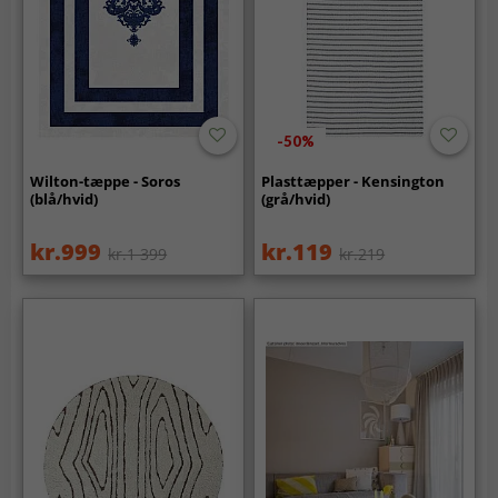
-50%
Wilton-tæppe - Soros
Plasttæpper - Kensington
(blå/hvid)
(grå/hvid)
kr.999
kr.119
kr.1 399
kr.219