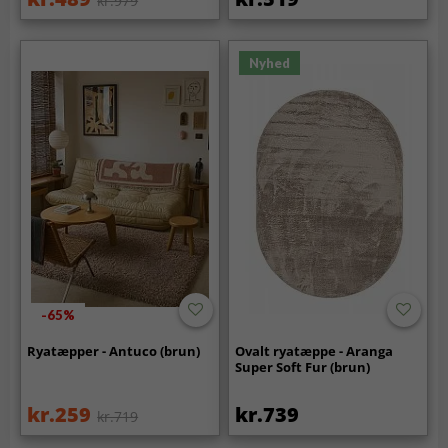
kr.979
Nyhed
-65%
Ryatæpper - Antuco (brun)
Ovalt ryatæppe - Aranga
Super Soft Fur (brun)
kr.259
kr.739
kr.719