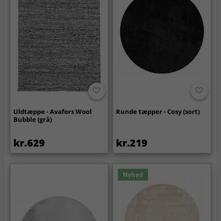
Uldtæppe - Avafors Wool
Runde tæpper - Cosy (sort)
Bubble (grå)
kr.629
kr.219
Nyhed