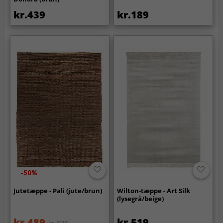
kr.439
kr.189
-50%
Jutetæppe - Pali (jute/brun)
Wilton-tæppe - Art Silk
(lysegrå/beige)
kr.489
kr.519