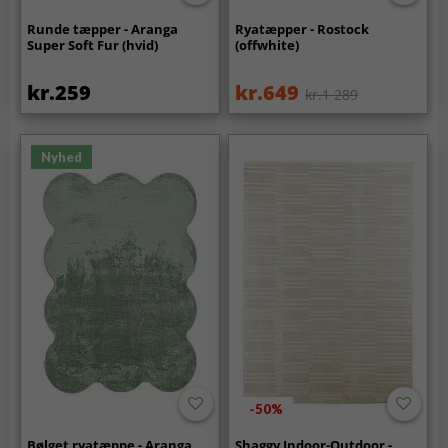
Runde tæpper - Aranga
Ryatæpper - Rostock
Super Soft Fur (hvid)
(offwhite)
kr.259
kr.649
kr.1 289
Nyhed
-50%
Bølget ryatæppe - Aranga
Shaggy Indoor-Outdoor -