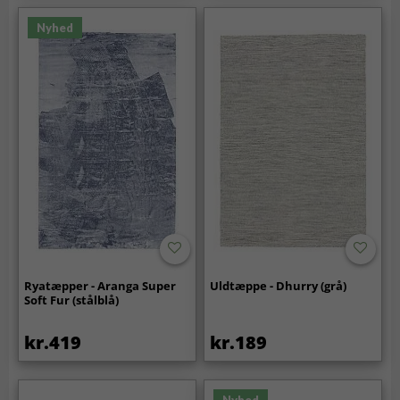
Nyhed
Ryatæpper - Aranga Super
Uldtæppe - Dhurry (grå)
Soft Fur (stålblå)
kr.419
kr.189
Nyhed