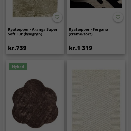
Ryatæpper - Aranga Super
Ryatæpper - Fergana
Soft Fur (lysegrøn)
(creme/sort)
kr.739
kr.1 319
Nyhed