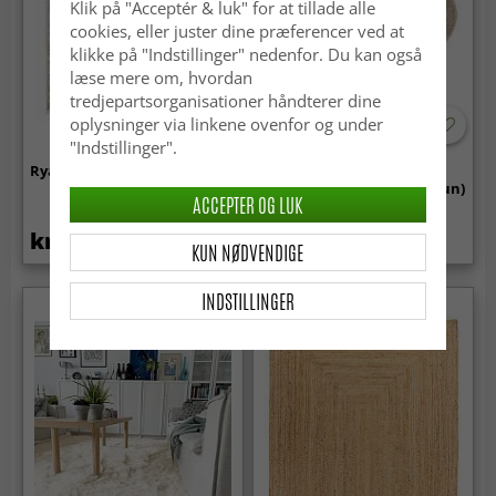
Klik på "Acceptér & luk" for at tillade alle
cookies, eller juster dine præferencer ved at
klikke på "Indstillinger" nedenfor. Du kan også
læse mere om, hvordan
tredjepartsorganisationer håndterer dine
oplysninger via linkene ovenfor og under
"Indstillinger".
Ryatæpper - Cosy (beige)
Rundt Bølget Tæppe -
Aranga Super Soft Fur (brun)
ACCEPTER OG LUK
kr.239
kr.219
KUN NØDVENDIGE
INDSTILLINGER