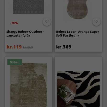
-70%
Shaggy Indoor-Outdoor -
Bølget Løber - Aranga Super
Lancaster (grå)
Soft Fur (brun)
kr.119
kr.369
kr.369
Nyhed