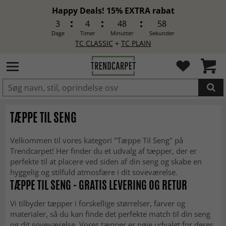
Happy Deals! 15% EXTRA rabat
3
4
48
56
Dage
Timer
Minutter
Sekunder
TC CLASSIC
+
TC PLAIN
LAGT I INDKØBSKURVEN.
TÆPPE TIL SENG
Velkommen til vores kategori "Tæppe Til Seng" på
Trendcarpet! Her finder du et udvalg af tæpper, der er
perfekte til at placere ved siden af din seng og skabe en
hyggelig og stilfuld atmosfære i dit soveværelse.
TÆPPE TIL SENG - GRATIS LEVERING OG RETUR
Vi tilbyder tæpper i forskellige størrelser, farver og
materialer, så du kan finde det perfekte match til din seng
og dit soveværelse. Vores tæpper er nøje udvalgt for deres