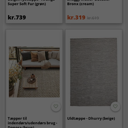
Super Soft Fur (grøn)
Bronx (cream)
kr.739
kr.319
kr.619
Tæpper til
Uldtæppe - Dhurry (beige)
indendørs/udendørs brug -
Donora (brun)