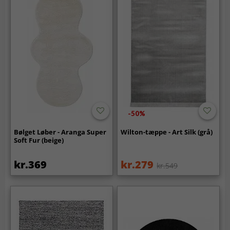
-50%
Bølget Løber - Aranga Super
Wilton-tæppe - Art Silk (grå)
Soft Fur (beige)
kr.369
kr.279
kr.549