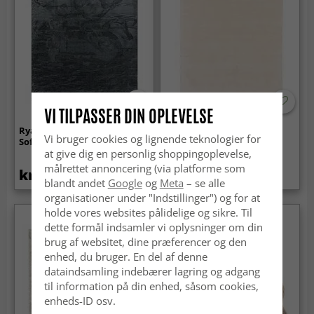
VI TILPASSER DIN OPLEVELSE
Ryatæpper - Aranga Super
Uldtæppe - Ella (creme)
Vi bruger cookies og lignende teknologier for
Soft Fur (antracit)
at give dig en personlig shoppingoplevelse,
målrettet annoncering (via platforme som
kr.259
kr.329
blandt andet
Google
og
Meta
– se alle
organisationer under "Indstillinger") og for at
holde vores websites pålidelige og sikre. Til
Nyhed
dette formål indsamler vi oplysninger om din
brug af websitet, dine præferencer og den
enhed, du bruger. En del af denne
dataindsamling indebærer lagring og adgang
til information på din enhed, såsom cookies,
enheds-ID osv.