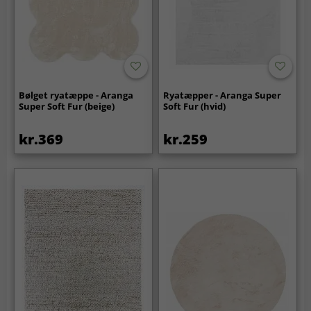
Bølget ryatæppe - Aranga
Ryatæpper - Aranga Super
Super Soft Fur (beige)
Soft Fur (hvid)
kr.369
kr.259