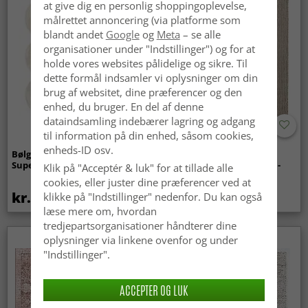
at give dig en personlig shoppingoplevelse,
målrettet annoncering (via platforme som
blandt andet
Google
og
Meta
– se alle
organisationer under "Indstillinger") og for at
holde vores websites pålidelige og sikre. Til
dette formål indsamler vi oplysninger om din
brug af websitet, dine præferencer og den
enhed, du bruger. En del af denne
dataindsamling indebærer lagring og adgang
til information på din enhed, såsom cookies,
enheds-ID osv.
Bølget ryatæppe - Aranga
Tæpper til
Super Soft Fur (beige)
indendørs/udendørs brug -
Klik på "Acceptér & luk" for at tillade alle
Arlo (beige)
cookies, eller juster dine præferencer ved at
kr.369
kr.449
klikke på "Indstillinger" nedenfor. Du kan også
læse mere om, hvordan
tredjepartsorganisationer håndterer dine
oplysninger via linkene ovenfor og under
"Indstillinger".
ACCEPTER OG LUK