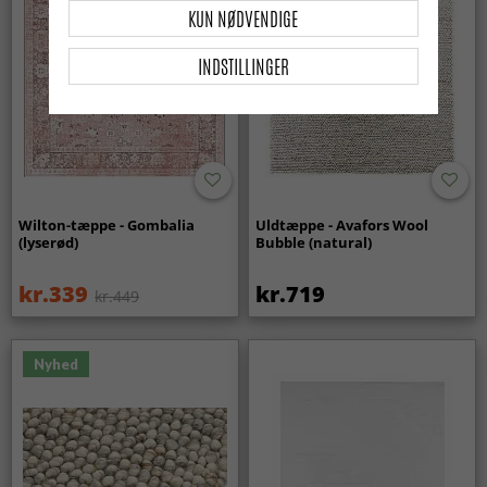
KUN NØDVENDIGE
INDSTILLINGER
Wilton-tæppe - Gombalia
Uldtæppe - Avafors Wool
(lyserød)
Bubble (natural)
kr.339
kr.719
kr.449
Nyhed