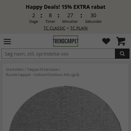
Happy Deals! 15% EXTRA rabat
2
8
27
30
Dage
Timer
Minutter
Sekunder
TC CLASSIC
+
TC PLAIN
LAGT I INDKØBSKURVEN.
Startsiden
/
Tæppe til terrasse
/
Runde tæpper - Indoor/Outdoor Arlo (grå)