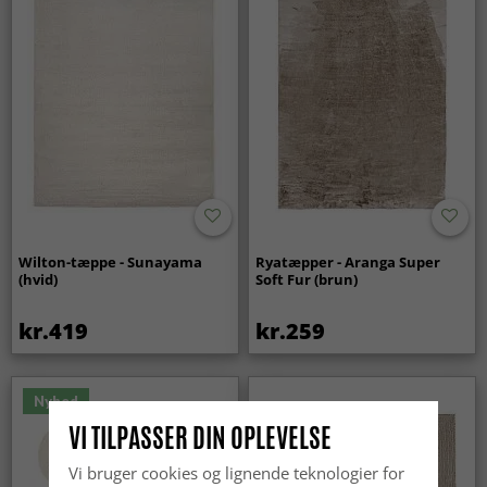
Wilton-tæppe - Sunayama
Ryatæpper - Aranga Super
(hvid)
Soft Fur (brun)
kr.419
kr.259
Nyhed
VI TILPASSER DIN OPLEVELSE
Vi bruger cookies og lignende teknologier for