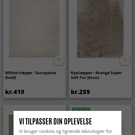
Wilton-tæppe - Sunayama
Ryatæpper - Aranga Super
(hvid)
Soft Fur (brun)
kr.419
kr.259
Nyhed
VI TILPASSER DIN OPLEVELSE
Vi bruger cookies og lignende teknologier for