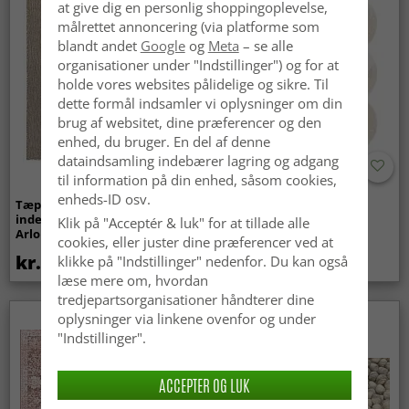
at give dig en personlig shoppingoplevelse,
målrettet annoncering (via platforme som
blandt andet
Google
og
Meta
– se alle
organisationer under "Indstillinger") og for at
holde vores websites pålidelige og sikre. Til
dette formål indsamler vi oplysninger om din
brug af websitet, dine præferencer og den
enhed, du bruger. En del af denne
dataindsamling indebærer lagring og adgang
til information på din enhed, såsom cookies,
enheds-ID osv.
Tæpper til
Bølget ryatæppe - Aranga
indendørs/udendørs brug -
Super Soft Fur (beige)
Klik på "Acceptér & luk" for at tillade alle
Arlo (beige)
cookies, eller juster dine præferencer ved at
kr.439
kr.369
klikke på "Indstillinger" nedenfor. Du kan også
læse mere om, hvordan
tredjepartsorganisationer håndterer dine
oplysninger via linkene ovenfor og under
Nyhed
"Indstillinger".
ACCEPTER OG LUK