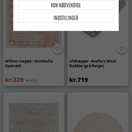
KUN NØDVENDIGE
INDSTILLINGER
Wilton-tæppe - Gombalia
Uldtæppe - Avafors Wool
(lyserød)
Bubble (grå/beige)
kr.329
kr.719
kr.439