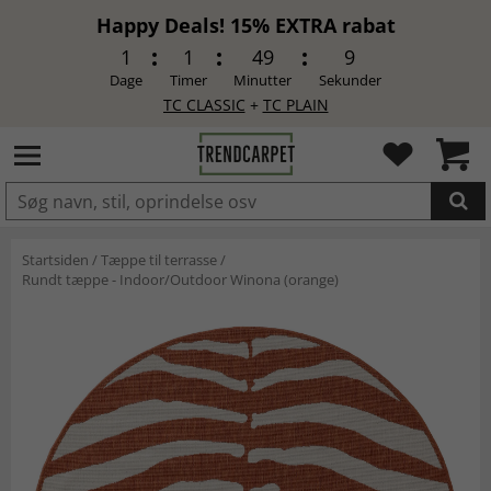
Happy Deals! 15% EXTRA rabat
1
1
49
8
Dage
Timer
Minutter
Sekunder
TC CLASSIC
+
TC PLAIN
LAGT I INDKØBSKURVEN.
Startsiden
/
Tæppe til terrasse
/
Rundt tæppe - Indoor/Outdoor Winona (orange)