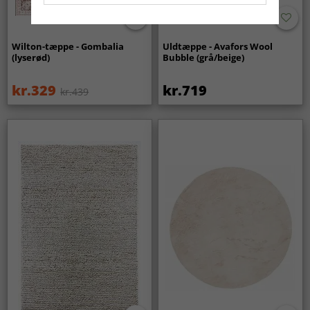
Wilton-tæppe - Gombalia
Uldtæppe - Avafors Wool
(lyserød)
Bubble (grå/beige)
kr.329
kr.719
kr.439