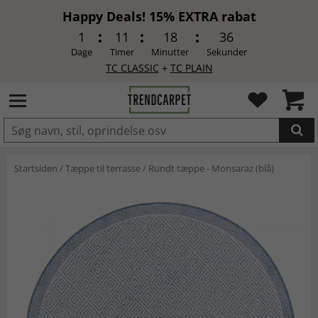
Happy Deals! 15% EXTRA rabat
1
11
18
35
Dage
Timer
Minutter
Sekunder
TC CLASSIC
+
TC PLAIN
LAGT I INDKØBSKURVEN.
Startsiden
/
Tæppe til terrasse
/
Rundt tæppe - Monsaraz (blå)