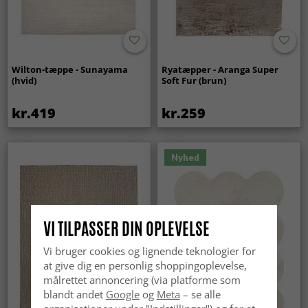
Wilton-tæppe - Sunayama
Ryatæpper - Aranga Super
(hvid)
Soft Fur (brun)
kr.419
kr.259
Nyhed
VI TILPASSER DIN OPLEVELSE
Vi bruger cookies og lignende teknologier for
at give dig en personlig shoppingoplevelse,
målrettet annoncering (via platforme som
blandt andet
Google
og
Meta
– se alle