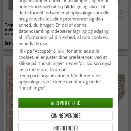
organisationer under "Indstillinger") og for at
holde vores websites pålidelige og sikre. Til
dette formål indsamler vi oplysninger om din
brug af websitet, dine præferencer og den
Tæpper til
Bølget ryatæppe - Aranga
enhed, du bruger. En del af denne
indendørs/udendørs brug -
Super Soft Fur (beige)
dataindsamling indebærer lagring og adgang
Arlo (beige)
til information på din enhed, såsom cookies,
kr.439
kr.369
enheds-ID osv.
Klik på "Acceptér & luk" for at tillade alle
cookies, eller juster dine præferencer ved at
Nyhed
klikke på "Indstillinger" nedenfor. Du kan også
læse mere om, hvordan
tredjepartsorganisationer håndterer dine
oplysninger via linkene ovenfor og under
"Indstillinger".
ACCEPTER OG LUK
KUN NØDVENDIGE
INDSTILLINGER