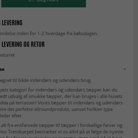
 LEVERING
fsendelse inden for 1-2 hverdage fra købsdagen.
 LEVERING OG RETUR
eturret
se
egnet til både indendørs og udendørs brug.
rpets kategori for indendørs og udendørs tæpper kan du
redt udvalg af smukke tæpper, der kan bruges i alle husets
dda på terrassen! Vores tæpper til indendørs og udendørs
ære det perfekte allroundprodukt, uanset hvilken type
eder efter.
r alt fra ensfarvede tæpper til tæpper i forskellige farver og
os Trendcarpet bestræber vi os altid på at følge de nyeste