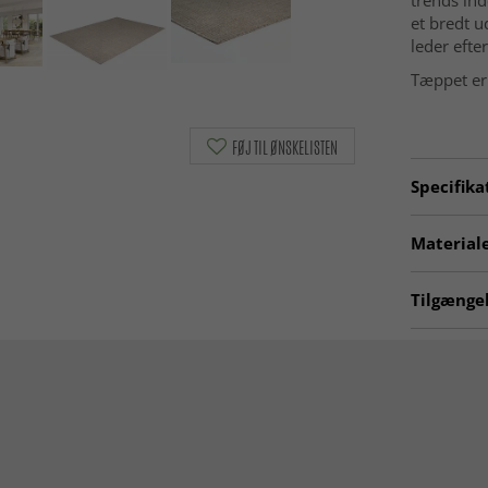
trends ind
et bredt u
leder efte
Tæppet er 
FØJ TIL ØNSKELISTEN
Specifika
Artno:
20
Materiale
Fremstilli
Tilgængel
Oprindels
Tæpper til
Materiale
Tæpper 2
Tæpper lø
Tæpper 2