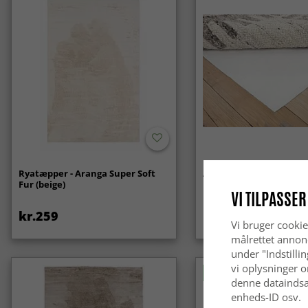
Ryatæpper - Aranga Super Soft
Anti-slip/Skridsikker
Fur (beige)
VI TILPASSER
kr.259
kr.119
Vi bruger cookie
målrettet annon
under "Indstilli
vi oplysninger o
Nyhed
denne dataindsa
enheds-ID osv.