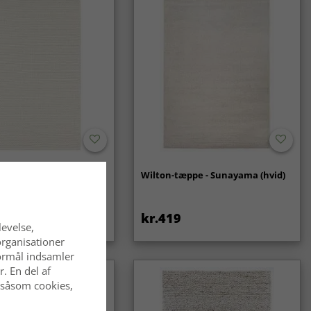
- Coastal (creme)
Wilton-tæppe - Sunayama (hvid)
kr.419
levelse,
organisationer
 formål indsamler
. En del af
 såsom cookies,