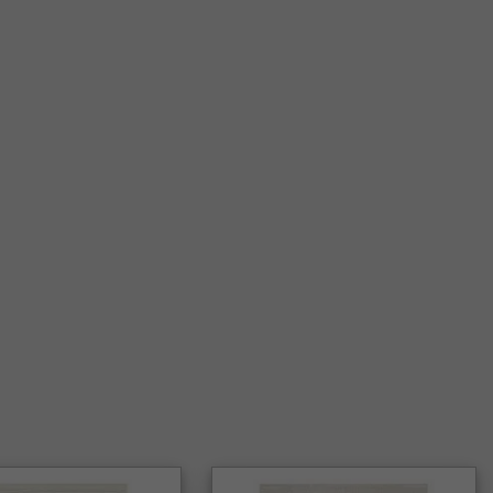
 TÆPPER
Rektangulære Tæpper
PER