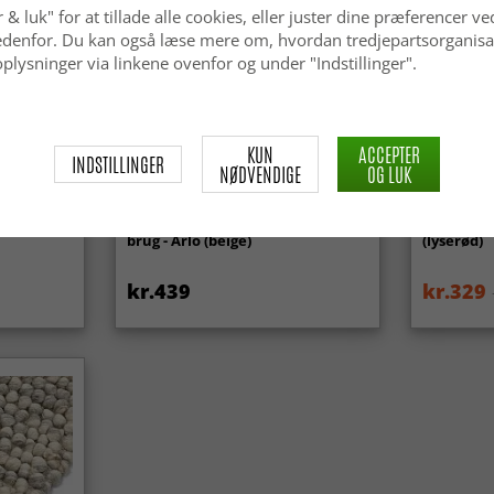
 & luk" for at tillade alle cookies, eller juster dine præferencer ve
 nedenfor. Du kan også læse mere om, hvordan tredjepartsorganisa
plysninger via linkene ovenfor og under "Indstillinger".
KUN
ACCEPTER
INDSTILLINGER
NØDVENDIGE
OG LUK
ga Super
Tæpper til indendørs/udendørs
Wilton-tæ
brug - Arlo (beige)
(lyserød)
kr.439
kr.329