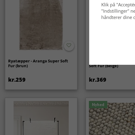
Klik på "Acceptér
"Indstillinger"
håndterer dine o
Ryatæpper - Aranga Super Soft
Bølget ryatæppe - Aran
Fur (brun)
Soft Fur (beige)
kr.259
kr.369
Nyhed