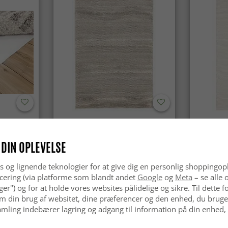
Uldtæppe - Avafors Wool Bubble
Uldtæppe 
(beige)
 DIN OPLEVELSE
kr.629
kr.629
s og lignende teknologier for at give dig en personlig shoppingop
cering (via platforme som blandt andet
Google
og
Meta
– se alle 
nger") og for at holde vores websites pålidelige og sikre. Til dette
m din brug af websitet, dine præferencer og den enhed, du bruger
mling indebærer lagring og adgang til information på din enhed,