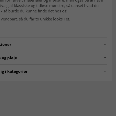
en for farver, materialer og mønstre, men også på at have
dvalg af klassiske og tidløse mønstre, så uanset hvad du
r - så burde du kunne finde det hos os!
vendbart, så du får to unikke looks i ét.
tioner
5595-10610.LINEN.80x200
 og pleje
ng:
Maskinknyttet.
ig i kategorier
e:
Belgien.
 stuen
Beige tæpper
:
100% Polypropylen.
00 x 300 cm
Tæpper 160x230 cm
bere
Udendørs tæpper
40 x 340 cm
Tæpper 80 x 300 cm