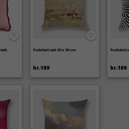
rød)
Pudebetræk 50 x 50 cm
Pudebetræ
kr.189
kr.189