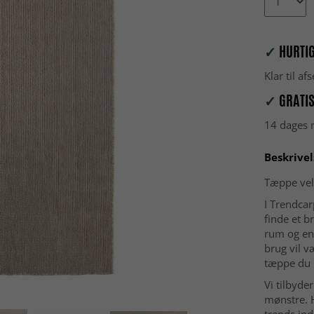
✓
HURTIG
Klar til a
✓
GRATIS
14 dages r
Beskrivel
Tæppe vel
I Trendca
finde et b
rum og en
brug vil v
tæppe du l
Vi tilbyde
mønstre. H