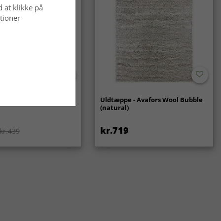
d at klikke på
tioner
ppe - Gombalia
Uldtæppe - Avafors Wool Bubble
(natural)
kr.719
kr.439