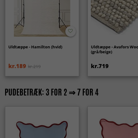
Uldtæppe - Hamilton (hvid)
Uldtæppe - Avafors Woo
(grå/beige)
kr.189
kr.719
kr.219
PUDEBETRÆK: 3 FOR 2 ⇒ 7 FOR 4