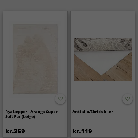
Ryatæpper - Aranga Super
Anti-slip/Skridsikker
Soft Fur (beige)
kr.259
kr.119