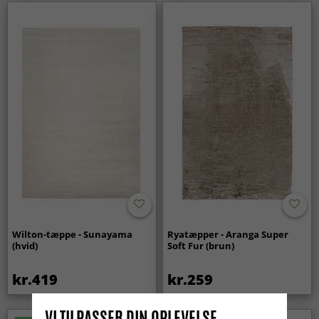
Wilton-tæppe - Sunayama
Ryatæpper - Aranga Super
(hvid)
Soft Fur (brun)
kr.419
kr.259
VI TILPASSER DIN OPLEVELSE