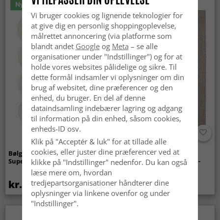
Nyhed
Vi bruger cookies og lignende teknologier for
at give dig en personlig shoppingoplevelse,
målrettet annoncering (via platforme som
blandt andet
Google
og
Meta
– se alle
organisationer under "Indstillinger") og for at
holde vores websites pålidelige og sikre. Til
dette formål indsamler vi oplysninger om din
brug af websitet, dine præferencer og den
enhed, du bruger. En del af denne
dataindsamling indebærer lagring og adgang
til information på din enhed, såsom cookies,
enheds-ID osv.
Klik på "Acceptér & luk" for at tillade alle
cookies, eller juster dine præferencer ved at
Bølget ryatæppe - Aranga
Tæpper til
Super Soft Fur (beige)
indendørs/udendørs brug -
klikke på "Indstillinger" nedenfor. Du kan også
Arlo (beige)
læse mere om, hvordan
kr.369
kr.449
tredjepartsorganisationer håndterer dine
oplysninger via linkene ovenfor og under
"Indstillinger".