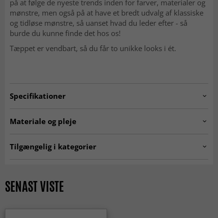
på at følge de nyeste trends inden for farver, materialer og
mønstre, men også på at have et bredt udvalg af klassiske
og tidløse mønstre, så uanset hvad du leder efter - så
burde du kunne finde det hos os!
Tæppet er vendbart, så du får to unikke looks i ét.
Specifikationer
Artno:
205392-10710.OCHRE.160X230
Materiale og pleje
Fremstilling:
Maskinknyttet.
Tilgængelig i kategorier
Oprindelse:
Belgien.
Tæpper til stuen
Gule tæpper
Materiale:
100% Polypropylen.
Tæpper 200 x 300 cm
Tæpper 160x230 cm
SENAST VISTE
Udendørs tæpper
Rektangulære Tæpper
KLASSISKE TÆPPER
ALLE TÆPPER