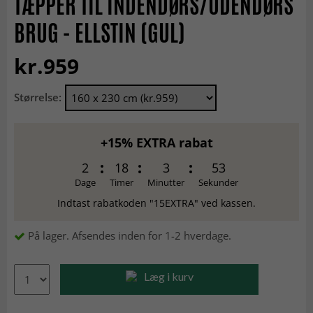
TÆPPER TIL INDENDØRS/UDENDØRS
BRUG - ELLSTIN (GUL)
kr.959
Størrelse:
+15% EXTRA rabat
2
18
3
52
Dage
Timer
Minutter
Sekunder
Indtast rabatkoden "15EXTRA" ved kassen.
På lager. Afsendes inden for 1-2 hverdage.
Læg i kurv