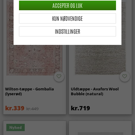
ACCEPTER OG LUK
KUN NØDVENDIGE
INDSTILLINGER
Wilton-tæppe - Gombalia
Uldtæppe - Avafors Wool
(lyserød)
Bubble (natural)
kr.339
kr.719
kr.449
Nyhed