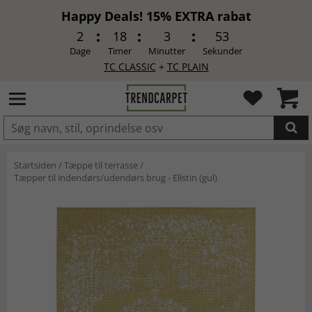
Happy Deals! 15% EXTRA rabat
2
18
3
52
Dage
Timer
Minutter
Sekunder
TC CLASSIC
+
TC PLAIN
LAGT I INDKØBSKURVEN.
Startsiden
/
Tæppe til terrasse
/
Tæpper til indendørs/udendørs brug - Ellstin (gul)