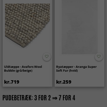
Uldtæppe - Avafors Wool
Ryatæpper - Aranga Super
Bubble (grå/beige)
Soft Fur (hvid)
kr.719
kr.259
PUDEBETRÆK: 3 FOR 2 ⇒ 7 FOR 4