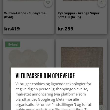
Wilton-tæppe - Sunayama
Ryatæpper - Aranga Super
(hvid)
Soft Fur (brun)
kr.419
kr.259
Nyhed
VI TILPASSER DIN OPLEVELSE
Vi bruger cookies og lignende teknologier for
at give dig en personlig shoppingoplevelse,
målrettet annoncering (via platforme som
blandt andet
Google
og
Meta
– se alle
organisationer under "Indstillinger") og for at
holde vores websites pålidelige og sikre. Til