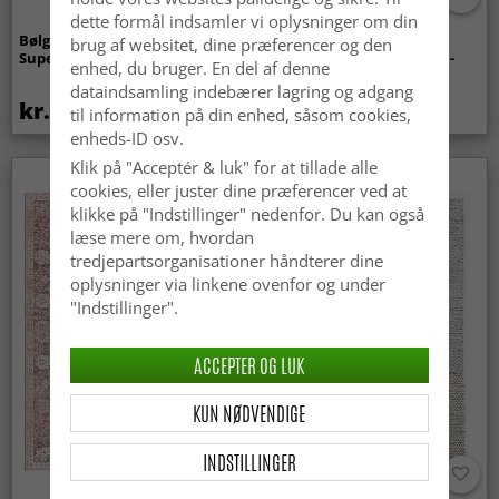
dette formål indsamler vi oplysninger om din
Bølget ryatæppe - Aranga
Tæpper til
brug af websitet, dine præferencer og den
Super Soft Fur (beige)
indendørs/udendørs brug -
enhed, du bruger. En del af denne
Arlo (beige)
dataindsamling indebærer lagring og adgang
kr.369
kr.439
til information på din enhed, såsom cookies,
enheds-ID osv.
Klik på "Acceptér & luk" for at tillade alle
cookies, eller juster dine præferencer ved at
klikke på "Indstillinger" nedenfor. Du kan også
læse mere om, hvordan
tredjepartsorganisationer håndterer dine
oplysninger via linkene ovenfor og under
"Indstillinger".
ACCEPTER OG LUK
KUN NØDVENDIGE
INDSTILLINGER