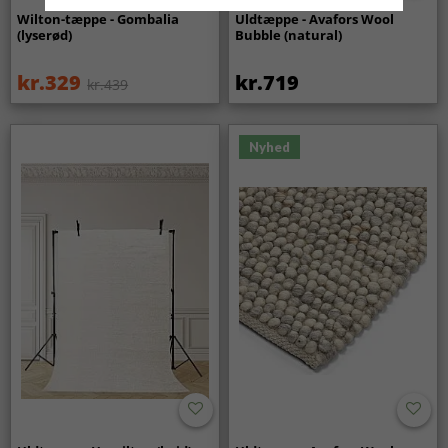
Wilton-tæppe - Gombalia
Uldtæppe - Avafors Wool
(lyserød)
Bubble (natural)
kr.329
kr.719
kr.439
Nyhed