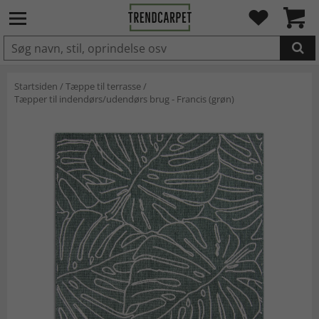
LAGT I INDKØBSKURVEN.
Startsiden
/
Tæppe til terrasse
/
Tæpper til indendørs/udendørs brug - Francis (grøn)