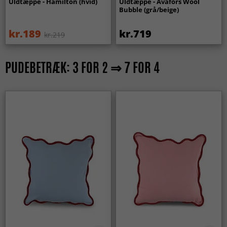
Uldtæppe - Hamilton (hvid)
Uldtæppe - Avafors Wool
Bubble (grå/beige)
kr.189
kr.719
kr.219
PUDEBETRÆK: 3 FOR 2 ⇒ 7 FOR 4