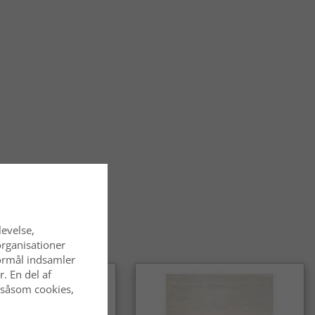
levelse,
organisationer
 formål indsamler
. En del af
 såsom cookies,