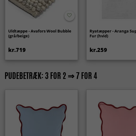
Uldtæppe - Avafors Wool Bubble
Ryatæpper - Aranga Sup
(grå/beige)
Fur (hvid)
kr.719
kr.259
PUDEBETRÆK: 3 FOR 2 ⇒ 7 FOR 4