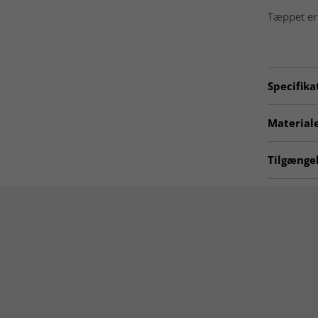
Tæppet er 
Specifika
Artno:
20
Materiale
Fremstilli
Tilgængel
Oprindels
Tæpper til
Materiale
Tæpper 2
Udendørs
MODERNE
ALLE TÆP