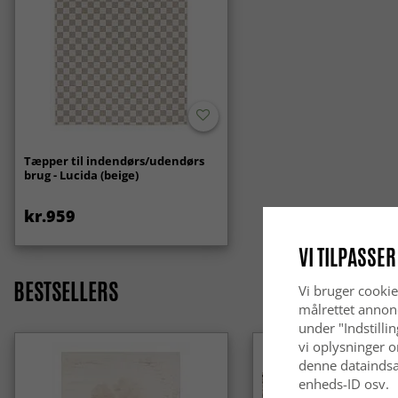
Tæpper til indendørs/udendørs
brug - Lucida (beige)
kr.959
VI TILPASSER
BESTSELLERS
Vi bruger cookie
målrettet annon
under "Indstilli
vi oplysninger o
denne dataindsa
enheds-ID osv.