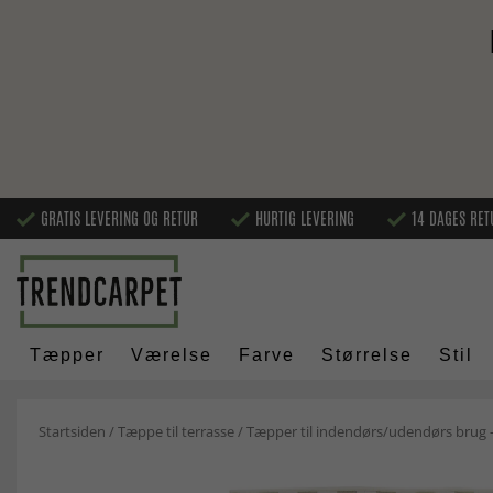
GRATIS LEVERING OG RETUR
HURTIG LEVERING
14 DAGES RET
Tæpper
Værelse
Farve
Størrelse
Stil
Startsiden
/
Tæppe til terrasse
/
Tæpper til indendørs/udendørs brug -