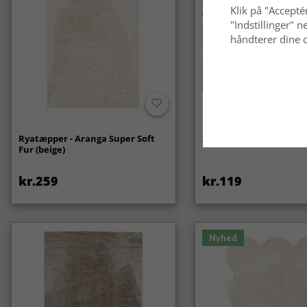
Klik på "Acceptér
"Indstillinger"
håndterer dine o
Ryatæpper - Aranga Super Soft
Anti-slip/Skridsikker
Fur (beige)
kr.259
kr.119
Nyhed