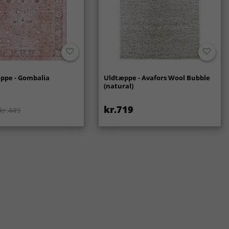
ppe - Gombalia
Uldtæppe - Avafors Wool Bubble
(natural)
kr.719
kr.449