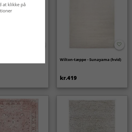
d at klikke på
tioner
- Coastal (creme)
Wilton-tæppe - Sunayama (hvid)
kr.419