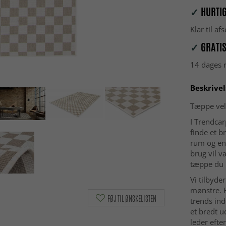
✓
HURTIG
Klar til a
✓
GRATIS
14 dages r
Beskrivel
Tæppe vel
I Trendca
finde et b
rum og en
brug vil v
tæppe du l
Vi tilbyde
mønstre. H
FØJ TIL ØNSKELISTEN
trends ind
et bredt u
leder efte