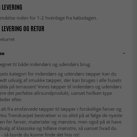
 LEVERING
fsendelse inden for 1-2 hverdage fra købsdagen.
 LEVERING OG RETUR
eturret
se
egnet til både indendørs og udendørs brug.
rpets kategori for indendørs og udendørs tæpper kan du
redt udvalg af smukke tæpper, der kan bruges i alle husets
dda på terrassen! Vores tæpper til indendørs og udendørs
ære det perfekte allroundprodukt, uanset hvilken type
eder efter.
r alt fra ensfarvede tæpper til tæpper i forskellige farver og
os Trendcarpet bestræber vi os altid på at følge de nyeste
en for farver, materialer og mønstre, men også på at have
dvalg af klassiske og tidløse mønstre, så uanset hvad du
r - så burde du kunne finde det hos os!