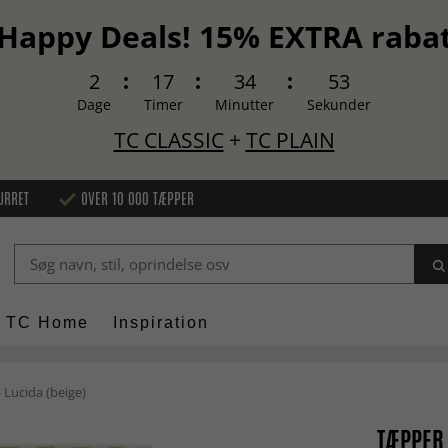
Happy Deals! 15% EXTRA raba
2
17
34
52
Dage
Timer
Minutter
Sekunder
TC CLASSIC
+
TC PLAIN
URRET
OVER 10 000 TÆPPER
TC Home
Inspiration
 Lucida (beige)
TÆPPER 