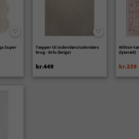
ga Super
Tæpper til indendørs/udendørs
Wilton-tæ
brug - Arlo (beige)
(lyserød)
kr.449
kr.339