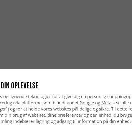
 DIN OPLEVELSE
s og lignende teknologier for at give dig en personlig shoppingop
cering (via platforme som blandt andet
Google
og
Meta
– se alle 
nger") og for at holde vores websites pålidelige og sikre. Til dette
m din brug af websitet, dine præferencer og den enhed, du bruger
mling indebærer lagring og adgang til information på din enhed,