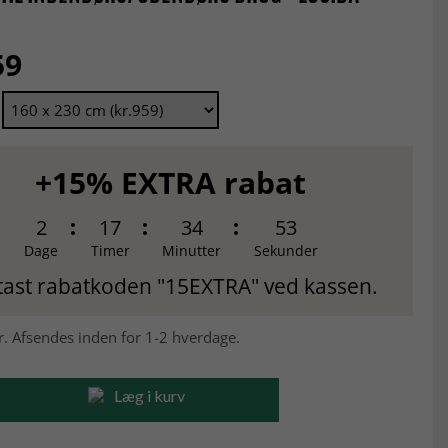
59
+15% EXTRA rabat
2
17
34
52
Dage
Timer
Minutter
Sekunder
tast rabatkoden "15EXTRA" ved kassen.
r. Afsendes inden for 1-2 hverdage.
Læg i kurv