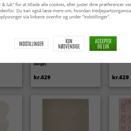
 & luk" for at tillade alle cookies, eller juster dine præferencer ve
 nedenfor. Du kan også læse mere om, hvordan tredjepartsorganisa
plysninger via linkene ovenfor og under "Indstillinger".
KUN
ACCEPTER
INDSTILLINGER
NØDVENDIGE
OG LUK
Uldtæppe - Avafors Wool Bubble
Uldtæppe 
(beige)
kr.629
kr.629