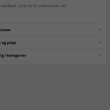
vendbart, så du får to unikke looks i ét.
tioner
5850-10620.LINEN.160X230
 og pleje
ng:
Maskinknyttet.
ig i kategorier
e:
Belgien.
 stuen
Beige tæpper
:
100% Polypropylen.
00 x 300 cm
Tæpper 160x230 cm
 tæpper
Tæpper 240 x 340 cm
 TÆPPER
Rektangulære Tæpper
PER