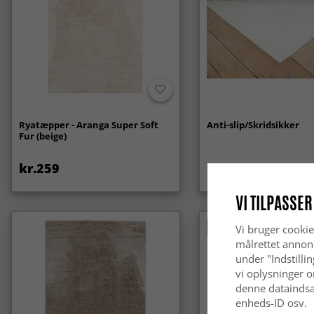
Ryatæpper - Aranga Super Soft
Anti-slip/Skridsikker
Fur (beige)
kr.259
kr.119
VI TILPASSER
Nyhed
Vi bruger cookie
målrettet annon
under "Indstilli
vi oplysninger o
denne dataindsa
enheds-ID osv.