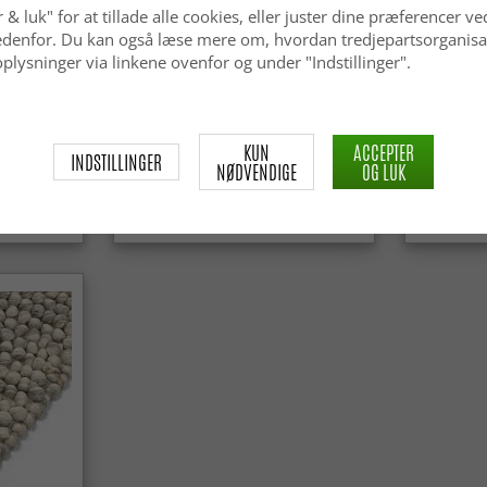
 & luk" for at tillade alle cookies, eller juster dine præferencer ve
 nedenfor. Du kan også læse mere om, hvordan tredjepartsorganisa
plysninger via linkene ovenfor og under "Indstillinger".
ga Super
Tæpper til indendørs/udendørs
Wilton-tæ
KUN
ACCEPTER
brug - Arlo (beige)
(lyserød)
INDSTILLINGER
NØDVENDIGE
OG LUK
kr.439
kr.329