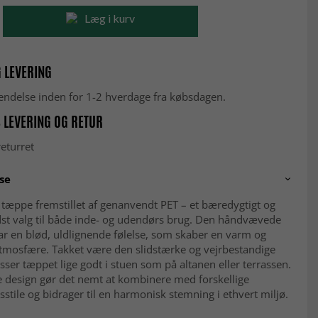
Læg i kurv
 LEVERING
fsendelse inden for 1-2 hverdage fra købsdagen.
 LEVERING OG RETUR
eturret
se
 tæppe fremstillet af genanvendt PET – et bæredygtigt og
dst valg til både inde- og udendørs brug. Den håndvævede
ar en blød, uldlignende følelse, som skaber en varm og
atmosfære. Takket være den slidstærke og vejrbestandige
asser tæppet lige godt i stuen som på altanen eller terrassen.
e design gør det nemt at kombinere med forskellige
sstile og bidrager til en harmonisk stemning i ethvert miljø.