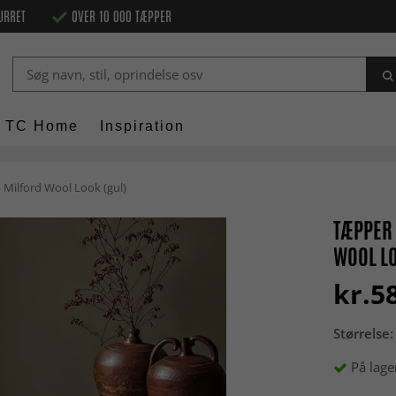
URRET
OVER 10 000 TÆPPER
TC Home
Inspiration
 Milford Wool Look (gul)
TÆPPER 
WOOL LO
kr.5
Størrelse:
På lage