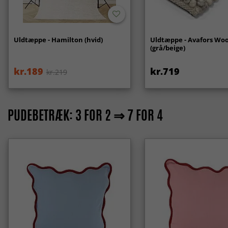
Uldtæppe - Hamilton (hvid)
Uldtæppe - Avafors Woo
(grå/beige)
kr.189
kr.719
kr.219
PUDEBETRÆK: 3 FOR 2 ⇒ 7 FOR 4