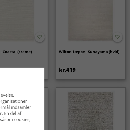
- Coastal (creme)
Wilton-tæppe - Sunayama (hvid)
kr.419
levelse,
organisationer
 formål indsamler
. En del af
 såsom cookies,