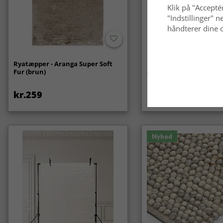
Klik på "Acceptér
"Indstillinger"
håndterer dine o
Ryatæpper - Aranga Super Soft
Bølget ryatæppe - Aran
Fur (brun)
Soft Fur (beige)
kr.259
kr.369
Nyhed