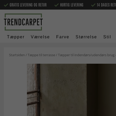
GRATIS LEVERING OG RETUR
HURTIG LEVERING
14 DAGES RET
Tæpper
Værelse
Farve
Størrelse
Stil
Startsiden
/
Tæppe til terrasse
/
Tæpper til indendørs/udendørs brug -