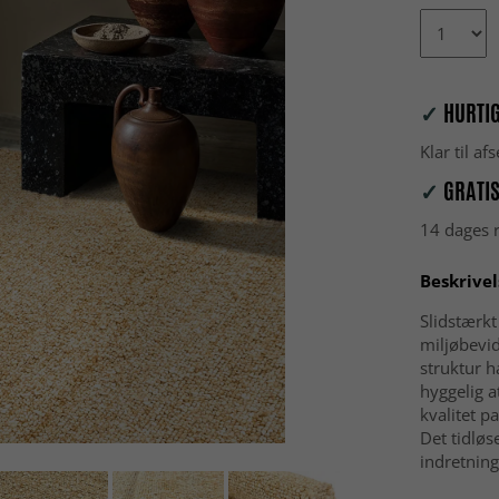
✓
HURTIG
Klar til a
✓
GRATIS
14 dages r
Beskrivel
Slidstærkt
miljøbevi
struktur h
hyggelig 
kvalitet p
Det tidløs
indretning