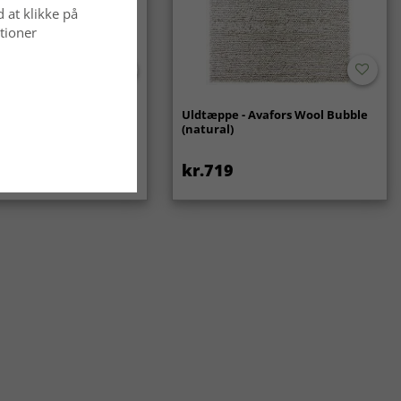
d at klikke på
tioner
ppe - Gombalia
Uldtæppe - Avafors Wool Bubble
(natural)
kr.719
kr.439