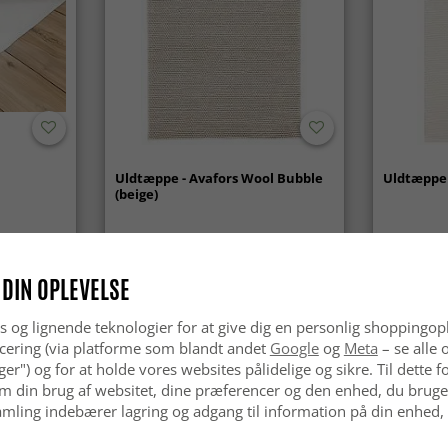
Uldtæppe - Avafors Wool Bubble
Uldtæppe 
(beige)
kr.629
kr.629
 DIN OPLEVELSE
s og lignende teknologier for at give dig en personlig shoppingop
cering (via platforme som blandt andet
Google
og
Meta
– se alle 
nger") og for at holde vores websites pålidelige og sikre. Til dette
m din brug af websitet, dine præferencer og den enhed, du bruger
mling indebærer lagring og adgang til information på din enhed,