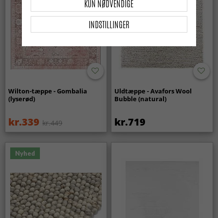
KUN NØDVENDIGE
INDSTILLINGER
Wilton-tæppe - Gombalia
Uldtæppe - Avafors Wool
(lyserød)
Bubble (natural)
kr.339
kr.719
kr.449
Nyhed