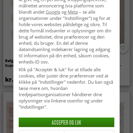
målrettet annoncering (via platforme som
blandt andet
Google
og
Meta
– se alle
organisationer under "Indstillinger") og for at
holde vores websites pålidelige og sikre. Til
dette formål indsamler vi oplysninger om din
brug af websitet, dine præferencer og den
enhed, du bruger. En del af denne
dataindsamling indebærer lagring og adgang
til information på din enhed, såsom cookies,
Bølget ryatæppe - Aranga
Tæpper til
enheds-ID osv.
Super Soft Fur (beige)
indendørs/udendørs brug -
Klik på "Acceptér & luk" for at tillade alle
Arlo (beige)
cookies, eller juster dine præferencer ved at
kr.369
kr.449
klikke på "Indstillinger" nedenfor. Du kan også
læse mere om, hvordan
tredjepartsorganisationer håndterer dine
oplysninger via linkene ovenfor og under
"Indstillinger".
ACCEPTER OG LUK