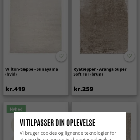
Wilton-tæppe - Sunayama
Ryatæpper - Aranga Super
(hvid)
Soft Fur (brun)
kr.419
kr.259
Nyhed
VI TILPASSER DIN OPLEVELSE
Vi bruger cookies og lignende teknologier for
at give dig en personlig shoppingoplevelse,