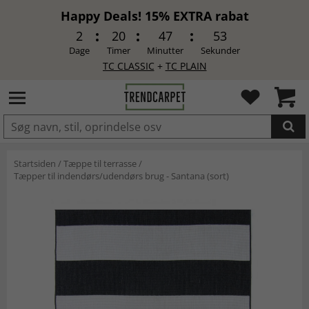
Happy Deals! 15% EXTRA rabat
2
20
47
52
Dage
Timer
Minutter
Sekunder
TC CLASSIC
+
TC PLAIN
LAGT I INDKØBSKURVEN.
Startsiden
/
Tæppe til terrasse
/
Tæpper til indendørs/udendørs brug - Santana (sort)