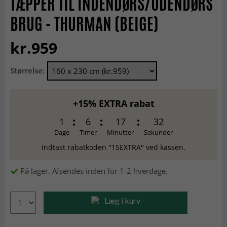
TÆPPER TIL INDENDØRS/UDENDØRS
BRUG - THURMAN (BEIGE)
kr.959
Størrelse:
+15% EXTRA rabat
1
6
17
32
Dage
Timer
Minutter
Sekunder
Indtast rabatkoden "15EXTRA" ved kassen.
På lager. Afsendes inden for 1-2 hverdage.
Læg i kurv