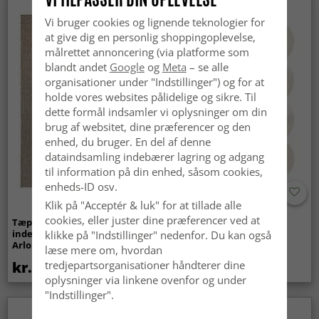
Nyhed
Vi bruger cookies og lignende teknologier for
at give dig en personlig shoppingoplevelse,
målrettet annoncering (via platforme som
blandt andet
Google
og
Meta
– se alle
organisationer under "Indstillinger") og for at
holde vores websites pålidelige og sikre. Til
dette formål indsamler vi oplysninger om din
brug af websitet, dine præferencer og den
enhed, du bruger. En del af denne
dataindsamling indebærer lagring og adgang
til information på din enhed, såsom cookies,
enheds-ID osv.
Klik på "Acceptér & luk" for at tillade alle
cookies, eller juster dine præferencer ved at
Tæpper til
Bølget ryatæppe - Aranga
indendørs/udendørs brug -
Super Soft Fur (beige)
klikke på "Indstillinger" nedenfor. Du kan også
Arlo (beige)
læse mere om, hvordan
kr.439
kr.369
tredjepartsorganisationer håndterer dine
oplysninger via linkene ovenfor og under
"Indstillinger".
Nyhed