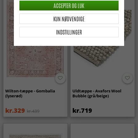
ACCEPTER OG LUK
KUN NØDVENDIGE
INDSTILLINGER
Wilton-tæppe - Gombalia
Uldtæppe - Avafors Wool
(lyserød)
Bubble (grå/beige)
kr.329
kr.719
kr.439