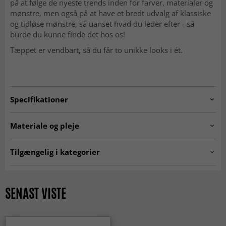
på at følge de nyeste trends inden for farver, materialer og
mønstre, men også på at have et bredt udvalg af klassiske
og tidløse mønstre, så uanset hvad du leder efter - så
burde du kunne finde det hos os!
Tæppet er vendbart, så du får to unikke looks i ét.
Specifikationer
Artno:
205732-10610.LINEN.160X230
Materiale og pleje
Fremstilling:
Maskinknyttet.
Tilgængelig i kategorier
Oprindelse:
Belgien.
Tæpper til stuen
Beige tæpper
Materiale:
100% Polypropylen.
Tæpper 200 x 300 cm
Tæpper 160x230 cm
SENAST VISTE
Udendørs tæpper
Tæpper 240 x 340 cm
MODERNE TÆPPER
Rektangulære Tæpper