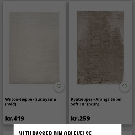
Wilton-tæppe - Sunayama
Ryatæpper - Aranga Super
(hvid)
Soft Fur (brun)
kr.419
kr.259
VI TILPASSER DIN OPLEVELSE