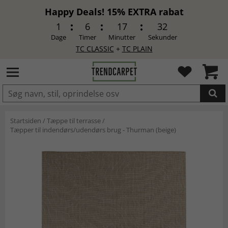
Happy Deals! 15% EXTRA rabat
1
6
17
32
Dage
Timer
Minutter
Sekunder
TC CLASSIC
+
TC PLAIN
LAGT I INDKØBSKURVEN.
Startsiden
/
Tæppe til terrasse
/
Tæpper til indendørs/udendørs brug - Thurman (beige)