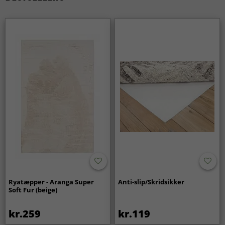
Ryatæpper - Aranga Super
Anti-slip/Skridsikker
Soft Fur (beige)
kr.259
kr.119