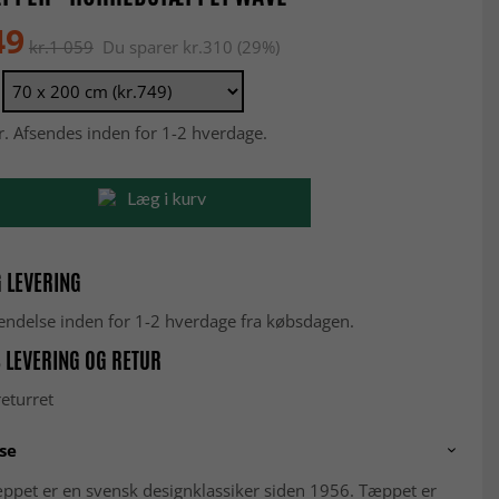
49
kr.1 059
Du sparer kr.310 (29%)
r. Afsendes inden for 1-2 hverdage.
Læg i kurv
 LEVERING
fsendelse inden for 1-2 hverdage fra købsdagen.
 LEVERING OG RETUR
eturret
se
ppet er en svensk designklassiker siden 1956. Tæppet er