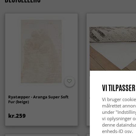
VI TILPASSER
Ryatæpper - Aranga Super Soft
Anti-slip/Skridsikker
Vi bruger cookie
Fur (beige)
målrettet annon
under "Indstilli
kr.259
kr.119
vi oplysninger o
denne dataindsa
enheds-ID osv.