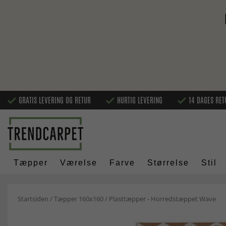
GRATIS LEVERING OG RETUR
HURTIG LEVERING
14 DAGES RET
Tæpper
Værelse
Farve
Størrelse
Stil
Startsiden
/
Tæpper 160x160
/
Plasttæpper - Horredstæppet Wave