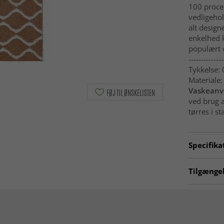
100 procen
vedligehol
alt design
enkelhed 
populært 
--------------
Tykkelse:
Materiale:
Vaskeanvi
FØJ TIL ØNSKELISTEN
ved brug 
tørres i st
Specifika
Artno:
hrd
Tilgængel
Plasttæpp
Køkkentæ