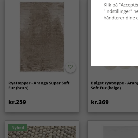
Klik på "Acceptér
Nyhed
"Indstillinger"
håndterer dine o
Ryatæpper - Aranga Super Soft
Bølget ryatæppe - Aran
Fur (brun)
Soft Fur (beige)
kr.259
kr.369
Nyhed