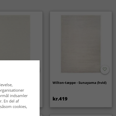
- Coastal (creme)
Wilton-tæppe - Sunayama (hvid)
levelse,
organisationer
 formål indsamler
kr.419
. En del af
 såsom cookies,