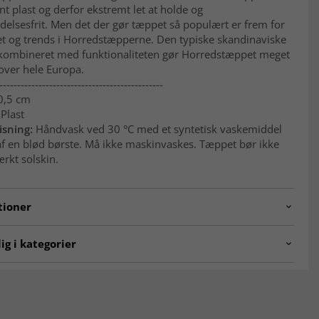
t plast og derfor ekstremt let at holde og
delsesfrit. Men det der gør tæppet så populært er frem for
et og trends i Horredstæpperne. Den typiske skandinaviske
kombineret med funktionaliteten gør Horredstæppet meget
over hele Europa.
----------------------------------------------
 0,5 cm
 Plast
sning:
Håndvask ved 30 °C med et syntetisk vaskemiddel
af en blød børste. Må ikke maskinvaskes. Tæppet bør ikke
ærkt solskin.
tioner
.wave.rust-13
ig i kategorier
er
Gangtæpper
pper
Tæpper 200 x 300 cm