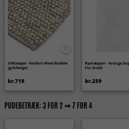
Uldtæppe - Avafors Wool Bubble
Ryatæpper - Aranga Sup
(grå/beige)
Fur (hvid)
kr.719
kr.259
PUDEBETRÆK: 3 FOR 2 ⇒ 7 FOR 4