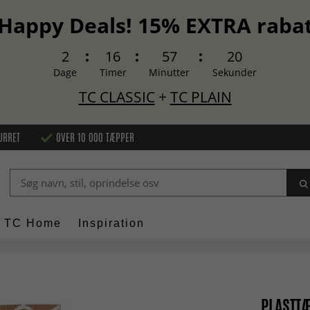
Happy Deals! 15% EXTRA raba
2
16
57
19
Dage
Timer
Minutter
Sekunder
TC CLASSIC
+
TC PLAIN
URRET
OVER 10 000 TÆPPER
TC Home
Inspiration
PLASTT