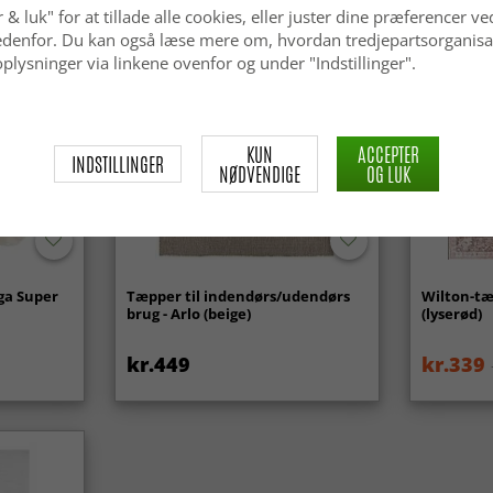
 & luk" for at tillade alle cookies, eller juster dine præferencer ve
 nedenfor. Du kan også læse mere om, hvordan tredjepartsorganisa
plysninger via linkene ovenfor og under "Indstillinger".
KUN
ACCEPTER
INDSTILLINGER
NØDVENDIGE
OG LUK
ga Super
Tæpper til indendørs/udendørs
Wilton-tæ
brug - Arlo (beige)
(lyserød)
kr.449
kr.339