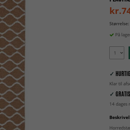
kr.7
Størrelse:
På lage
✓
HURTIG
Klar til a
✓
GRATIS
14 dages r
Beskrivel
Horredstæ