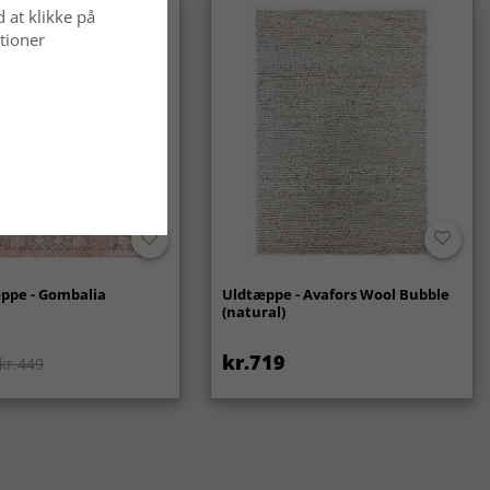
d at klikke på
tioner
ppe - Gombalia
Uldtæppe - Avafors Wool Bubble
(natural)
kr.719
kr.449