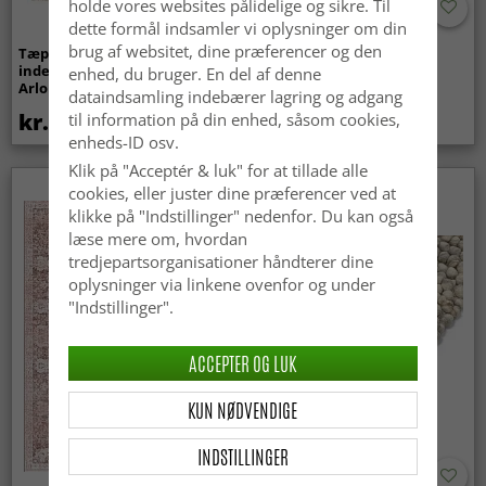
holde vores websites pålidelige og sikre. Til
dette formål indsamler vi oplysninger om din
brug af websitet, dine præferencer og den
Tæpper til
Bølget ryatæppe - Aranga
indendørs/udendørs brug -
Super Soft Fur (beige)
enhed, du bruger. En del af denne
Arlo (beige)
dataindsamling indebærer lagring og adgang
kr.439
kr.369
til information på din enhed, såsom cookies,
enheds-ID osv.
Klik på "Acceptér & luk" for at tillade alle
cookies, eller juster dine præferencer ved at
Nyhed
klikke på "Indstillinger" nedenfor. Du kan også
læse mere om, hvordan
tredjepartsorganisationer håndterer dine
oplysninger via linkene ovenfor og under
"Indstillinger".
ACCEPTER OG LUK
KUN NØDVENDIGE
INDSTILLINGER