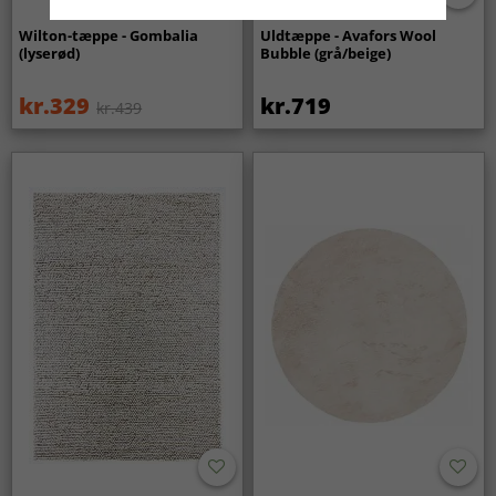
Wilton-tæppe - Gombalia
Uldtæppe - Avafors Wool
(lyserød)
Bubble (grå/beige)
kr.329
kr.719
kr.439