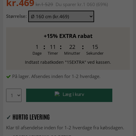
kr.469
kr.1 529
Du sparer kr.1 060 (69%)
Størrelse:
+15% EXTRA rabat
1
11
22
14
Dage
Timer
Minutter
Sekunder
Indtast rabatkoden "15EXTRA" ved kassen.
På lager. Afsendes inden for 1-2 hverdage.
Læg i kurv
✓
HURTIG LEVERING
Klar til afsendelse inden for 1-2 hverdage fra købsdagen.