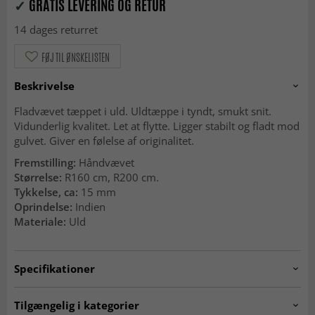
✓
GRATIS LEVERING OG RETUR
14 dages returret
FØJ TIL ØNSKELISTEN
Beskrivelse
Fladvævet tæppet i uld. Uldtæppe i tyndt, smukt snit.
Vidunderlig kvalitet. Let at flytte. Ligger stabilt og fladt mod
gulvet. Giver en følelse af originalitet.
Fremstilling:
Håndvævet
Størrelse:
R160 cm, R200 cm.
Tykkelse, ca:
15 mm
Oprindelse:
Indien
Materiale:
Uld
Specifikationer
Artno:
lynmouth.light-grey.round
Tilgængelig i kategorier