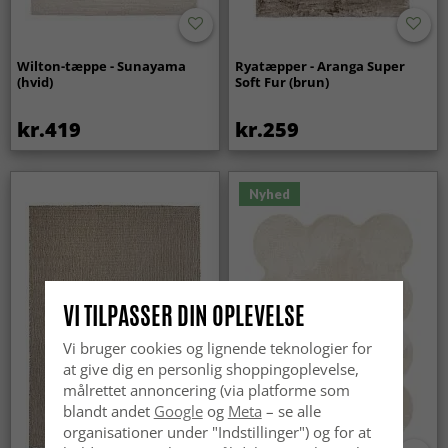
Wilton-tæppe - Sunayama
Ryatæpper - Aranga Super
(hvid)
Soft Fur (brun)
kr.419
kr.259
Nyhed
VI TILPASSER DIN OPLEVELSE
Vi bruger cookies og lignende teknologier for
at give dig en personlig shoppingoplevelse,
målrettet annoncering (via platforme som
blandt andet
Google
og
Meta
– se alle
organisationer under "Indstillinger") og for at