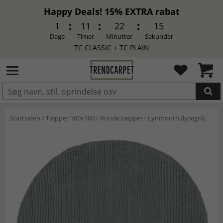
Happy Deals! 15% EXTRA rabat
1
11
22
14
Dage
Timer
Minutter
Sekunder
TC CLASSIC
+
TC PLAIN
LAGT I INDKØBSKURVEN.
Startsiden
/
Tæpper 160x160
/
Runde tæpper - Lynmouth (lysegrå)