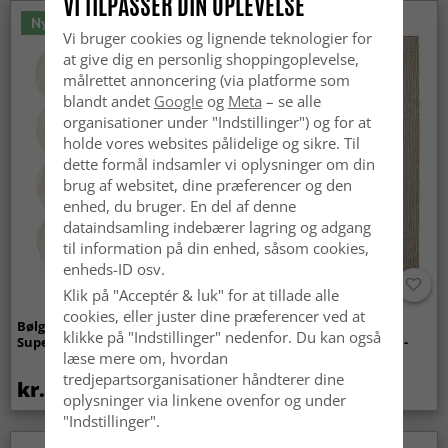
VI TILPASSER DIN OPLEVELSE
Nyhed
Vi bruger cookies og lignende teknologier for
at give dig en personlig shoppingoplevelse,
målrettet annoncering (via platforme som
blandt andet
Google
og
Meta
– se alle
organisationer under "Indstillinger") og for at
holde vores websites pålidelige og sikre. Til
dette formål indsamler vi oplysninger om din
brug af websitet, dine præferencer og den
enhed, du bruger. En del af denne
dataindsamling indebærer lagring og adgang
til information på din enhed, såsom cookies,
enheds-ID osv.
Klik på "Acceptér & luk" for at tillade alle
cookies, eller juster dine præferencer ved at
Bølget ryatæppe - Aranga
Tæpper til
klikke på "Indstillinger" nedenfor. Du kan også
Super Soft Fur (beige)
indendørs/udendørs brug -
læse mere om, hvordan
Arlo (beige)
tredjepartsorganisationer håndterer dine
kr.369
kr.449
oplysninger via linkene ovenfor og under
"Indstillinger".