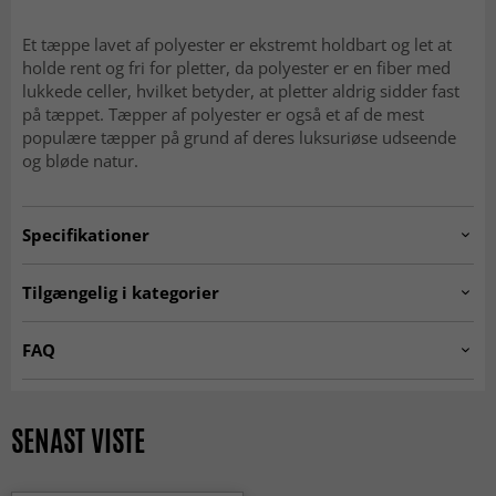
Et tæppe lavet af polyester er ekstremt holdbart og let at
holde rent og fri for pletter, da polyester er en fiber med
lukkede celler, hvilket betyder, at pletter aldrig sidder fast
på tæppet. Tæpper af polyester er også et af de mest
populære tæpper på grund af deres luksuriøse udseende
og bløde natur.
Specifikationer
Artno:
daystar.SKD11201.801.round-1
Tilgængelig i kategorier
RUNDE TÆPPER
☆ Trendcarpet Vintage
FAQ
Luxury ☆
Er Wilton-tæpper bløde at gå på?
Tæpper til stuen
Blå tæpper
Ja, den tætte og bløde luv gør dem behagelige og
SENAST VISTE
Trendcarpet Wilton Art Line
SEASON SALE
indbydende under fødderne.
Guldtæpper
KLASSISKE TÆPPER
Er Wilton-tæpper slidstærke?