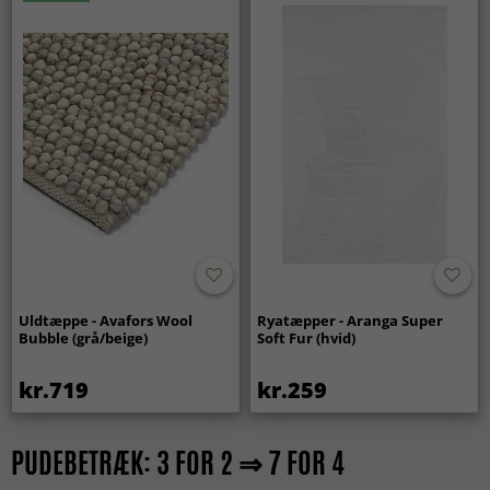
Uldtæppe - Avafors Wool
Ryatæpper - Aranga Super
Bubble (grå/beige)
Soft Fur (hvid)
kr.719
kr.259
PUDEBETRÆK: 3 FOR 2 ⇒ 7 FOR 4