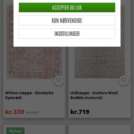
ACCEPTER OG LUK
KUN NØDVENDIGE
INDSTILLINGER
Wilton-tæppe - Gombalia
Uldtæppe - Avafors Wool
(lyserød)
Bubble (natural)
kr.339
kr.719
kr.449
Nyhed