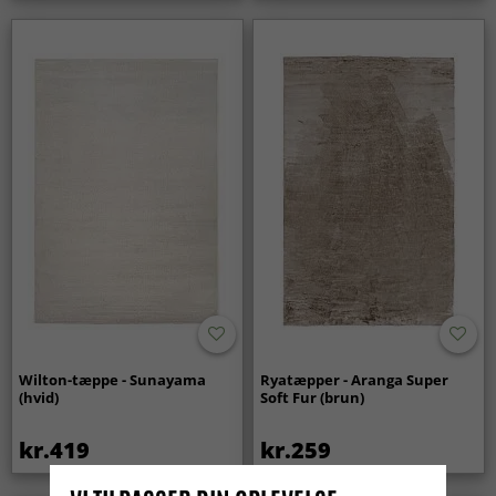
Wilton-tæppe - Sunayama
Ryatæpper - Aranga Super
(hvid)
Soft Fur (brun)
kr.419
kr.259