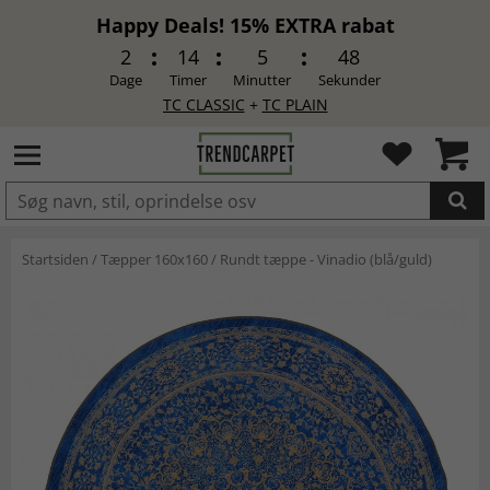
Happy Deals! 15% EXTRA rabat
2
14
5
47
Dage
Timer
Minutter
Sekunder
TC CLASSIC
+
TC PLAIN
LAGT I INDKØBSKURVEN.
Startsiden
/
Tæpper 160x160
/
Rundt tæppe - Vinadio (blå/guld)