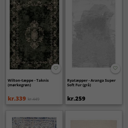
Wilton-tæppe - Taknis
Ryatæpper - Aranga Super
(mørkegrøn)
Soft Fur (grå)
kr.339
kr.259
kr.449