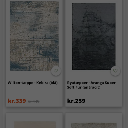
Wilton-tæppe - Kebira (blå)
Ryatæpper - Aranga Super
Soft Fur (antracit)
kr.339
kr.259
kr.449