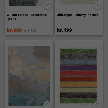
Wilton-tæppe - Barcelona
Uldtæppe - Dhurry (natur)
(grøn)
kr.999
kr.199
kr.1 399