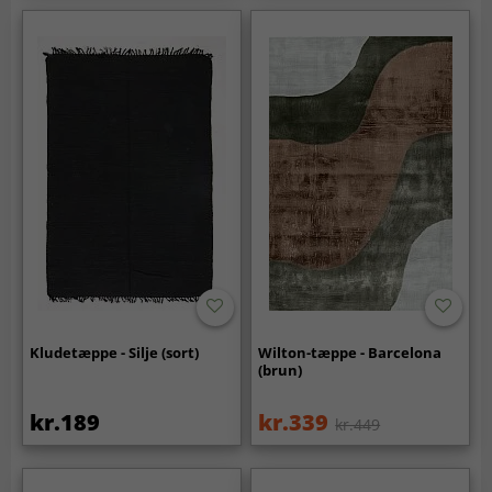
Kludetæppe - Silje (sort)
Wilton-tæppe - Barcelona
(brun)
kr.189
kr.339
kr.449