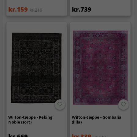
kr.159
kr.739
kr.219
Wilton-tæppe - Peking
Wilton-tæppe - Gombalia
Noble (sort)
(lilla)
kr.669
kr.339