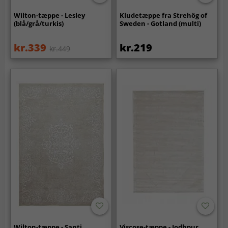
Wilton-tæppe - Lesley
Kludetæppe fra Strehög of
(blå/grå/turkis)
Sweden - Gotland (multi)
kr.339
kr.219
kr.449
Wilton-tæppe - Santi
Viscose-tæppe - Jodhpur