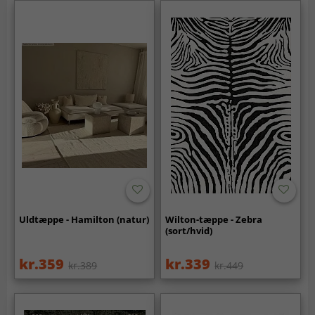
Uldtæppe - Hamilton (natur)
Wilton-tæppe - Zebra
(sort/hvid)
kr.359
kr.339
kr.389
kr.449