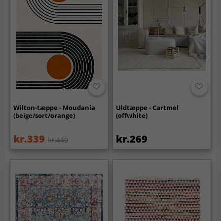
Wilton-tæppe - Moudania
Uldtæppe - Cartmel
(beige/sort/orange)
(offwhite)
kr.339
kr.269
kr.449