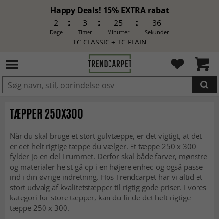
Happy Deals! 15% EXTRA rabat
2
3
25
34
Dage
Timer
Minutter
Sekunder
TC CLASSIC
+
TC PLAIN
LAGT I INDKØBSKURVEN.
TÆPPER 250X300
Når du skal bruge et stort gulvtæppe, er det vigtigt, at det
er det helt rigtige tæppe du vælger. Et tæppe 250 x 300
fylder jo en del i rummet. Derfor skal både farver, mønstre
og materialer helst gå op i en højere enhed og også passe
ind i din øvrige indretning. Hos Trendcarpet har vi altid et
stort udvalg af kvalitetstæpper til rigtig gode priser. I vores
kategori for store tæpper, kan du finde det helt rigtige
tæppe 250 x 300.