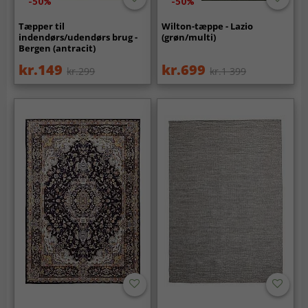
-50%
-50%
Tæpper til
Wilton-tæppe - Lazio
indendørs/udendørs brug -
(grøn/multi)
Bergen (antracit)
kr.149
kr.699
kr.299
kr.1 399