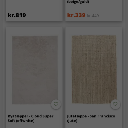
(beige/guld)
kr.819
kr.339
kr.449
Ryatæpper - Cloud Super
Jutetæppe - San Francisco
Soft (offwhite)
(jute)