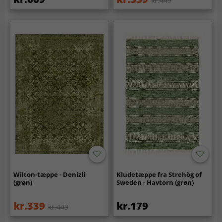
kr.449
Wilton-tæppe - Denizli
Kludetæppe fra Strehög of
(grøn)
Sweden - Havtorn (grøn)
kr.339
kr.179
kr.449