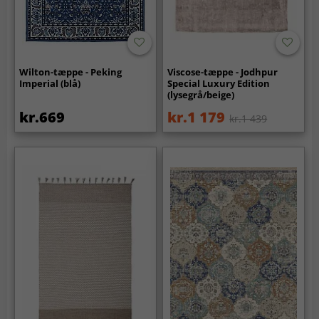
Wilton-tæppe - Peking
Viscose-tæppe - Jodhpur
Imperial (blå)
Special Luxury Edition
(lysegrå/beige)
kr.669
kr.1 179
kr.1 439