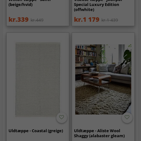
(beige/hvid)
Special Luxury Edition
(offwhite)
kr.339
kr.1 179
kr.449
kr.1 439
Uldtæppe - Coastal (greige)
Uldtæppe - Aliste Wool
Shaggy (alabaster gleam)