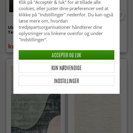
Klik på "Acceptér & luk" for at tillade alle
cookies, eller juster dine præferencer ved at
klikke på "Indstillinger" nedenfor. Du kan også
læse mere om, hvordan
tredjepartsorganisationer håndterer dine
Uldtæppe - Hamilton (Deep
Ryatæpper - Monti
Taupe)
(offwhite)
oplysninger via linkene ovenfor og under
"Indstillinger".
kr.669
kr.629
kr.739
ACCEPTER OG LUK
KUN NØDVENDIGE
INDSTILLINGER