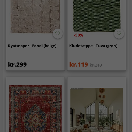
-50%
Ryatæpper - Fondi (beige)
Kludetæppe - Tuva (grøn)
kr.299
kr.119
kr.219