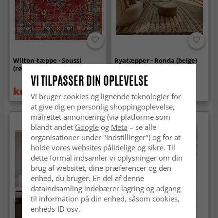
Wilton-tæppe - Soussi
Ryatæpper - Ronda (beige)
(rød/multi)
VI TILPASSER DIN OPLEVELSE
kr.739
kr.299
kr.959
Vi bruger cookies og lignende teknologier for
at give dig en personlig shoppingoplevelse,
målrettet annoncering (via platforme som
blandt andet
Google
og
Meta
– se alle
organisationer under "Indstillinger") og for at
holde vores websites pålidelige og sikre. Til
dette formål indsamler vi oplysninger om din
brug af websitet, dine præferencer og den
enhed, du bruger. En del af denne
dataindsamling indebærer lagring og adgang
til information på din enhed, såsom cookies,
enheds-ID osv.