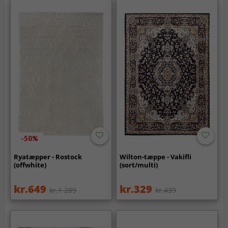
-50%
Ryatæpper - Rostock
Wilton-tæppe - Vakifli
(offwhite)
(sort/multi)
kr.649
kr.329
kr.1 289
kr.439