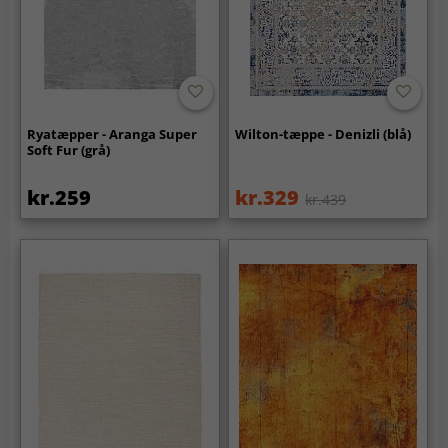
Ryatæpper - Aranga Super
Wilton-tæppe - Denizli (blå)
Soft Fur (grå)
kr.259
kr.329
kr.439