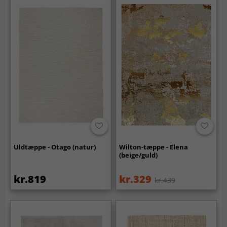
Uldtæppe - Otago (natur)
Wilton-tæppe - Elena
(beige/guld)
kr.819
kr.329
kr.439