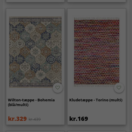
Wilton-tæppe - Bohemia
Kludetæppe - Torino (multi)
(blå/multi)
kr.329
kr.169
kr.439