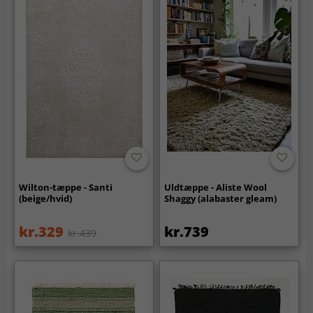
Wilton-tæppe - Santi
Uldtæppe - Aliste Wool
(beige/hvid)
Shaggy (alabaster gleam)
kr.329
kr.739
kr.439