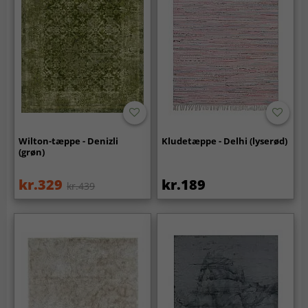
Wilton-tæppe - Denizli
Kludetæppe - Delhi (lyserød)
(grøn)
kr.329
kr.189
kr.439