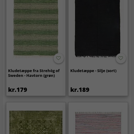
Kludetæppe fra Strehög of
Kludetæppe - Silje (sort)
Sweden - Havtorn (grøn)
kr.179
kr.189