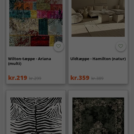
Wilton-tæppe - Ariana
Uldtæppe - Hamilton (natur)
(multi)
kr.219
kr.359
kr.299
kr.389