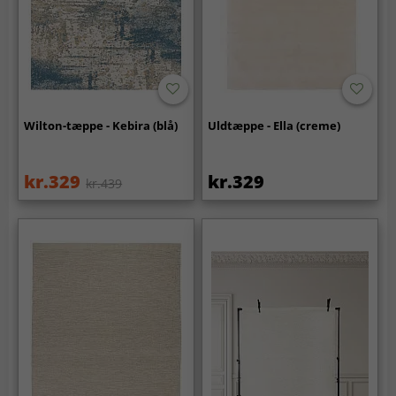
Wilton-tæppe - Kebira (blå)
Uldtæppe - Ella (creme)
kr.329
kr.329
kr.439