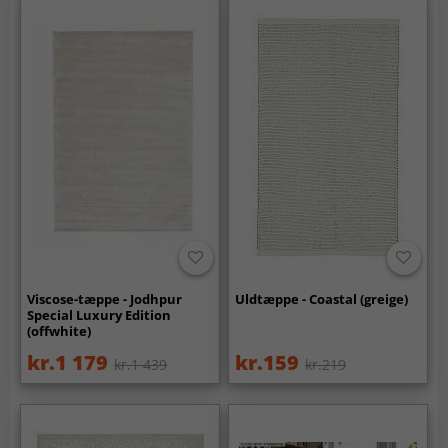
Viscose-tæppe - Jodhpur
Uldtæppe - Coastal (greige)
Special Luxury Edition
(offwhite)
kr.1 179
kr.159
kr.1 439
kr.219