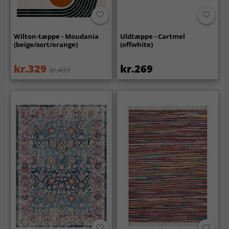
Wilton-tæppe - Moudania
Uldtæppe - Cartmel
(beige/sort/orange)
(offwhite)
kr.329
kr.269
kr.439