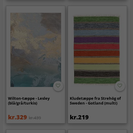
Wilton-tæppe - Lesley
Kludetæppe fra Strehög of
(blå/grå/turkis)
Sweden - Gotland (multi)
kr.329
kr.219
kr.439