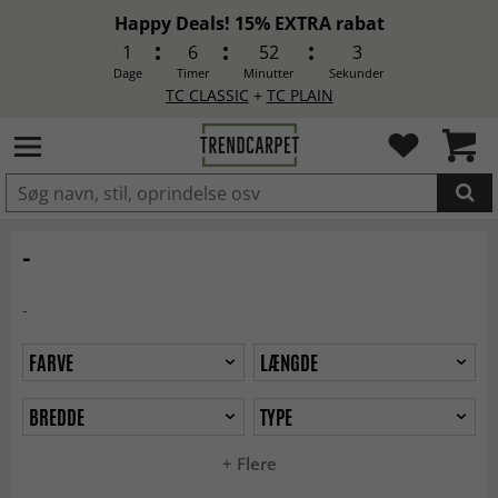
Happy Deals! 15% EXTRA rabat
1
6
52
1
Dage
Timer
Minutter
Sekunder
TC CLASSIC
+
TC PLAIN
LAGT I INDKØBSKURVEN.
-
-
FARVE
LÆNGDE
BREDDE
TYPE
+ Flere