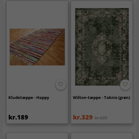
Kludetæppe - Happy
Wilton-tæppe - Taknis (grøn)
kr.189
kr.329
kr.439