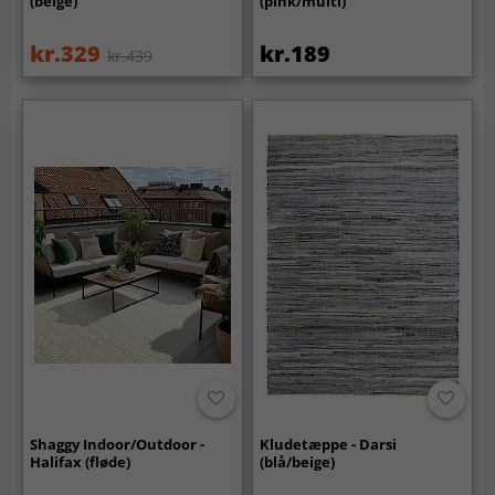
(beige)
(pink/multi)
kr.329
kr.189
kr.439
Shaggy Indoor/Outdoor -
Kludetæppe - Darsi
Halifax (fløde)
(blå/beige)