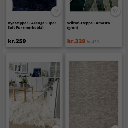
Ryatæpper - Aranga Super
Wilton-tæppe - Amasra
Soft Fur (mørkeblå)
(grøn)
kr.259
kr.329
kr.439