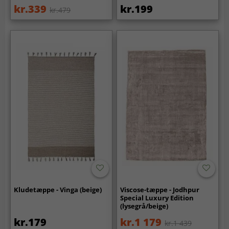
kr.339
kr.199
kr.479
Kludetæppe - Vinga (beige)
Viscose-tæppe - Jodhpur
Special Luxury Edition
(lysegrå/beige)
kr.179
kr.1 179
kr.1 439