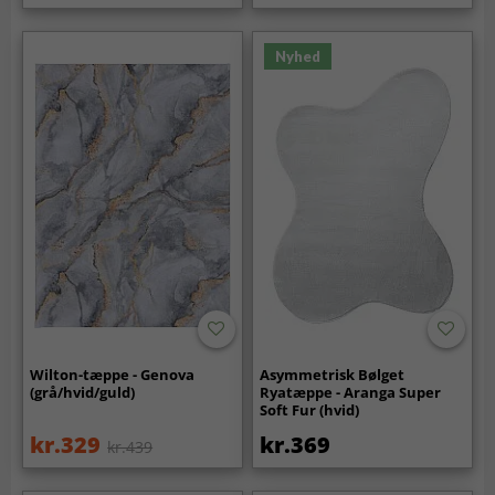
Nyhed
Wilton-tæppe - Genova
Asymmetrisk Bølget
(grå/hvid/guld)
Ryatæppe - Aranga Super
Soft Fur (hvid)
kr.329
kr.369
kr.439