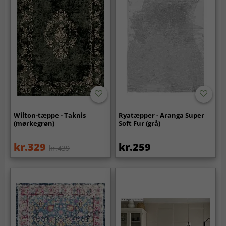
Wilton-tæppe - Taknis
Ryatæpper - Aranga Super
(mørkegrøn)
Soft Fur (grå)
kr.329
kr.259
kr.439