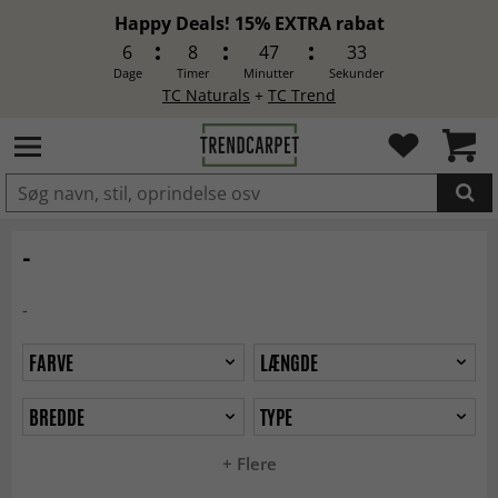
Happy Deals! 15% EXTRA rabat
6
8
47
31
Dage
Timer
Minutter
Sekunder
TC Naturals
+
TC Trend
LAGT I INDKØBSKURVEN.
-
-
FARVE
LÆNGDE
BREDDE
TYPE
+ Flere