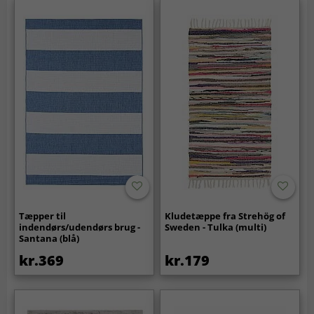
Tæpper til
Kludetæppe fra Strehög of
indendørs/udendørs brug -
Sweden - Tulka (multi)
Santana (blå)
kr.369
kr.179