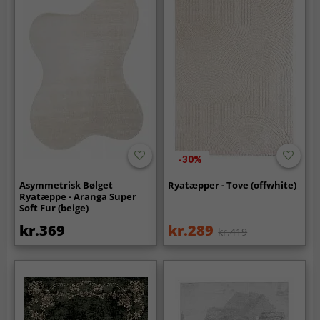
-30%
Asymmetrisk Bølget
Ryatæpper - Tove (offwhite)
Ryatæppe - Aranga Super
Soft Fur (beige)
kr.369
kr.289
kr.419