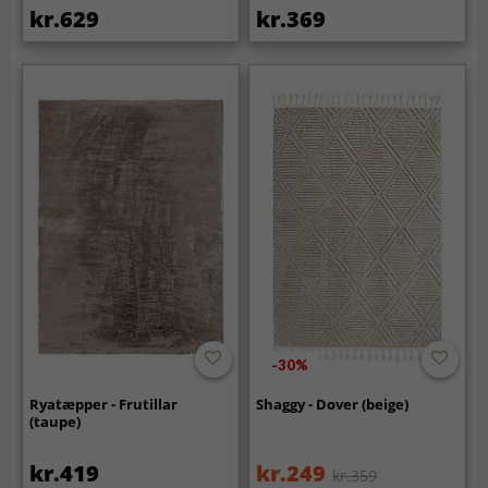
kr.629
kr.369
-30%
Ryatæpper - Frutillar
Shaggy - Dover (beige)
(taupe)
kr.419
kr.249
kr.359