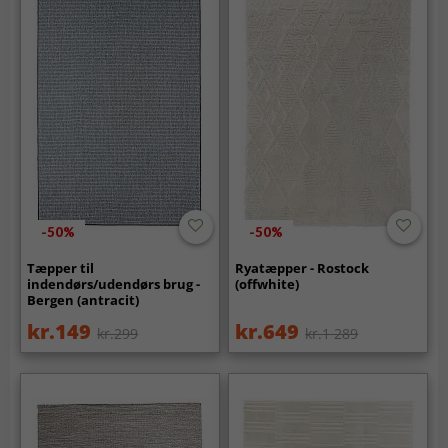
-50%
-50%
Tæpper til
Ryatæpper - Rostock
indendørs/udendørs brug -
(offwhite)
Bergen (antracit)
kr.149
kr.649
kr.299
kr.1 289