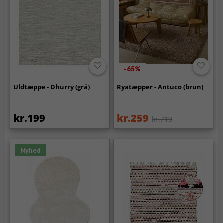
-65%
Uldtæppe - Dhurry (grå)
Ryatæpper - Antuco (brun)
kr.199
kr.259
kr.719
Nyhed