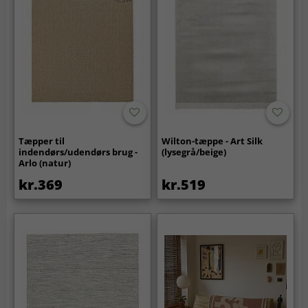
Tæpper til
Wilton-tæppe - Art Silk
indendørs/udendørs brug -
(lysegrå/beige)
Arlo (natur)
kr.369
kr.519