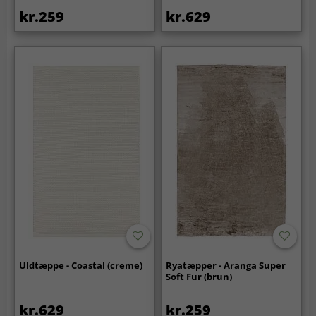
kr.259
kr.629
Uldtæppe - Coastal (creme)
Ryatæpper - Aranga Super
Soft Fur (brun)
kr.629
kr.259