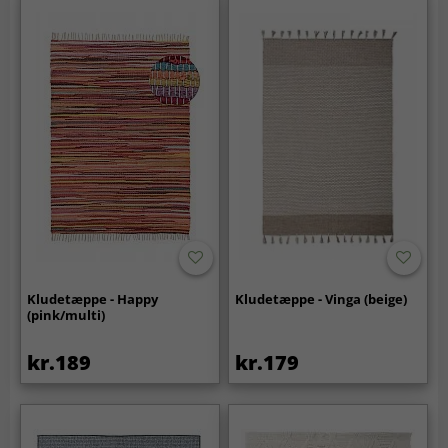
Kludetæppe - Happy
Kludetæppe - Vinga (beige)
(pink/multi)
kr.189
kr.179