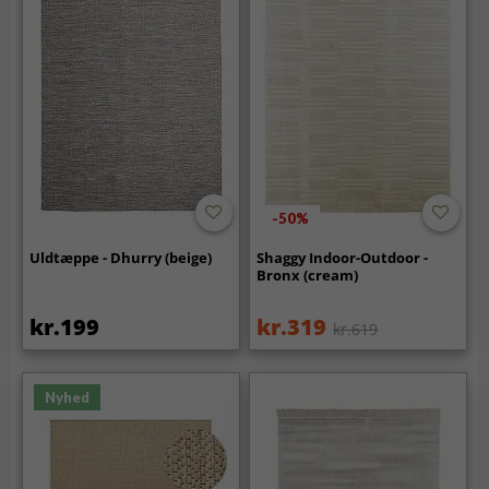
-50%
Uldtæppe - Dhurry (beige)
Shaggy Indoor-Outdoor -
Bronx (cream)
kr.199
kr.319
kr.619
Nyhed