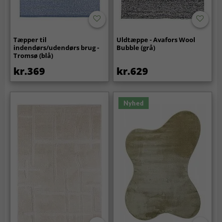
Tæpper til
Uldtæppe - Avafors Wool
indendørs/udendørs brug -
Bubble (grå)
Tromsø (blå)
kr.369
kr.629
Nyhed