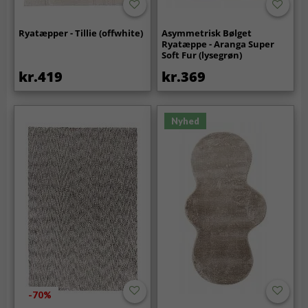
Ryatæpper - Tillie (offwhite)
Asymmetrisk Bølget
Ryatæppe - Aranga Super
Soft Fur (lysegrøn)
kr.419
kr.369
Nyhed
-70%