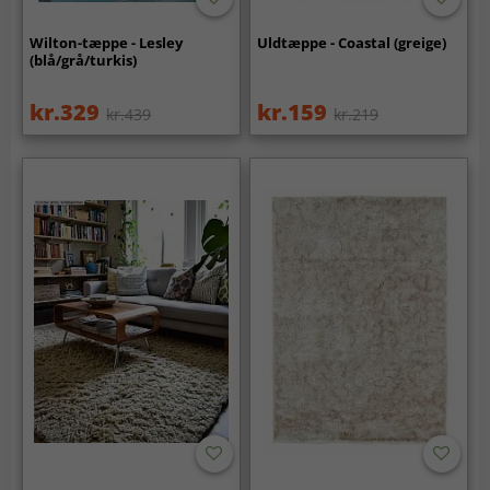
Wilton-tæppe - Lesley
Uldtæppe - Coastal (greige)
(blå/grå/turkis)
kr.329
kr.159
kr.439
kr.219