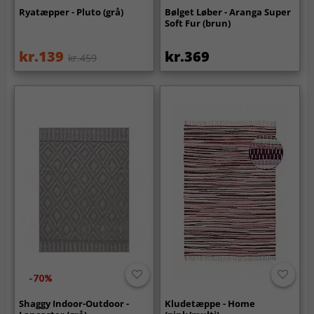
Ryatæpper - Pluto (grå)
Bølget Løber - Aranga Super
Soft Fur (brun)
kr.139
kr.369
kr.459
-70%
Shaggy Indoor-Outdoor -
Kludetæppe - Home