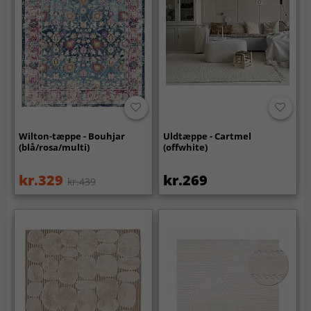
Wilton-tæppe - Bouhjar
Uldtæppe - Cartmel
(blå/rosa/multi)
(offwhite)
kr.329
kr.269
kr.439