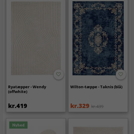
Ryatæpper - Wendy
Wilton-tæppe - Taknis (blå)
(offwhite)
kr.419
kr.329
kr.439
Nyhed