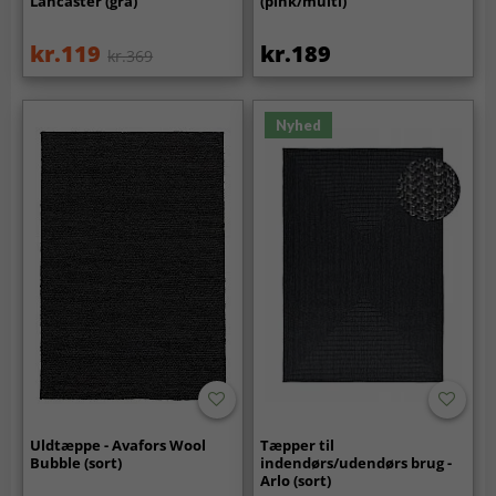
Lancaster (grå)
(pink/multi)
kr.119
kr.189
kr.369
Nyhed
Uldtæppe - Avafors Wool
Tæpper til
Bubble (sort)
indendørs/udendørs brug -
Arlo (sort)