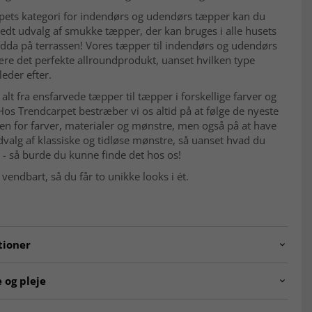
rpets kategori for indendørs og udendørs tæpper kan du
redt udvalg af smukke tæpper, der kan bruges i alle husets
dda på terrassen! Vores tæpper til indendørs og udendørs
ære det perfekte allroundprodukt, uanset hvilken type
eder efter.
r alt fra ensfarvede tæpper til tæpper i forskellige farver og
os Trendcarpet bestræber vi os altid på at følge de nyeste
en for farver, materialer og mønstre, men også på at have
dvalg af klassiske og tidløse mønstre, så uanset hvad du
r - så burde du kunne finde det hos os!
vendbart, så du får to unikke looks i ét.
tioner
.5364.col.11010round
 og pleje
ng:
Maskinknyttet.