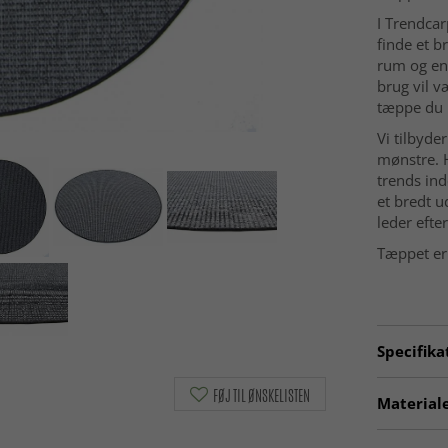
I Trendca
finde et b
rum og en
brug vil v
tæppe du l
Vi tilbyde
mønstre. H
trends ind
et bredt u
leder efte
Tæppet er 
Specifika
Artno:
20
FØJ TIL ØNSKELISTEN
Materiale
Fremstilli