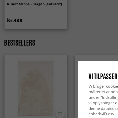
Rundt tæppe - Bergen (antracit)
kr.439
BESTSELLERS
VI TILPASSER
Vi bruger cookie
målrettet annon
under "Indstilli
vi oplysninger o
denne dataindsa
enheds-ID osv.