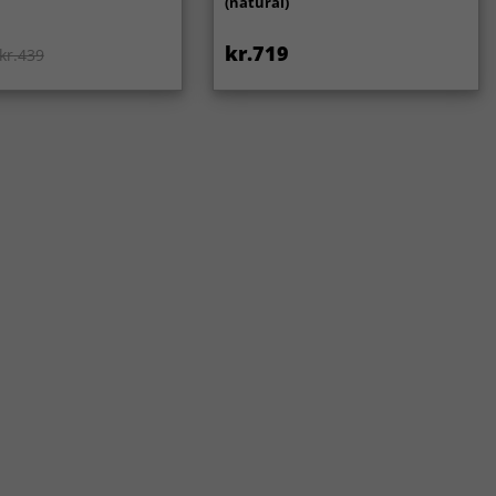
(natural)
kr.719
kr.439