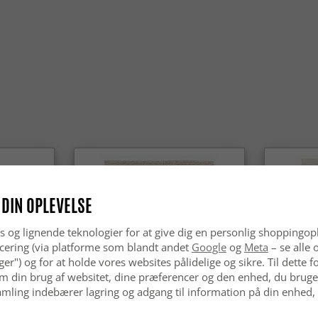
Er Wilton
Helt sikke
så godt i 
Passer Wi
Ja, Wilton
moderne h
 DIN OPLEVELSE
s og lignende teknologier for at give dig en personlig shoppingop
cering (via platforme som blandt andet
Google
og
Meta
– se alle 
nger") og for at holde vores websites pålidelige og sikre. Til dette
m din brug af websitet, dine præferencer og den enhed, du bruger
mling indebærer lagring og adgang til information på din enhed,