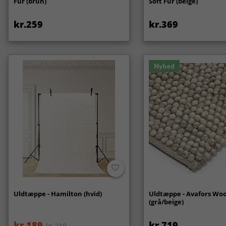
Fur (brun)
Soft Fur (beige)
kr.259
kr.369
Nyhed
Uldtæppe - Hamilton (hvid)
Uldtæppe - Avafors Woo
(grå/beige)
kr.189
kr.719
kr.219