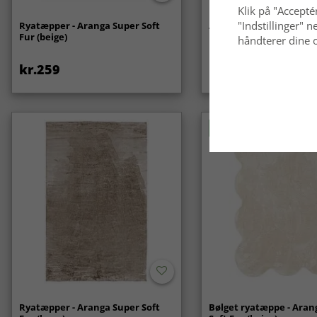
Klik på "Acceptér
"Indstillinger"
Ryatæpper - Aranga Super Soft
Anti-slip/Skridsikker
Fur (beige)
håndterer dine o
kr.259
kr.119
Nyhed
Ryatæpper - Aranga Super Soft
Bølget ryatæppe - Aran