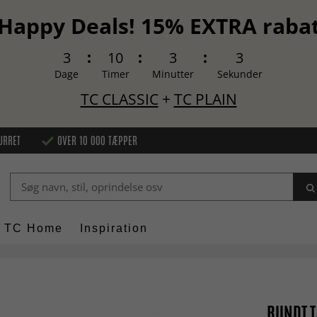
Happy Deals! 15% EXTRA raba
3
10
3
2
Dage
Timer
Minutter
Sekunder
TC CLASSIC
+
TC PLAIN
URRET
OVER 10 000 TÆPPER
TC Home
Inspiration
RUNDT T