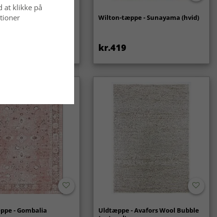
d at klikke på
tioner
- Coastal (creme)
Wilton-tæppe - Sunayama (hvid)
kr.419
ppe - Gombalia
Uldtæppe - Avafors Wool Bubble