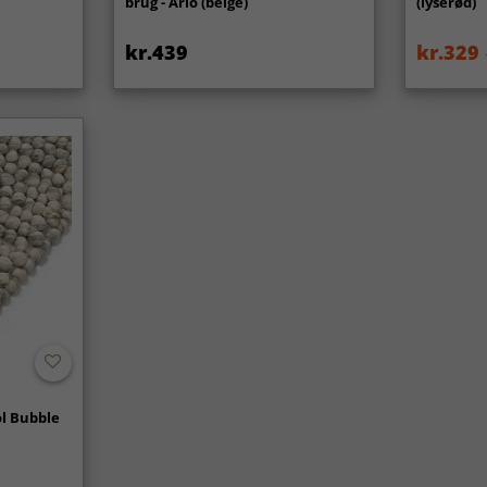
brug - Arlo (beige)
(lyserød)
kr.439
kr.329
l Bubble