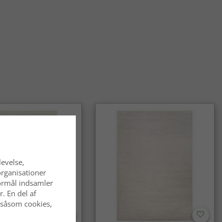
-tæpper velegnede til både stue og entré?
rt. Takket være den tætte luv og slidstyrken fungerer de lige
stuen som i entréen og andre områder med meget trafik.
lton-tæpper til forskellige indretningsstile?
-tæpper fås i mange mønstre og farver og passer lige godt i
jem som i klassiske omgivelser.
levelse,
organisationer
 formål indsamler
. En del af
 såsom cookies,