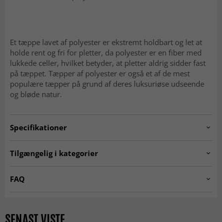
Et tæppe lavet af polyester er ekstremt holdbart og let at
holde rent og fri for pletter, da polyester er en fiber med
lukkede celler, hvilket betyder, at pletter aldrig sidder fast
på tæppet. Tæpper af polyester er også et af de mest
populære tæpper på grund af deres luksuriøse udseende
og bløde natur.
Specifikationer
Artno:
MEMPHIS.SKD11257.801.DT70224.101
Tilgængelig i kategorier
RUNDE TÆPPER
☆ Trendcarpet Vintage
FAQ
Luxury ☆
Er Wilton-tæpper bløde at gå på?
Tæpper til stuen
Beige tæpper
Ja, den tætte og bløde luv gør dem behagelige og
SENAST VISTE
Flerfarvede tæpper
Trendcarpet Wilton Art Line
indbydende under fødderne.