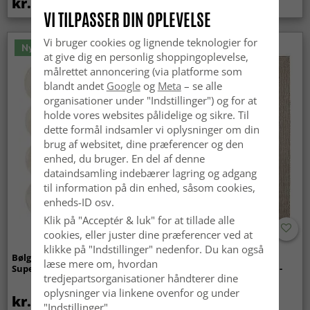
kr.419
kr.259
VI TILPASSER DIN OPLEVELSE
Vi bruger cookies og lignende teknologier for
Nyhed
at give dig en personlig shoppingoplevelse,
målrettet annoncering (via platforme som
blandt andet
Google
og
Meta
– se alle
organisationer under "Indstillinger") og for at
holde vores websites pålidelige og sikre. Til
dette formål indsamler vi oplysninger om din
brug af websitet, dine præferencer og den
enhed, du bruger. En del af denne
dataindsamling indebærer lagring og adgang
til information på din enhed, såsom cookies,
enheds-ID osv.
Klik på "Acceptér & luk" for at tillade alle
cookies, eller juster dine præferencer ved at
klikke på "Indstillinger" nedenfor. Du kan også
Bølget ryatæppe - Aranga
Tæpper til
læse mere om, hvordan
Super Soft Fur (beige)
indendørs/udendørs brug -
tredjepartsorganisationer håndterer dine
Arlo (beige)
oplysninger via linkene ovenfor og under
kr.369
kr.439
"Indstillinger".