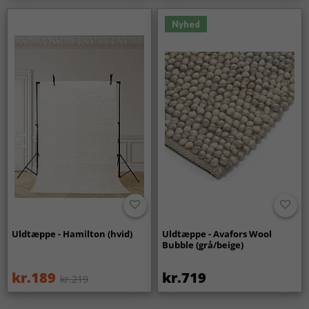
Nyhed
Uldtæppe - Hamilton (hvid)
Uldtæppe - Avafors Wool
Bubble (grå/beige)
kr.189
kr.719
kr.219