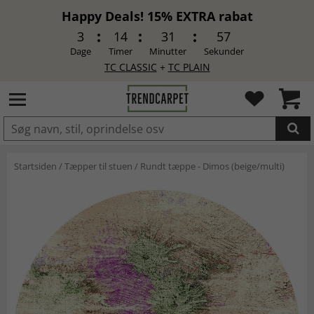
Happy Deals! 15% EXTRA rabat
3
14
31
56
Dage
Timer
Minutter
Sekunder
TC CLASSIC
+
TC PLAIN
LAGT I INDKØBSKURVEN.
Startsiden
/
Tæpper til stuen
/
Rundt tæppe - Dimos (beige/multi)