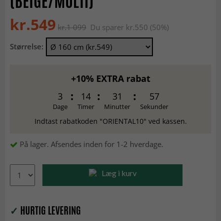
(BEIGE/MULTI)
kr.549
kr.1 099
Du sparer kr.550 (50%)
Størrelse:
+10% EXTRA rabat
3
14
31
56
Dage
Timer
Minutter
Sekunder
Indtast rabatkoden "ORIENTAL10" ved kassen.
På lager. Afsendes inden for 1-2 hverdage.
Læg i kurv
✓
HURTIG LEVERING