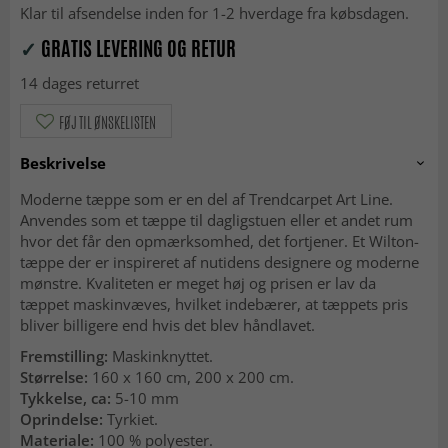
Klar til afsendelse inden for 1-2 hverdage fra købsdagen.
✓
GRATIS LEVERING OG RETUR
14 dages returret
FØJ TIL ØNSKELISTEN
Beskrivelse
Moderne tæppe som er en del af Trendcarpet Art Line.
Anvendes som et tæppe til dagligstuen eller et andet rum
hvor det får den opmærksomhed, det fortjener. Et Wilton-
tæppe der er inspireret af nutidens designere og moderne
mønstre. Kvaliteten er meget høj og prisen er lav da
tæppet maskinvæves, hvilket indebærer, at tæppets pris
bliver billigere end hvis det blev håndlavet.
Fremstilling:
Maskinknyttet.
Størrelse:
160 x 160 cm, 200 x 200 cm.
Tykkelse, ca:
5-10 mm
Oprindelse:
Tyrkiet.
Materiale:
100 % polyester.