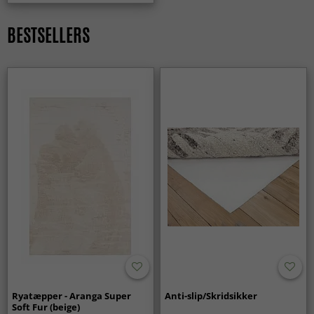
Passer Wilton-tæpper til forskellige indretningsstile?
Ja, Wilton-tæpper fås i mange mønstre og farver og passer
BESTSELLERS
lige godt i moderne hjem som i klassiske omgivelser.
Ryatæpper - Aranga Super
Anti-slip/Skridsikker
Soft Fur (beige)