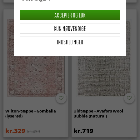
ACCEPTER OG LUK
KUN NØDVENDIGE
INDSTILLINGER
Wilton-tæppe - Gombalia
Uldtæppe - Avafors Wool
(lyserød)
Bubble (natural)
kr.329
kr.719
kr.439