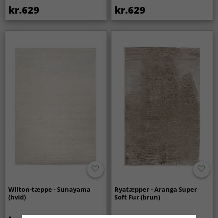
kr.629
kr.629
Wilton-tæppe - Sunayama
Ryatæpper - Aranga Super
(hvid)
Soft Fur (brun)